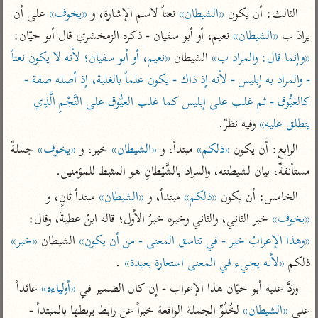
تفسير الآلوسي
جمع الأقوال
الثالث: أن يكون 
«الشيطان»
 نعتاً لاسم الإشارة، و 
«يخوف»
 على أن 
تفسير ابن عثيمين
تفسير ابن الجوزي
تفسير الرازي
يرادَ ب 
«الشيطان»
 نعيم، أو أبو سفيان - ذكره الزمخشري قال أبو حيّان: 
تفسير الماوردي
«وإنما قال: والمراد ب»
 الشيطان 
«نعيم، أو أبو سفيان؛ لأنه لا يكون نعتاً 
مركَّزة العبارة
أخرى
- والمراد به إبليس - لأنه إذ ذاك - يكون علماً بالغلبة، إذ أصله صفة - 
تفسير الجلالين
أضواء البيان
كالعيُّوق - ثم غلب على إبليس كما غلب العيُّوق على النَّجْمِ الَّذِي 
منتقاة
جامع البيان للإيجي
ينطلق عليه»
 وفيه نظرٌ.
تفسير ابن القيم
نظم الدرر للبقاعي
تفسير البيضاوي
تفسير ابن تيمية
الرابع: أن يكون 
«ذلكم»
 مبتدأ، و 
«الشيطان»
 خبر، و 
«يخوف»
 جملةٌ 
تفسير النسفي
مستأنفةٌ، بيان لشيطنته، والمراد بالشَّيْطانِ هو المثبط للمؤمنين.
لغة وبلاغة
الوجيز للواحدي
التحرير والتنوير
الخامس: أن يكون 
«ذلكم»
 مبتدأ، و 
«الشيطان»
 مبتدأ ثانٍ، و 
عامّة
تفسير ابن أبي زمنين
«يخوف»
 خبر الثاني، والثاني وخبره خبرُ الأول؛ قاله ابنُ عطيةَ، وقال: 
تفسير السمعاني
المحرر الوجيز لابن
عطية
«وهذا الإعرابُ خير - في تناسق المعنى - من أن يكون»
 الشيطان 
«خبر»
تفسير مكّي
البحر المحيط لأبي
ذلكم 
«لأنه يجيء في المعنى استعارة بعيدة»
 .
آثار
محاسن التأويل
حيان
للقاسمي
موسوعة التفسير
ورَدَّ عليه أبو حيّان هذا الإعراب - إن كان الضمير في 
«أولياءه»
 عائداً 
البسيط للواحدي
المأثور
تفسير الثعالبي
على 
«الشيطان»
 لخُلُوِّ الجملة الواقعة خبراً عن رابط يربطها بالمبتدأ - 