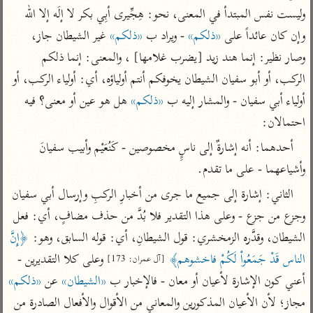
تفسير أبي السعود
الدر المنثور
وليست نفس المبتدأ في المعنى، نحو: هِجِّيرى أبِي بكر لا إلَه إلا الله 
تفسير السمرقندي
الكشاف للزمخشري
تفسير ابن أبي حاتم
وإن كان عائداً على 
«ذلكم»
 - ويراد ب 
«ذلكم»
 غير الشيطان جاز، 
تفسير الثعلبي
وصار نظير: إنما هند زيد [يضرب غلامها] ، والمعنى: إنما ذلكم 
تفسير مقاتل
الركب، أو أبو سفيان الشيطان يخوفكم أنتم أولياؤه، أي: أولياء الركب، أو 
تفسير قتادة
أولياء أبي سفيان - والمشار إليه ب 
«ذلكم»
 هل هو عين أو معنى؟ فيه 
احتمالان:
أحدهما: أنه إشارةٌ إلى ناسٍِ مخصوصين - كَنُعَيْم وأبيب سفيانَ 
وأشياعهما - على ما تقدم.
اشترك لتصلك أخبار مشاريعنا
الثاني: إشارة إلى جميع ما جرى من أخبارِ الركبِ وإرسال أبي سفيان 
اشترك
وجزع من جزع - وعلى هذا التقدير فلا بُدَّ من حذف مضافٍ، أي: فعل 
الشيطان، وقدَّره الزمخشري: قول الشيطانِ، أي: قوله السابق، وهو: 
﴿إِنَّ 
راسلنا
•
تليجرام
•
تويتر
الناس قَدْ جَمَعُواْ لَكُمْ فاخشوهم﴾
 وعلى كلا التقديرين - 
[آل عمران: 173]
تعليمات
•
عن الباحث القرآني
أعني كون الإشارة لأعيان أو معان - فالإخبار ب 
«الشيطان»
 عن 
«ذلكم»
مجاز؛ لأن الأعيان المذكورين والمعاني من الأقوال والأفعال الصادرة من 
أندرويد
أيفون