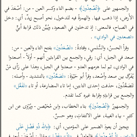
تفسير الآلوسي
جمع الأقوال
والجمهور على 
﴿تُصْعِدُونَ﴾
 - بضم التاء وكسر العين - من: أصْعَدَ في 
تفسير ابن عثيمين
تفسير ابن الجوزي
تفسير الرازي
الأرض، إذا ذهب فيها. والهمزةُ فيه للدخول، نحو أصبح زيدٌ، أي: دخل 
تفسير الماوردي
في الصباح، فالمعنى: إذ تدخلون في الصعود، ويُبيِّن ذلك قراءة أبيٍّ 
مركَّزة العبارة
أخرى
«تصعدون في الوادي»
 .
تفسير الجلالين
أضواء البيان
منتقاة
وقرأ الحسنُ، والسُّلمي، وقتادةُ: 
«تَصْعَدُونَ»
 بفتح التاء والعين - من: 
جامع البيان للإيجي
تفسير ابن القيم
نظم الدرر للبقاعي
صعد في الجبل، أي: رقي، والجمع بين القراءتين أنهم - أولاً - أصعدوا 
تفسير البيضاوي
تفسير ابن تيمية
في الوادي، ثم لما هزمهم العدو - صعدوا في الجبل، وهذا على رَأى مَنْ 
تفسير النسفي
لغة وبلاغة
يُفَرِّق بين صعد وأصْعد، وقرأ أبو حَيْوَةَ: 
«تَصَعَّدُون»
 بالتشديد - وأصله: 
الوجيز للواحدي
التحرير والتنوير
عامّة
تَتَصَعَّدُونَ، حذفت إحدى التاءين، إما تاء المضارعة، أو تاء 
«تَفَعَّل»
تفسير ابن أبي زمنين
تفسير السمعاني
المحرر الوجيز لابن
والجمع بين قراءتِهِ وقراءة غيره كما تقدم.
عطية
تفسير مكّي
والجمهورُ 
﴿تُصْعِدُونَ﴾
 بتاء الخطاب، وابن مُحَيْصن - ويُرْوَى عن ابن 
البحر المحيط لأبي
آثار
كثيرٍ - بياء الغيبة، على الالتفاتِ، وهو حسنٌ.
محاسن التأويل
حيان
للقاسمي
موسوعة التفسير
ويجوز أن يعودَ الضمير على المؤمنين، أي: 
﴿والله ذُو فَضْلٍ عَلَى 
البسيط للواحدي
المأثور
تفسير الثعالبي
المؤمنين إِذْ تُصْعِدُونَ﴾
 فالعاملُ في 
«إذْ»
«فَضْلٍ»
 ويقال: أصْعَدَ: أبعد في 