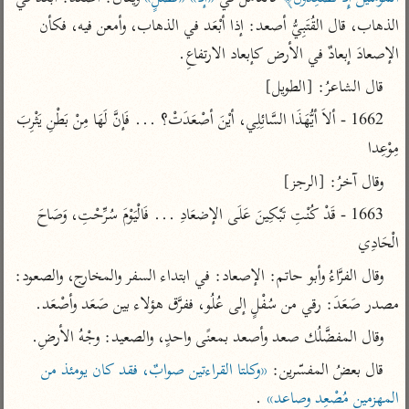
تفسير أبي السعود
الدر المنثور
تفسير السمرقندي
الذهاب، قال القُتَبِيُّ أصعد: إذا أبْعَد في الذهاب، وأمعن فيه، فكأن 
الكشاف للزمخشري
تفسير ابن أبي حاتم
تفسير الثعلبي
الإصعادَ إبعادٌ في الأرض كإبعاد الارتفاعِ.
تفسير مقاتل
قال الشاعرُ: [الطويل]
تفسير قتادة
1662 - ألاَ أيُّهَذَا السَّائِلِي، أيْنَ أصْعَدَتْ؟ ... فَإنَّ لَهَا مِنْ بَطْنِ يَثْرِبَ 
مِوْعِدا
وقال آخرُ: [الرجز]
1663 - قَدْ كُنْتِ تَبْكِينَ عَلَى الإضعَادِ ... فَالْيَوْمَ سُرِّحْتِ، وَصَاحَ 
اشترك لتصلك أخبار مشاريعنا
الْحَادِي
اشترك
وقال الفرَّاءُ وأبو حاتم: الإصعاد: في ابتداء السفر والمخارج، والصعود: 
مصدر صَعَدَ: رقي من سُفْلٍ إلى عُلُو، ففرَّق هؤلاء بين صَعَد وأصْعَد.
راسلنا
•
تليجرام
•
تويتر
وقال المفضَّلُك صعد وأصعد بمعنًى واحدٍ، والصعيد: وجْهُ الأرضِ.
تعليمات
•
عن الباحث القرآني
قال بعضُ المفسّرين: 
«وكلتا القراءتين صوابٌ، فقد كان يومئذ من 
المهزمين مُصْعِد وصاعد»
 .
أندرويد
أيفون