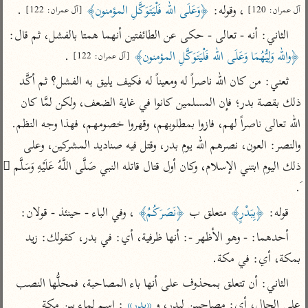
تفسير الآلوسي
جمع الأقوال
 ، وقوله: 
﴿وَعَلَى الله فَلْيَتَوَكَّلِ المؤمنون﴾
 .
آل عمران: 120]
[آل عمران: 122]
تفسير ابن عثيمين
تفسير ابن الجوزي
تفسير الرازي
الثاني: أنه - تعالى - حكى عن الطائفتين أنهما همتا بالفشل، ثم قال: 
تفسير الماوردي
﴿والله وَلِيُّهُمَا وَعَلَى الله فَلْيَتَوَكَّلِ المؤمنون﴾
 .
[آل عمران: 122]
مركَّزة العبارة
أخرى
ثعني: من كان الله ناصراً له ومعيناً له فكيف يليق به الفشل؟ ثم أكَّد 
تفسير الجلالين
أضواء البيان
منتقاة
ذلك بقصة بدر؛ فإن المسلمين كانوا في غاية الضعف، ولكن لمَّا كان 
جامع البيان للإيجي
تفسير ابن القيم
نظم الدرر للبقاعي
الله تعالى ناصراً لهم، فازوا بمطلوبهم، وقهروا خصومهم، فهذا وجه النظم. 
تفسير البيضاوي
تفسير ابن تيمية
والنصر: العون، نصرهم الله يوم بدر، وقتل فيه صناديد المشركين، وعلى 
تفسير النسفي
ذلك اليوم ابتني الإسلام، وكان أول قتال قاتله النبي صَلَّى اللَّهُ عَلَيْهِ وَسَلَّم 
لغة وبلاغة
الوجيز للواحدي
َ.
التحرير والتنوير
عامّة
تفسير ابن أبي زمنين
تفسير السمعاني
المحرر الوجيز لابن
قوله: 
﴿بِبَدْرٍ﴾
 متعلق ب 
﴿نَصَرَكُمُ﴾
 ، وفي الباء - حينئذ - قولان:
عطية
تفسير مكّي
أحدهما: - وهو الأظهر -: أنها ظرفية، أي: في بدر، كقولك: زيد 
البحر المحيط لأبي
بمكة، أي: في مكة.
آثار
محاسن التأويل
حيان
للقاسمي
موسوعة التفسير
الثاني: أن تتعلق بمحذوف على أنها باء المصاحبة، فمحلُّها النصب 
البسيط للواحدي
المأثور
تفسير الثعالبي
على الحال، أي: مصاحبين لبدر، و 
«بدر»
 : اسم لماء بين مكة 