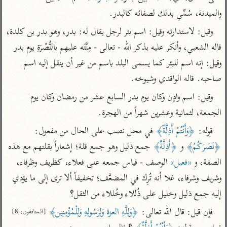
تفسير أبي السعود
الدر المنثور
تفسير السمرقندي
والميدنة، سُمِّي بذلك لصفائه كالبدر.
الكشاف للزمخشري
تفسير ابن أبي حاتم
تفسير الثعلبي
وقيل: لاستدارته وقيل: اسم بئر لرجل يقال له: بدر، وهو بدر بن كلدة، 
تفسير مقاتل
قاله الشعبي، وأنكر عليه بذكر الله - تعالى - مِنَّتَه عليهم بالنُّصْرَةِ يوم بدر 
تفسير قتادة
وقيل: إنه اسم للبئر كما يسمى البلد باسم من غير أن ينقل إليه اسم 
صاحبه. قاله الواقدي وشيوخه.
وقيل: اسم وادٍن وكان يوم بدر السابع عشر من رمضان وكان يوم 
الجمعة، لثمانية وعشرين شهراً من الهجرة.
اشترك لتصلك أخبار مشاريعنا
قوله: 
﴿وَأَنْتُمْ أَذِلَّةٌ﴾
 في محل نصب على الحال من مفعول: 
اشترك
﴿نَصَرَكُمُ﴾
 و 
﴿أَذِلَّةٌ﴾
 جمع ذليل وهو جمع قلة؛ إشعاراً بقلتهم مع هذه 
الصفة، و 
«فعيل»
 الوصف - قياس جمعه على فعلاء، كظريف وظرفاء، 
راسلنا
•
تليجرام
•
تويتر
وشريف وشرفاء، غلا أنه تُرِك في المضعَّف؛ تخفيفاً ألا ترى إلى ما يؤدي 
كنوز
•
تعليمات
•
عن الباحث القرآني
إليه جمع ذليل وخليل على ذُللاء وخُللاء من الثقل؟
فإن قيل: قال الله تعالى: 
﴿وَلِلَّهِ العزة وَلِرَسُولِهِ وَلِلْمُؤْمِنِين﴾
[المنافقون: 8]
أندرويد
أيفون