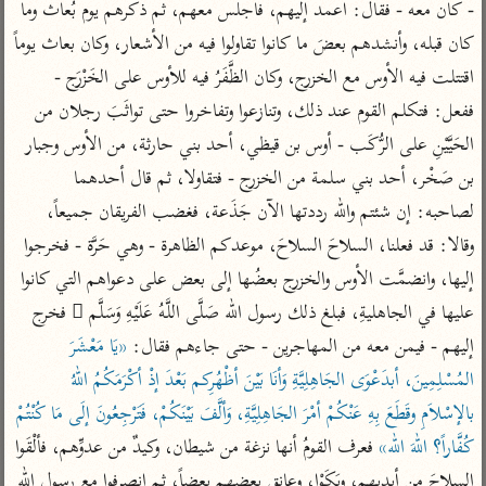
تفسير الآلوسي
- كان معه - فقال: اعمد إليهم، فاجلس معهم، ثم ذكرهم يوم بُعاث وما 
جمع الأقوال
تفسير ابن عثيمين
تفسير ابن الجوزي
تفسير الرازي
كان قبله، وأنشدهم بعضَ ما كانوا تقاولوا فيه من الأشعار، وكان بعاث يوماً 
اقتتلت فيه الأوس مع الخزرج، وكان الظَّفَرُ فيه للأوس على الخَزْرَج - 
تفسير الماوردي
ففعل: فتكلم القوم عند ذلك، وتنازعوا وتفاخروا حتى تواثَبَ رجلان من 
مركَّزة العبارة
أخرى
تفسير الجلالين
الحَيَّيْنِ على الرُّكَب - أوس بن قيظي، أحد بني حارثة، من الأوس وجبار 
أضواء البيان
منتقاة
بن صَخْر، أحد بني سلمة من الخزرج - فتقاولا، ثم قال أحدهما 
جامع البيان للإيجي
تفسير ابن القيم
نظم الدرر للبقاعي
لصاحبه: إن شئتم والله رددتها الآن جَذَعة، فغضب الفريقان جميعاً، 
تفسير البيضاوي
تفسير ابن تيمية
وقالا: قد فعلنا، السلاحَ السلاحَ، موعدكم الظاهرة - وهي حَرَّة - فخرجوا 
تفسير النسفي
لغة وبلاغة
إليها، وانضمَّت الأوس والخزرج بعضُها إلى بعض على دعواهم التي كانوا 
الوجيز للواحدي
التحرير والتنوير
عامّة
عليها في الجاهليةِ، فبلغ ذلك رسول الله صَلَّى اللَّهُ عَلَيْهِ وَسَلَّم َ فخرج 
تفسير ابن أبي زمنين
تفسير السمعاني
المحرر الوجيز لابن
إليهم - فيمن معه من المهاجرين - حتى جاءهم فقال: 
«يَا مَعْشَرَ 
عطية
تفسير مكّي
المُسْلِمِينَ، أبدَعْوَى الجَاهِلِيَّةِ وَأنَا بَيْنَ أظْهُرِكم بَعْدَ إذْ أكْرَمَكُمُ اللهُ 
البحر المحيط لأبي
آثار
محاسن التأويل
بالإسْلاَمِ وقَطَعَ بِهِ عَنْكُمْ أمْرَ الجَاهِلِيَّةِ، وَألَّفَ بَيْنَكُمْ، فَتَرْجِعُونَ إلَى مَا كُنْتُمْ 
حيان
للقاسمي
موسوعة التفسير
كُفَّاراً؟ اللهَ الله»
 فعرف القومُ أنها نزغة من شيطان، وكيدٌ من عدوِّهم، فألْقَوا 
البسيط للواحدي
المأثور
تفسير الثعالبي
السلاحَ من أيديهم، وبَكَوْا، وعانق بعضهم بعضاً، ثم انصرفوا مع رسول الله 