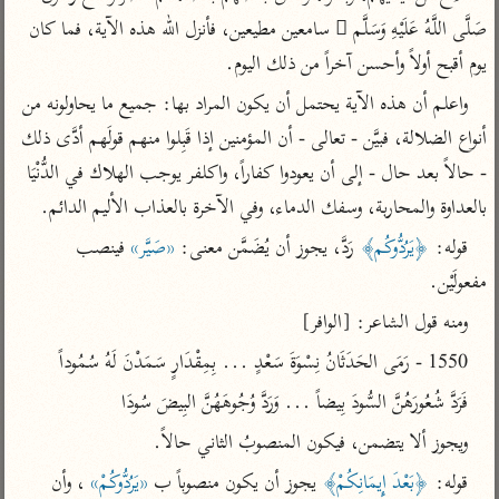
تفسير أبي السعود
الدر المنثور
تفسير السمرقندي
صَلَّى اللَّهُ عَلَيْهِ وَسَلَّم َ سامعين مطيعين، فأنزل الله هذه الآية، فما كان 
الكشاف للزمخشري
تفسير ابن أبي حاتم
يوم أقبح أولاً وأحسن آخراً من ذلك اليوم.
تفسير الثعلبي
تفسير مقاتل
واعلم أن هذه الآية يحتمل أن يكون المراد بها: جميع ما يحاولونه من 
تفسير قتادة
أنواع الضلالة، فبيَّن - تعالى - أن المؤمنين إذا قَبِلوا منهم قولَهم أدَّى ذلك 
- حالاً بعد حال - إلى أن يعودوا كفاراً، واكلفر يوجب الهلاك في الدُّنْيَا 
بالعداوة والمحاربة، وسفك الدماء، وفي الآخرة بالعذاب الأليم الدائم.
قوله: 
﴿يَرُدُّوكُم﴾
 رَدَّ، يجوز أن يُضَمَّن معنى: 
«صَيَّر»
 فينصب 
اشترك لتصلك أخبار مشاريعنا
مفعولَيْن.
اشترك
ومنه قول الشاعر: [الوافر]
1550 - رَمَى الحَدَثَانُ نِسْوَةَ سَعْدٍ ... بِمِقْدَارٍ سَمَدْنَ لَهُ سُمُوداً
راسلنا
•
تليجرام
•
تويتر
فَرَدَّ شُعُورَهُنَّ السُّودَ بِيضاً ... وَرَدَّ وُجُوهَهُنَّ البِيضَ سُودَا
تعليمات
•
عن الباحث القرآني
ويجوز ألا يتضمن، فيكون المنصوبُ الثاني حالاً.
قوله: 
﴿بَعْدَ إِيمَانِكُمْ﴾
 يجوز أن يكون منصوباً ب 
«يَرُدُّوكُمْ»
 ، وأن 
أندرويد
أيفون