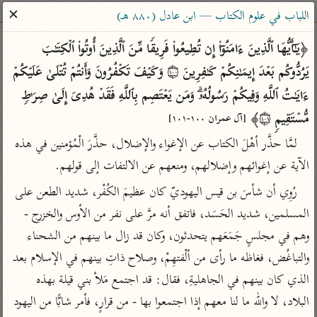
ساهم معنا في نشر القرآن والعلم الشرعي
✕
اللباب في علوم الكتاب — ابن عادل (٨٨٠ هـ)
الباحث القرآني
﴿یَـٰۤأَیُّهَا ٱلَّذِینَ ءَامَنُوۤا۟ إِن تُطِیعُوا۟ فَرِیقࣰا مِّنَ ٱلَّذِینَ أُوتُوا۟ ٱلۡكِتَـٰبَ 
یَرُدُّوكُم بَعۡدَ إِیمَـٰنِكُمۡ كَـٰفِرِینَ ۝١٠٠ وَكَیۡفَ تَكۡفُرُونَ وَأَنتُمۡ تُتۡلَىٰ عَلَیۡكُمۡ 
بحث
تفسير
علوم
مصاحف
معاجم
ءَایَـٰتُ ٱللَّهِ وَفِیكُمۡ رَسُولُهُۥۗ وَمَن یَعۡتَصِم بِٱللَّهِ فَقَدۡ هُدِیَ إِلَىٰ صِرَ ٰ⁠طࣲ 
مُّسۡتَقِیمࣲ ۝١٠١﴾ 
[آل عمران ١٠٠-١٠١]
لمَّا حذَّر أهْلَ الكتاب عن الإغواء والإضلال، حذَّرَ الْمُؤمنين في هذه 
Type 2 or more characters for results.
الآية عن إغوائهم وإضلالهم، ومنعهم عن الالتفات إلى قولهم.
Type 1 or more
أمّهات
عامّة
معاصرة
رُوِي أن شأسَ بن قيس اليهوديّ كان عظيمَ الكُفْر، شديد الطعن على 
characters for results.
تفسير الطبري
فتح البيان للقنوجي
الميسر
المسلمين، شديد الحَسَد، فاتفق أنه مرَّ على نفر من الأوس والخزرج - 
تفسير ابن كثير
فتح القدير للشوكاني
المختصر في
وهم في مجلسٍ جَمَعَهم يتحدثون، وكان قد زال ما بينهم من الشحناء 
التفسير
تفسير القرطبي
تفسير ابن جزي
والتباغُض، فغاظه ما رأى من ألْفتهِمْ، وصلاح ذاتِ بينهم في الإسلام بعد 
تفسير السعدي
تفسير البغوي
الذي كان بينهم في الجاهليةِ، فقال: قد اجتمع مَلأ بني قيلة بهذه 
أيسر التفاسير
موسوعات
البلاد، لا والله ما لنا معهم إذا اجتمعوا بها - من قرارٍ، فأمر شابًّا من اليهود 
القرآن – تدبر وعمل