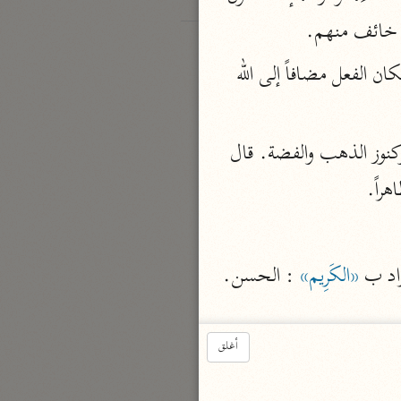
و خائف منهم.
 . أي: خلقنا في قلوبهم داعية الخروج، فاستلزمت الداعية الفعل، فكان الفعل مضافاً إلى الله 
 أي: أخرجناهم من بساتينهم التي فيها عيون الماء وكنوز الذهب والفضة. قال 
راً.
راد ب 
«الكَرِيم»
 : الحسن.
أغلق