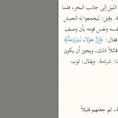
نحو مجلد
 ، ثم استعاروا منهم حليهم بهذا السبب، ثم خرجوا بتلك الأموال في الليل إلى جانب البحر، فلما 
تيسير الكريم الرحمن
سمع فرعون ذلك أرسل في المدائن حاشرين يحشرون الناس، يعني الشُّرط ليجمعوا السحرة. وقيل: ليجمعوا له الجيش 
السعدي (١٣٧٦ هـ)
 ثم إنه قوى نفسه ونفس قومه بأن وصف 
نحو ٤ مجلدات
فقال: 
﴿إِنَّ هؤلاء لَشِرْذِمَةٌ﴾
أيسر التفاسير
[معمول لقوم مضمر] أي: قال: إنَّ هؤلاء، وهذا القول يجوز أن يكون حالاً، أي: أرسلهم قائلاً ذلك، ويجوز أن يكون 
أبو بكر الجزائري (١٤٣٩ هـ)
نحو ٣ مجلدات
 . والشِّرْذِمَةُ: الطائفة من الناس وقيل: كل بقية من شيء خسيس يقال لها: شرذمة. ويقال: ثوب 
القرآن – تدبّر وعمل
شركة الخبرات الذكية
نحو ٣ مجلدات
تفسير القرآن الكريم
ابن عثيمين (١٤٢١ هـ)
3904 - في شراذم النعال ... وجمع الشرذمة: شراذم، فذكرهم بالاسم الدال على القلة، ثم جعلهم قليلاً 
نحو ١٥ مجلدًا