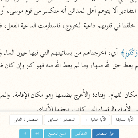
لتقادير ألا يتوهم أهل المدائن أنه منكسر من قوم موسى، أ
اشترك لتصلك أخبار مشاريعنا
اشترك
وَكُنُوزٍ﴾
راسلنا
•
تليجرام
•
تويتر
 يعط حق الله منها، وما لم يعط الله منه فهو كنز وإن كان ظاه
تعليمات
•
عن الباحث القرآني
أندرويد
أيفون
 مكان القيام. وقتادة والأعرج بضمها وهو مكان الإقامة. والم
لأمراء والرؤساء التي كانت تحفها الأتباع.
تطوير
رعاية
الآية السابقة
الآية التالية
←
المصدر
↑
السابق
المصدر
↓
التالي
[يتنعمون فيها] .
حول المصدر
التشكيل
نسخ الجميع
ا+
ا-