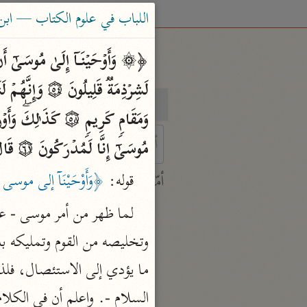
اللباب في علوم الكتاب — ابن عادل
بحث
تفسير
مُوسَىٰۤ إِنَّا لَمُدۡرَكُونَ ۝٦١ قَالَ كَلَّاۤۖ إِنَّ مَعِیَ رَبِّی سَیَهۡدِینِ ۝٦٢﴾ 
 characters for results.
قوله: 
﴿وَأَوْحَيْنَآ إلى موسى 
أمّهات
جامع البيان
ابن جرير الطبري (٣١٠ هـ)
نحو ٢٨ مجلدًا
تفسير القرآن العظيم
السلام -. واعلم أن في الكلام 
ابن كثير (٧٧٤ هـ)