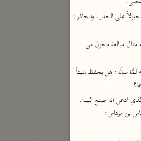
معنى.
نحو ٣ مجلدات
وقيل: بل بينهما فرق، فالحذر: المتيقظ. والحاذر: الخائف. وقيل: الحذر: المخلوق مجبولاً على الحذر. والحاذر: 
الوجيز
الواحدي (٤٦٨ هـ)
نحو مجلد
 على أنه مثال مبالغة محول من 
تفسير القرآن العزيز
ابن أبي زمنين (٣٩٩ هـ)
3905 - حَذِرٌ أُمُوراً لاَ تَضِيرُ وَآمِنٌ ... مَا لَيْسَ مُنْجِيهِ مِنَ الأَقْدَارِ وزعم بعضهم أن سيبويه لمَّا سأله: هل يحفظ شيئاً 
نحو مجلدين
ة؟
وهذا غلط، فإن هذا الشخص قد أقر على نفسه بالكذب، فلا يقدح قوله في سيبويه. والذي ادعى انه صنع البيت 
موسوعة التفسير المأثور
باس بن مرداس:
معهد الشاطبي
٢٣ مجلدًا