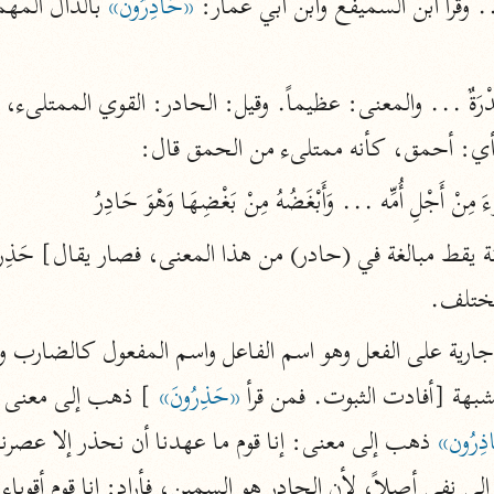
ع ... وقرأ ابن السميفع وابن أبي عمار: 
«حَادِرُونَ»
الزمخشري (٥٣٨ هـ)
ج
نحو ٨ مجلدات
تف
أي: أحمق، كأنه ممتلىء من الحمق قال:
ت
مختلف.
قتا
هة [أفادت الثبوت. فمن قرأ 
«حَذِرُونَ»
ذِرُون»
 ذهب إلى معنى: إنا قوم ما عهدنا أن نحذر إلا عصرنا 