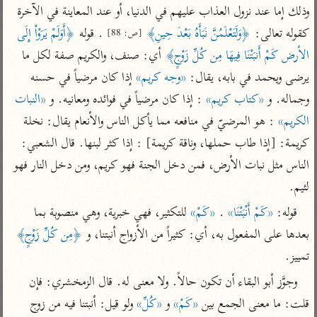
تفسير الآلوسي
جمع الأقوال
وذلك إما عند نزول العذاب عليهم في الدنيا، أو عند المعاينة في الآخرة 
تفسير ابن عثيمين
تفسير ابن الجوزي
تفسير الرازي
كقوله تعالى: 
﴿وَلَتَعْلَمُنَّ نَبَأَهُ بَعْدَ حِينِ﴾
 . قوله 
﴿أَوَلَمْ يَرَوْاْ إِلَى 
[ص: 88]
تفسير الماوردي
الأرض كَمْ أَنبَتْنَا فِيهَا مِن كُلِّ زَوْجٍ﴾
 أي: صنف، والكريم صفة لكل ما 
مركَّزة العبارة
يرضى ويحمد في بابه، يقال: 
«وجه كريم»
 إذا كان مرضياً في حسنه 
أخرى
تفسير الجلالين
أضواء البيان
وجماله. و 
«كتاب كريم»
 : إذا كان مرضياً في فوائده ومعانيه. و 
«النبات 
منتقاة
جامع البيان للإيجي
الكريم»
 : هو المرضيّ في منافعه مما يأكل الناس والأنعام يقال: نخلة 
تفسير ابن القيم
نظم الدرر للبقاعي
تفسير البيضاوي
كريمة: [إذا طاب حملها، وناقة كريمة] : إذا كثر لبنها. قال الشعبي: 
تفسير ابن تيمية
الناس مثل نبات الأرض، فمن دخل الجنة فهو كريم، ومن دخل النار فهو 
تفسير النسفي
لغة وبلاغة
لئيم.
الوجيز للواحدي
التحرير والتنوير
عامّة
قوله: 
«كَمْ أَنْبَتْنَا»
 . 
«كَمْ»
 للتكثير، فهي خبرية، وهي منصوبة بما 
تفسير ابن أبي زمنين
تفسير السمعاني
المحرر الوجيز لابن
عطية
بعدها على المفعول به، أي: كثيراً من الأزواج أنبتنا، و 
﴿مِن كُلِّ زَوْجٍ﴾
تفسير مكّي
تمييز.
البحر المحيط لأبي
آثار
محاسن التأويل
حيان
وجوَّز أبو البقاء أن تكون حالاً. ولا معنى له. قال الزمخشري: فإن 
للقاسمي
موسوعة التفسير
البسيط للواحدي
المأثور
قلت: ما معنى الجمع بين 
«كَمْ»
 و 
«كُلِّ»
 ولو قيل: أنبتنا فيه من زوج 
تفسير الثعالبي