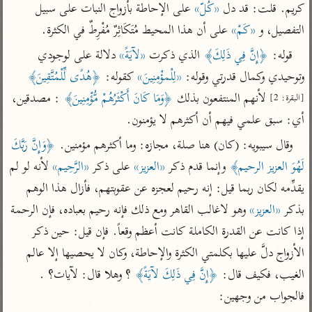
تفسير أبي السعود
كريم. قلت: قد دل 
«كُلّ»
 على الإحاطة بأزواج النبات على سبيل 
الدر المنثور
تفسير السمرقندي
التفصيل، و 
«كَمْ»
 على أن هذا المحيط مُتَكَاثِرٌ مُفْرِطٌ في الكثرة.
الكشاف للزمخشري
تفسير ابن أبي حاتم
تفسير الثعلبي
قوله: 
﴿إِنَّ فِي ذَلِكَ﴾
 الذي ذكرت 
«لآيَةً»
 دلالة على لوجودي 
تفسير مقاتل
وتوحيدي وكمال قدرتي وقوله: 
«لِلْمؤْمِنِينَ»
 كقوله: 
﴿هُدًى لِّلْمُتَّقِينَ﴾
تفسير قتادة
 لأنهم المنتفعون بذلك 
﴿وَمَا كَانَ أَكْثَرُهُمْ مُّؤْمِنِينَ﴾
 : مصدقين، 
[البقرة: 2]
أي: سبق علمي فيهم أن أكثرهم لا يؤمنون.
وقال سيبويه: (كان) هنا صلة، مجازه: وما أكثرهم مؤمنين. 
﴿وَإِنَّ رَبَّكَ 
لَهُوَ العزيز الرحيم﴾
 وإنما قدم ذكر 
«العزيز»
 على ذكر 
«الرَّحِيم»
 لأنه لو لم 
اشترك لتصلك أخبار مشاريعنا
يقدِّمه لكان ربما قيل: إنه رحيم لعجزه عن عقوبتهم، فأزال هذا الوهم 
اشترك
بذكر 
«العزيز»
 وهو لاغالب القاهر ومع ذلك فإنه رحيم بعباده، فإن الرحمة 
إذا كانت عن القدرة الكاملة كانت أعظم وقعاً. فإن قيل: حين ذكر 
راسلنا
•
تليجرام
•
تويتر
الأزواج دلَّ عليها بكلمتي الكثرة والإحاطة، وكان لا يحصيها إلا عالم 
تعليمات
•
عن الباحث القرآني
الغيب، فكيف قال: 
﴿إِنَّ فِي ذَلِكَ لآيَةً﴾
 ؟ وهلا قال: لآيات؟ . 
فالجواب من وجهين:
أندرويد
أيفون