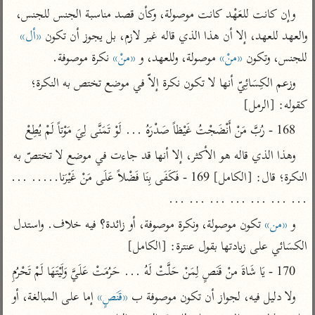
تفسير الآلوسي
جمع الأقوال
وإن كانت للعَهْد كانت موصولة، وكأن قصد مناسبة الجنس للجنس، 
تفسير ابن عثيمين
تفسير ابن الجوزي
تفسير الرازي
والعهد للعهد، إلا أن هذا الذي قاله غير لازم، بل يجوز أن تكون 
«أل»
تفسير الماوردي
للجنس، وتكون 
«منْ»
 موصولة، وللعهد، و 
«منْ»
 نكرة موصوفة.
مركَّزة العبارة
أخرى
وزعم الكِسَائِيّ أنها لا تكون نكرة إلاّ في موضع تختص به النكرة؛ 
تفسير الجلالين
أضواء البيان
منتقاة
كقوله: [الرمل]
جامع البيان للإيجي
تفسير ابن القيم
نظم الدرر للبقاعي
168 - رُبَّ مَنْ أَنْضَجْتُ غَيْظاً صَدْرَهُ ... لَوْ تَمَنَّى لِيَ مَوْتاً لَمْ يُطِعْ
تفسير البيضاوي
تفسير ابن تيمية
وهذا الذي قاله هو الأكثر، إلا أنها قد جاءت في موضع لا تختصّ به 
تفسير النسفي
لغة وبلاغة
النكرة؛ قال: [الكامل] 169 - فَكَفَى بِنَا فَضْلاً عَلَى مَنْ غَيْرَنا..... ... 
الوجيز للواحدي
التحرير والتنوير
عامّة
... ... ... ... ... ... ...
تفسير ابن أبي زمنين
تفسير السمعاني
المحرر الوجيز لابن
و 
«من»
 تكون موصولة، ونكرة موصوفة، أو زائدة؟ فيه خلاف. واستدل 
عطية
تفسير مكّي
الكسَائي على زيادتها بقول عنترة: [الكامل]
البحر المحيط لأبي
آثار
محاسن التأويل
170 - يَا شَاةَ منْ قَنَصٍ لِمَنْ حَلَّتْ لَهُ ... حَرُمَتْ عَلَيَّ وَلَيْتَهَا لَمْ تَحْرُمِ
حيان
للقاسمي
موسوعة التفسير
ولا دليل فيه، لجواز أن تكون موصوفة ب 
«قَنَصٍ»
 إما على المبالغة، أو 
البسيط للواحدي
المأثور
تفسير الثعالبي