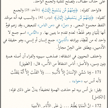
على حذف مضاف، وتصلح للتثنية والجمع الواحد.
تفسير أبي السعود
الدر المنثور
تفسير السمرقندي
فالواحد كقوله: 
﴿وَمِنْهُمْ مَّن يَسْتَمِعُ إِلَيْكَ﴾
 والجمع 
الكشاف للزمخشري
[الأنعام: 25]
تفسير ابن أبي حاتم
تفسير الثعلبي
كقوله: 
﴿وَمِنْهُمْ مَّن يَسْتَمِعُونَ إِلَيْكَ﴾
 ، والسبب فيه أنه موحّد 
[يونس: 42]
تفسير مقاتل
اللفظ مجموع المعنى. و 
«مِنْ»
 في 
«من الناس»
 للتبعيض، وقد زعم قومٌ 
تفسير قتادة
أنها لِلْبَيَانِ وهو غَلَطٌ؛ لعدم تقدم ما يتبين بها. و 
«النَّاس»
 اسم جمع لا 
واحد له من لَفْظِهَ، ويرادفه 
«أَنَاسِيّ»
 جمع إنسان أو إنسي، وهو حقيقة في 
الآدميين، ويطلق على الجِنّ مجازاً.
واختلف النحويون في اشتقاقه: فمذهب سيبويه والفراء أن أصله همزة 
اشترك لتصلك أخبار مشاريعنا
ونون وسين، والأصل: أناس اشتقاقاً من الأُنس، قال: [الطويل]
اشترك
171 - وَمَا سُمِّيَ الإِنْسَانُ إِلاَّ لأُنْسِهِ ... وَلاَ القَلْبُ إِلاَّ أَنَّهُ يَتَقَلَّبُ
لأنه أنس ب 
«حواء»
 .
راسلنا
•
تليجرام
•
تويتر
وقيل: بل أنس بربه ثم حذفت الهمزة تخفيفاً؛ يدلّ على ذلك قوله: 
تعليمات
•
عن الباحث القرآني
[الكامل]
172 - إِنَّ الْمَنَايَا يَطَّلِعْ ... نَ عَلَى الأُنَاسِ الآمِنِينَا
أندرويد
أيفون