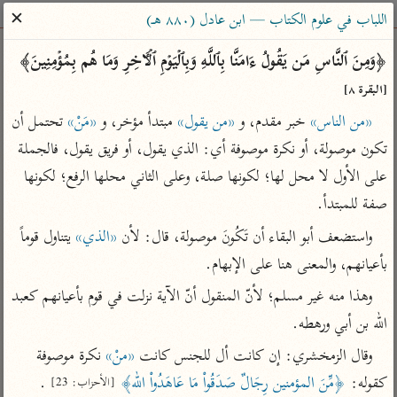
ساهم معنا في نشر القرآن والعلم الشرعي
✕
اللباب في علوم الكتاب — ابن عادل (٨٨٠ هـ)
الباحث القرآني
﴿وَمِنَ ٱلنَّاسِ مَن یَقُولُ ءَامَنَّا بِٱللَّهِ وَبِٱلۡیَوۡمِ ٱلۡـَٔاخِرِ وَمَا هُم بِمُؤۡمِنِینَ﴾ 
[البقرة ٨]
بحث
تفسير
علوم
مصاحف
معاجم
«من الناس»
 خبر مقدم، و 
«من يقول»
 مبتدأ مؤخر، و 
«مَنْ»
 تحتمل أن 
تكون موصولة، أو نكرة موصوفة أي: الذي يقول، أو فريق يقول، فالجملة 
على الأول لا محل لها؛ لكونها صلة، وعلى الثاني محلها الرفع؛ لكونها 
Type 2 or more characters for results.
صفة للمبتدأ.
Type 1 or more
أمّهات
عامّة
معاصرة
واستضعف أبو البقاء أن تَكُونَ موصولة، قال: لأن 
«الذي»
 يتناول قوماً 
characters for results.
تفسير الطبري
فتح البيان للقنوجي
الميسر
بأعيانهم، والمعنى هنا على الإبهام.
تفسير ابن كثير
فتح القدير للشوكاني
المختصر في
وهذا منه غير مسلم؛ لأنّ المنقول أنّ الآية نزلت في قوم بأعيانهم كعبد 
التفسير
تفسير القرطبي
تفسير ابن جزي
الله بن أبي ورهطه.
تفسير السعدي
تفسير البغوي
وقال الزمخشري: إن كانت أل للجنس كانت 
«منْ»
 نكرة موصوفة 
أيسر التفاسير
موسوعات
كقوله: 
﴿مِّنَ المؤمنين رِجَالٌ صَدَقُواْ مَا عَاهَدُواْ الله﴾
 .
[الأحزاب: 23]
القرآن – تدبر وعمل