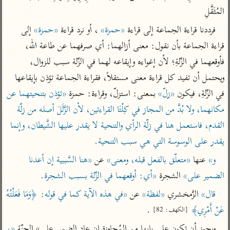
تفسير الآلوسي
جمع الأقوال
المُثَقَّلِ
تفسير ابن عثيمين
تفسير ابن الجوزي
تفسير الرازي
فرددنا قراءة الجماعة إلى قراءة 
«حمزة»
 ، أو نرد قراءة 
«حمزة»
 إلى 
تفسير الماوردي
قراءة الجماعة بأن نقول: معنى أزالهما: أي صرفهما عن طاعة الله، 
مركَّزة العبارة
أخرى
فأوقعهما في الزِّلةِ؛ لأن إغواءه وإيقاعه لهما في الزِّلة سبب للزوال، 
تفسير الجلالين
أضواء البيان
منتقاة
ويحتمل أن تفيد كل قراءة معنى مستقلاً، فقراءة الجماعة تؤذن بإيقاعها 
جامع البيان للإيجي
تفسير ابن القيم
نظم الدرر للبقاعي
في الزِّلةِ، فيكون 
«زلّ»
 بمعنى: استزلّ، وقراءة: حمزة 
«تؤذن بتنحيتهما عن 
تفسير البيضاوي
تفسير ابن تيمية
مكانهما، ولا بُدَّ من المجاز في كِلْتَا القراءتين، لأن الزَّلَلَ أصله من زلّة 
تفسير النسفي
القدم، فاستعمل هنا في زلّة الرأي والتنحية لا يقدر عليها الشَّيطان، وإنما 
لغة وبلاغة
الوجيز للواحدي
التحرير والتنوير
يقدر على الوسوسة التي هي سبب التنحية.
عامّة
تفسير ابن أبي زمنين
تفسير السمعاني
المحرر الوجيز لابن
و»
 عنها 
«متعلّق بالفعل قبله، ومعنى»
 عن 
«هنا السَّببية إن أعدنا 
عطية
الضمير على»
 الشجرة 
«أي: أوقعهما في الزِّلة بسبب الشجرة.
تفسير مكّي
البحر المحيط لأبي
آثار
قال»
 الزَّمخشري 
«لفظة»
 عن 
«في هذه الآية كما في قوله: ﴿وَمَا فَعَلْتُهُ 
محاسن التأويل
حيان
للقاسمي
موسوعة التفسير
عَنْ أَمْرِي﴾
 .
[الكهف: 82]
البسيط للواحدي
المأثور
تفسير الثعالبي
ويجوز أن تكون على بابها من المُجاوزة إن عاد الضمير على» الجنّة 
«، 