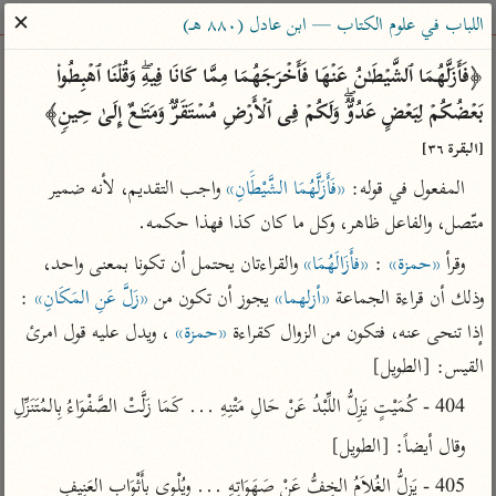
ساهم معنا في نشر القرآن والعلم الشرعي
✕
اللباب في علوم الكتاب — ابن عادل (٨٨٠ هـ)
الباحث القرآني
﴿فَأَزَلَّهُمَا ٱلشَّیۡطَـٰنُ عَنۡهَا فَأَخۡرَجَهُمَا مِمَّا كَانَا فِیهِۖ وَقُلۡنَا ٱهۡبِطُوا۟ 
بَعۡضُكُمۡ لِبَعۡضٍ عَدُوࣱّۖ وَلَكُمۡ فِی ٱلۡأَرۡضِ مُسۡتَقَرࣱّ وَمَتَـٰعٌ إِلَىٰ حِینࣲ﴾ 
بحث
تفسير
علوم
مصاحف
معاجم
[البقرة ٣٦]
المفعول في قوله: 
«فَأَزَلَّهُمَا الشَّيْطََانِ»
 واجب التقديم، لأنه ضمير 
متّصل، والفاعل ظاهر، وكل ما كان كذا فهذا حكمه.
Type 2 or more characters for results.
وقرأ 
«حمزة»
 : 
«فأَزَالَهُمَا»
 والقراءتان يحتمل أن تكونا بمعنى واحد، 
Type 1 or more
أمّهات
عامّة
معاصرة
وذلك أن قراءة الجماعة 
«أزلهما»
 يجوز أن تكون من 
«زَلَّ عَنِ المَكَانِ»
 : 
characters for results.
تفسير الطبري
فتح البيان للقنوجي
الميسر
إذا تنحى عنه، فتكون من الزوال كقراءة 
«حمزة»
 ، ويدل عليه قول امرئ 
تفسير ابن كثير
فتح القدير للشوكاني
المختصر في
القيس: [الطويل]
التفسير
تفسير القرطبي
تفسير ابن جزي
404 - كُمَيْتٍ يَزِلُّ اللِّبْدُ عَنْ حَالِ مَتْنِهِ ... كَمَا زَلَّتْ الصَّفْوَاءُ بِالمُتَنَزِّلِ
تفسير السعدي
تفسير البغوي
وقال أيضاً: [الطويل]
أيسر التفاسير
موسوعات
405 - يَزِلُّ الغُلاَمُ الخِفُّ عَنْ صَهَوَاتِهِ ... وِيُلْوِي بِأَثْوَابِ العَنِيفِ 
القرآن – تدبر وعمل