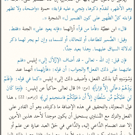
تفسير أبي السعود
الدر المنثور
تفسير السمرقندي
وهو الأظهر، لتقدّم ذكرها، وتجيء عليه قراءة»
 حمزة 
«واضحة، ولا تظهر 
الكشاف للزمخشري
تفسير ابن أبي حاتم
تفسير الثعلبي
قراءته كلّ الظُهور على كون الضمير ل»
 الشجرة 
«.
تفسير مقاتل
قال»
 ابن عطيّة 
«فأما من قرأ»
 أزالهما 
«فإنه يعود على»
 الجنة 
«فقط.
تفسير قتادة
وقيل: الضَّمير للطاعة، أو للحالة، أو للسماء، وإن لم يجر لهما ذكر 
لدلالة السياق عليهما. وهذا بعيد جدَّا.
فإن قيل: إن الله - تعالى - قد أضاف الإزْلاَل إلى»
 إبليس 
«فلم 
عاتبهما على ذلك الفعل؟ والجواب: أن قوله: «فأزلهما»
 أنهما عند 
اشترك لتصلك أخبار مشاريعنا
وَسْوَسَتِهِ أتيا بذلك الفعل، وأضيف ذلك إلى» إبليس 
«كما في قوله: ﴿فَلَمْ 
اشترك
يَزِدْهُمْ دعآئي إِلاَّ فِرَاراً﴾
 قال تعالى حاكياً عن إبليس: 
﴿وَمَا كَانَ 
[نوح: 6]
لِيَ عَلَيْكُمْ مِّن سُلْطَانٍ إِلاَّ أَن دَعَوْتُكُمْ فاستجبتم لِي﴾
 ، هذا 
[إبراهيم: 22]
راسلنا
•
تليجرام
•
تويتر
قول المعتزلة، والتحقيق في هذه الإضافة ما ذكرناه، وهو أن القادر على 
تعليمات
•
عن الباحث القرآني
الفعل والترك مع التَّسَاوي يستحيل أن يكون موجداً لأحد هذين الأمرين 
إلا عند انضمام الدَّاعي إليه، والدَّاعي في حَقّ العبد عبارة عن علم أو 
أندرويد
أيفون