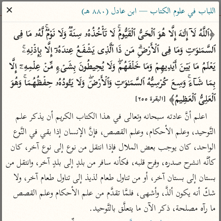
ساهم معنا في نشر القرآن والعلم الشرعي
✕
اللباب في علوم الكتاب — ابن عادل (٨٨٠ هـ)
الباحث القرآني
﴿ٱللَّهُ لَاۤ إِلَـٰهَ إِلَّا هُوَ ٱلۡحَیُّ ٱلۡقَیُّومُۚ لَا تَأۡخُذُهُۥ سِنَةࣱ وَلَا نَوۡمࣱۚ لَّهُۥ مَا فِی 
ٱلسَّمَـٰوَ ٰ⁠تِ وَمَا فِی ٱلۡأَرۡضِۗ مَن ذَا ٱلَّذِی یَشۡفَعُ عِندَهُۥۤ إِلَّا بِإِذۡنِهِۦۚ 
بحث
تفسير
علوم
مصاحف
معاجم
یَعۡلَمُ مَا بَیۡنَ أَیۡدِیهِمۡ وَمَا خَلۡفَهُمۡۖ وَلَا یُحِیطُونَ بِشَیۡءࣲ مِّنۡ عِلۡمِهِۦۤ إِلَّا 
بِمَا شَاۤءَۚ وَسِعَ كُرۡسِیُّهُ ٱلسَّمَـٰوَ ٰ⁠تِ وَٱلۡأَرۡضَۖ وَلَا یَـُٔودُهُۥ حِفۡظُهُمَاۚ وَهُوَ 
ٱلۡعَلِیُّ ٱلۡعَظِیمُ﴾ 
Type 2 or more characters for results.
[البقرة ٢٥٥]
اعلم أنَّ عادته سبحانه وتعالى في هذا الكتاب الكريم أن يذكر علم 
Type 1 or more
أمّهات
عامّة
معاصرة
التَّوحيد، وعلم الأحكام، وعلم القصص، فإنَّ الإنسان إذا بقي في النَّوع 
characters for results.
تفسير الطبري
فتح البيان للقنوجي
الميسر
الواحد، كان يوجب بعض الملال فإذا انتقل من نوع إلى نوع آخر، كان 
تفسير ابن كثير
فتح القدير للشوكاني
المختصر في
كأنَّه انشرح صدره، وفرح قلبه، فكأنه سافر من بلدٍ إلى بلدٍ آخر، وانتقل من 
التفسير
تفسير القرطبي
تفسير ابن جزي
بستان إلى بستان آخر، أو من تناول طعام لذيذ إلى تناول طعام آخر، ولا 
تفسير السعدي
تفسير البغوي
شكّ أنه يكون ألذَّ، وأشهى، فلمَّا تقدَّم من علم الأحكام وعلم القصص 
أيسر التفاسير
ما رآه مصلحة، ذكر الآن ما يتعلَّق بالتَّوحيد.
موسوعات
القرآن – تدبر وعمل