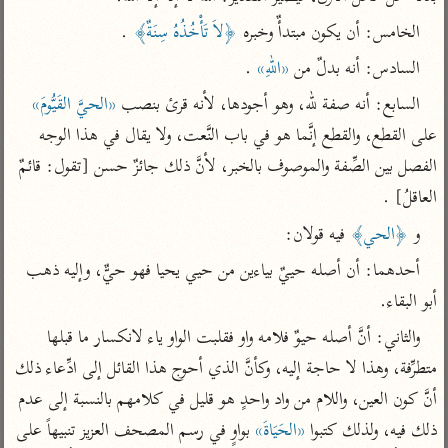
تفسير أبي السعود
الدر المنثور
تفسير السمرقندي
الخامس: أن يكون مبتدأٌ وخبره 
﴿لاَ تَأْخُذُهُ سِنَةٌ﴾
 .
الكشاف للزمخشري
تفسير ابن أبي حاتم
تفسير الثعلبي
السادس: أنه بدلٌ من 
«اللهِ»
 .
تفسير مقاتل
السابع: أنه صفة لله، وهو أجودها، لأنه قرئ بنصب 
«الحيَّ القَيُّومَ»
تفسير قتادة
على القطع، والقطع إنَّما هو في باب النَّعت، ولا يقال في هذا الوجه 
الفصل بين الصِّفة والموصوف بالخبر، لأنَّ ذلك جائزٌ حسن [تقول: قائمٌ 
العاقلُ] .
و 
﴿الحي﴾
 فيه قولان:
اشترك لتصلك أخبار مشاريعنا
أحدهما: أن أصله حييٌ بياءين من حيي يحيا فهو حيٌّ، وإليه ذهب 
اشترك
أبو البقاء.
والثاني: أنَّ أصله حيوٌ فلامه واو فقلبت الواو ياء لانكسار ما قبلها 
راسلنا
•
تليجرام
•
تويتر
متطرِّفة، وهذا لا حاجة إليه، وكأنَّ الذي أحوج هذا القائل إلى ادِّعاء ذلك 
كنوز
•
تعليمات
•
عن الباحث القرآني
أنَّ كون العين، واللام من واد واحدٍ هو قليل في كلامهم بالنسبة إلى عدم 
ذلك فيه، ولذلك كتبوا 
«الحَيَاةَ»
 بواوٍ في رسم المصحف العزيز تنبيهاً على 
أندرويد
أيفون