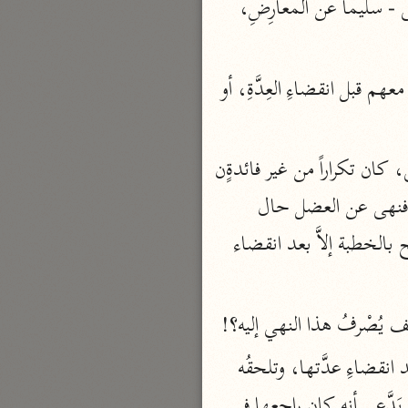
نزلت، وإذا تعارضت الروايتان تساقطتا فبقي ما ذكرناه من التَّمَسك بنظم كَلاَمِ الله - تعالى - سليماً عن المعارِضِ، 
نحو ٣ مجلدات
الوجيز
واحتجوا أيضاً بأن هذه الآيةَ لو كانت خطاباً مع الأزواج، فلا تخْلُوا إِمَّا أَنْ تكونَ خِطَاباً معهم قبل انقضاءِ العِدَّةِ، أو 
الواحدي (٤٦٨ هـ)
نحو مجلد
تفسير القرآن العزيز
والأولُ باطل؛ لأنَّ ذلك مستفادٌ من الآيةِ الأُولَى، فلما حملنا هذه الآيةَ على هذا المعنى، كان تكراراً من غير فائدةٍن 
ابن أبي زمنين (٣٩٩ هـ)
 فنهى عن العضل حال 
نحو مجلدين
حُصُولِ التراضي، ولا يحصلُ التراضِي بالنكاح، إلاَّ بعد التصريح بالخطبة ولا يجوزُ التصريح بالخطبة إلاَّ بعد انقضاء 
يف يُصْرفُ هذا النهي إليه؟!
موسوعة التفسير المأثور
معهد الشاطبي
ويمكنُ أن يُجابَ: بأن الرجل يمكن أَنْ يَكُونَ بحيثُ يشتد نَدَمُه على مفارقَةِ المرأة، بعد انقضاءِ عدَّتها، وتلحقُه 
٢٣ مجلدًا
الغيرة، إذا رأى مَنْ يخطبُها، وحينئذٍ يعضلها عن من يَنْكِحها، إِمَّا بأن يجحد الطلاق، أو يَدَّعي أنه كان راجعها في 