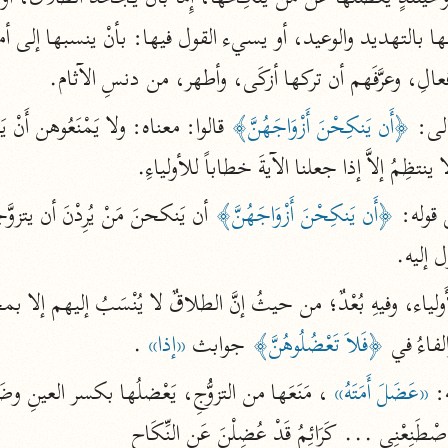
الزمخشري (٥٣٨ هـ)
ج
نحو ٨ مجلدات
فعالِ، وعرَّفَهم أن تركها أزكَى، وأطهر، من دنسِ الآثام.
تف
لى: 
﴿أَن يَنكِحْنَ أَزْوَاجَهُنَّ﴾
نتظِمُ إلاَّ إذا جعلنا الآيةَ خطاباً للأولياءِ.
قوله: 
﴿أَن يَنكِحْنَ أَزْوَاجَهُنَّ﴾
ت
ل إليه.
الفاءُ في 
﴿فَلاَ تَعْضُلُوهُنَّ﴾
 جوابث 
«إذا»
 .
قتا
: 
«عَضَلَ أَمَتَهُ»