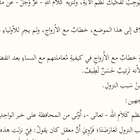
أخرى
مركَّزة الع
أضواء البيان
محمد الأمين الشنقيطي (١٣٩٤ هـ)
الم
نحو ١١ مجلدًا
نظم الدرر
البقاعي (٨٨٥ هـ)
نه تَرتيبٌ حَسَنٌ لَطِيفٌ.
نحو ٢٠ مجلدًا
مِنْ سَبب النزولِ.
جهين:
لغة وبلاغة
مِ كَلاَمِ الله - تعالى -، أَوْلى من المحافظة على خبر الواحِدِ
التحرير والتنوير
ابن عاشور (١٣٩٣ هـ)
نحو ٢٤ مجلدًا