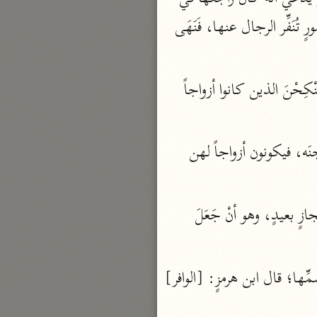
الدر المنثور
العدَّة، أو يدس إلى مَنْ يخطبها بالتهديد والوعيد، أو يسيء القول فيها: بأنْ ينسبها إلى أمورٍ تُنَفِّر الرجال عنها، فَنَهَى 
لال الدين السيوطي (٩١١ هـ)
نحو ١٣ مجلدًا
سير القرآن العظيم مسندًا
 قالوا: معناه: ولا يَمْنَعُوهن أَنْ يَنْكِحْنَ الذين كانوا أزواجاً 
ابن أبي حاتم الرازي (٣٢٧ هـ)
نحو ١٠ مجلدات
 أن يَنكحنَ مَنْ يُرِدْنَ أن يتزوَّجنَه، فيكونون أزواجاً لهن 
فسير مقاتل بن سليمان
مقاتل بن سليمان (١٥٠ هـ)
نحو ٥ مجلدات
[وقيل: الخِطَابُ فيهما للأَولياء، وفيهِ بُعْدٌ؛ من حيثُ إنَّ الطلاقٌ لا يُنْسَبُ إليهم إلا بمجازٍ بعيدٍ، وهو أنْ جَعَلَ 
تفسير قتادة
دة بن دعامة السّدوسيّ (١١٧ هـ)
 ، مَنَعَها من التزوُّجِ، يَعْضلُها بكسر العينِ وضَمِّها؛ قال ابن هرمزٍ: [الوافر] 