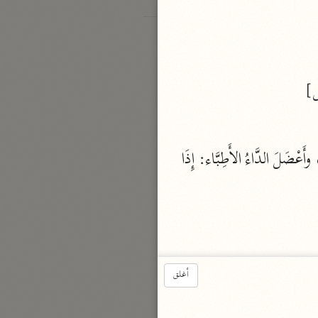
ل]
أي: ضَيِّقة بِهم، وعَضَلَتِ المَرْأَة، أي: نَشَبَ وَلَدُها في بَطْنِهَا، وكذلك عضلت الشَّاةُ، وأَعْضَلَ الدَّاءُ الأَطِبَّاء: إِذَا 
أغلق