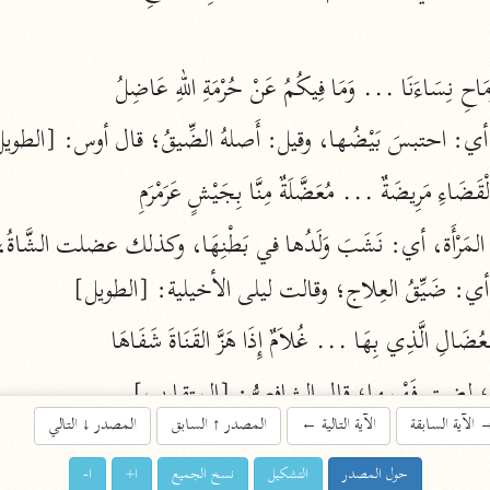
اشترك لتصلك أخبار مشاريعنا
اشترك
أي: احتبسَ بَيْضُها، وقيل: أَصلهُ الضِّيقُ؛ قال أوس: [الطوي
راسلنا
•
تليجرام
•
تويتر
تعليمات
•
عن الباحث القرآني
لٌ، أي: ضَيِّقُ العِلاج؛ وقالت ليلى الأخيلية: [الطويل]
أندرويد
أيفون
ُ؛ لضِيق فَهْمِها؛ قال الشافعيُّ: [المتقارب]
تطوير
رعاية
الآية السابقة
الآية التالية
←
المصدر
↑
السابق
المصدر
↓
التالي
حول المصدر
التشكيل
نسخ الجميع
ا+
ا-