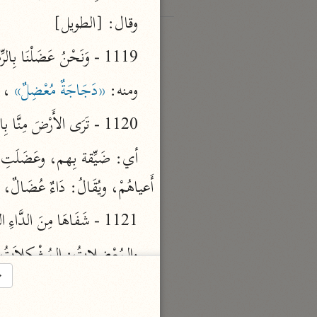
وقال: [الطويل]
1119 - وَنَحْنُ عَضَلْنَا بِالرِّمَاحِ نِسَاءَنَا ... وَمَا فِيكُمُ عَنْ حُرْمَةِ اللهِ عَاضِلُ
ومنه: 
«دَجَاجَةٌ مُعْضِلٌ»
 ، 
1120 - تَرَى الأَرْضَ مِنَّا بِالْقَضَاءِ مَرِيضَةٌ ... مُعَضَّلَةٌ مِنَّا بِجَيْشٍ عَرَمْرَمِ
أَعياهُمْ، ويُقَالُ: دَاءٌ عُضَا
1121 - شَفَاهَا مِنَ الدَّاءِ العُضَالِ الَّذِي بِهَا ... غُلاَمٌ إِذَا هَزَّ القَنَاةَ شَفَاهَا
والمُعْضِلاتُ: المُشْكِلاَت
→
1122 - إِذَا المُعْضِلاَتُ تَصَدَّيْنَنِي ... كَشَفْتُ حَقَائِقَهَا بِالنَّظَرْ