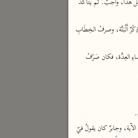
والجزاءِ مناسبةٌ أصلاً، وذلك يُوجِبُ تفكيك نظم الآيةِ، وتنزيه كلام اللهِ - عَزَّ وَجَلَّ - عن مثل هذا، واجبٌ. ثم يتأكدُ 
بارة
الأول: أَنَّه من أَوَّل آية الطَّلاق إلى هذا الموضع، خطابٌ مع الأزواجِ، ولم يجرِ للأولياءِ ذِكْرٌ أَلْبَتَّة، وصرفُ الخِطَابِ 
تفسير الجلالين
حلّي والسيوطي (٨٦٤، ٩١١ هـ)
نحو مجلد
الثاني: أَنَّ ما قبل هذه الآيةِ خطابٌ مع الأَزواجِ في كيفيةِ مُعاملتهم مع النساءِ بعد انقضاءِ العِدَّة، فكان صَرْفُ 
جامع البيان
الإيجي (٩٠٥ هـ)
نحو ٣ مجلدات
أنوار التنزيل
البيضاوي (٦٨٥ هـ)
.
نحو ٣ مجلدات
مدارك التنزيل
الثاني: أَنَّ الرَّوايتين في سبب النزولِ تَعَارَضَتَا؛ فَرُوِيَ أَنَّ معقل كان يقولُ: فِيّ نزلت هذه الآية، وجابرٌ كان يقولُ فيّ 
النسفي (٧١٠ هـ)