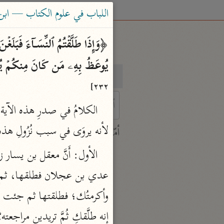
اللباب في علوم الكتاب — ابن عادل
یُوعَظُ بِهِۦ مَن كَانَ مِنكُمۡ یُؤۡمِنُ ب
بحث
تفسير
٢٣٢]
الكلامُ في صدرِ هذه الآية كا
 characters for results.
لأنه يروَى في سبب نُزُولِ هذه
أمّهات
جامع البيان
ابن جرير الطبري (٣١٠ هـ)
نحو ٢٨ مجلدًا
تفسير القرآن العظيم
ابن كثير (٧٧٤ هـ)