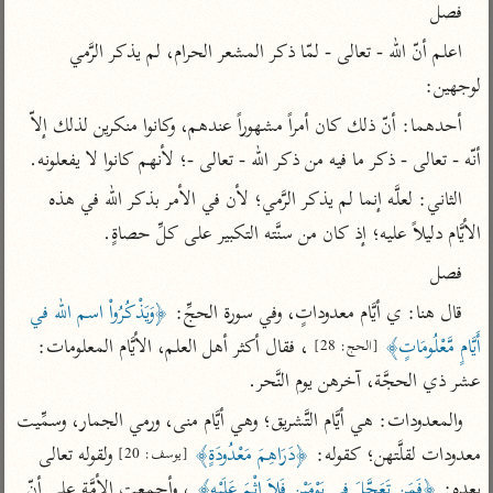
تفسير أبي السعود
فصل
الدر المنثور
تفسير السمرقندي
الكشاف للزمخشري
اعلم أنّ الله - تعالى - لمّا ذكر المشعر الحرام، لم يذكر الرَّمي 
تفسير ابن أبي حاتم
تفسير الثعلبي
لوجهين:
تفسير مقاتل
أحدهما: أنّ ذلك كان أمراً مشهوراً عندهم، وكانوا منكرين لذلك إلاّ 
تفسير قتادة
أنّه - تعالى - ذكر ما فيه من ذكر الله - تعالى -؛ لأنهم كانوا لا يفعلونه.
الثاني: لعلَّه إنما لم يذكر الرَّمي؛ لأن في الأمر بذكر الله في هذه 
الأيَّام دليلاً عليه؛ إذ كان من سنَّته التكبير على كلِّ حصاةٍ.
فصل
اشترك لتصلك أخبار مشاريعنا
قال هنا: ي أيَّام معدوداتٍ، وفي سورة الحجِّ: 
﴿وَيَذْكُرُواْ اسم الله في 
اشترك
أَيَّامٍ مَّعْلُومَاتٍ﴾
 ، فقال أكثر أهل العلم، الأيَّام المعلومات: 
[الحج: 28]
عشر ذي الحجَّة، آخرهن يوم النَّحر.
راسلنا
•
تليجرام
•
تويتر
تعليمات
•
عن الباحث القرآني
والمعدودات: هي أيَّام التَّشريق؛ وهي أيَّام منى، ورمي الجمار، وسمِّيت 
معدودات لقلَّتهن؛ كقوله: 
﴿دَرَاهِمَ مَعْدُودَةٍ﴾
 ولقوله تعالى 
[يوسف: 20]
بعده: 
﴿فَمَن تَعَجَّلَ فِي يَوْمَيْنِ فَلاَ إِثْمَ عَلَيْهِ﴾
 ، وأجمعت الأمَّة على أنّ 
أندرويد
أيفون