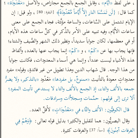
تفسير الآلوسي
، على لفظ 
«أَيَّام»
 ، وقابل الجمع بالجمع مجازاص، والأصل 
«مَعْدُودَة»
 ؛ 
جمع الأقوال
تفسير ابن عثيمين
تفسير ابن الجوزي
تفسير الرازي
كما قال: 
{لَن تَمَسَّنَا النار إِلاَّ أَيَّاماً مَّعْدُودَةً﴾
 ، ولو قيل: إن 
[البقرة: 80]
الإيام تشتمل على السَّاعات، والساعة مؤنَّثة، فجاء الجمع على معنى 
تفسير الماوردي
مركَّزة العبارة
ساعات الأيَّام، وفيه تنبيه على الأمر بالذِّكر في كلِّ ساعات هذه الأيام، 
أخرى
تفسير الجلالين
أو في معظمها، لكان جواباً سديداً، ونظير ذلك الشهر والصَّيف والشتاء؛ 
أضواء البيان
منتقاة
فإنها يجاب بها عن 
«كَمْ»
 ، و 
«كَمْ»
 إنما يجاب عنها بالعدد، وألفاظ 
جامع البيان للإيجي
تفسير ابن القيم
نظم الدرر للبقاعي
هذه الأشياء ليست عدداً، وإنما هي أسماء المعدودات، فكانت جواباً 
تفسير البيضاوي
تفسير ابن تيمية
من هذا الوجه. قال شهاب الدين وهذا تطويل من غير فائدةٍ، وقوله» مفرد 
تفسير النسفي
لغة وبلاغة
معدوداتٍ معودةٌ بالتأنيث 
«ممنوعٌ، بل مفردها»
 مَعْدُود 
«بالتذكير، ولا يضرُّ 
الوجيز للواحدي
التحرير والتنوير
عامّة
جمعه بالألف والتاء، إذ الجمع بالألف والتاء لا يستدعي تأنيث المفرد؛ 
تفسير ابن أبي زمنين
تفسير السمعاني
المحرر الوجيز لابن
ألا ترى إلى قولهم: حمَّمات وسجلاَّات وسرادقات.
عطية
تفسير مكّي
قال الكوفيُّون: الألف والتَّاء في «مَعْدُودَاتٍ»
 لأقلِّ العدد.
البحر المحيط لأبي
آثار
محاسن التأويل
حيان
وقال البصريُّون: هما للقليل والكثير؛ بدليل قوله تعالى: 
﴿وَهُمْ فِي 
للقاسمي
موسوعة التفسير
البسيط للواحدي
الغرفات آمِنُونَ﴾
 والغرفات كثيرة.
[سبأ: 37]
المأثور
تفسير الثعالبي