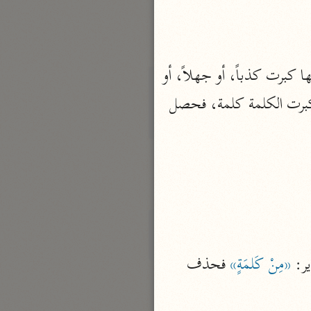
الدر المنثور
لال الدين السيوطي (٩١١ هـ)
نحو ١٣ مجلدًا
قال الواحديُّ: ومعنى التمييز: أنَّك إذا قلت: كبرت المقالة أو الكلمة، جاز أن يتوهم أنَّها كبرت كذباً، أو جهلاً، أو 
سير القرآن العظيم مسندًا
 فقد ميَّزتها من محتملاتها، فانتصبت على التَّمييز، والتقدير: كبرت الكلمة كلمة، فحصل 
ابن أبي حاتم الرازي (٣٢٧ هـ)
نحو ١٠ مجلدات
فسير مقاتل بن سليمان
مقاتل بن سليمان (١٥٠ هـ)
نحو ٥ مجلدات
تفسير قتادة
دة بن دعامة السّدوسيّ (١١٧ هـ)
ر: 
«مِنْ كَلمَةٍ»
 فحذف 