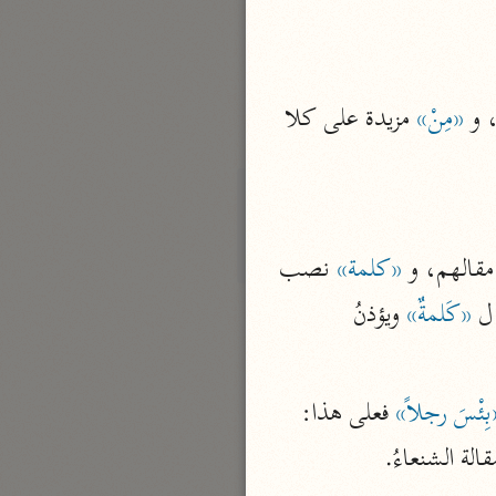
نحو ٣ مجلدات
الوجيز
الواحدي (٤٦٨ هـ)
 و 
«مِنْ»
 مزيدة على كلا 
نحو مجلد
تفسير القرآن العزيز
ابن أبي زمنين (٣٩٩ هـ)
نحو مجلدين
مقالهم، و 
«كلمة»
 نصب 
ل 
«كَلمةٌ»
 ويؤذنُ 
موسوعة التفسير المأثور
بِئْسَ رجلاً»
 فعلى هذا: 
معهد الشاطبي
ة الشنعاءُ.
٢٣ مجلدًا