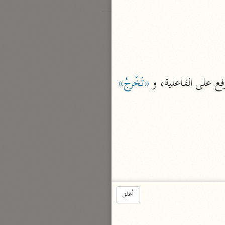
رفع على الفاعلية، و 
«تَخْرجُ»
أغلق