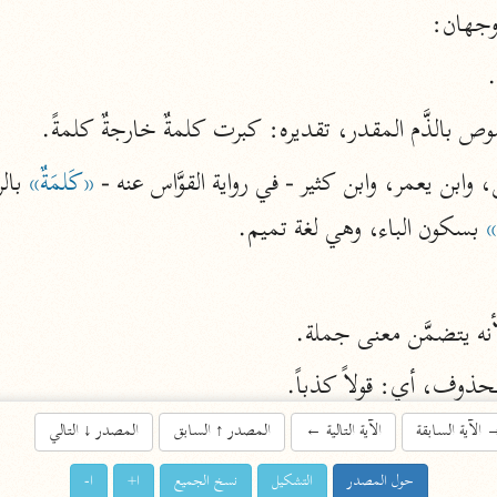
وجهان:
اشترك لتصلك أخبار مشاريعنا
.
اشترك
ص بالذَّم المقدر، تقديره: كبرت كلمةٌ خارجةٌ كلمةً.
ابن يعمر، وابن كثير - في رواية القوَّاس عنه - 
«كَلمَةٌ»
 بال
راسلنا
•
تليجرام
•
تويتر
»
 بسكون الباء، وهي لغة تميم.
تعليمات
•
عن الباحث القرآني
نه يتضمَّن معنى جملة.
أندرويد
أيفون
تطوير
رعاية
الآية السابقة
الآية التالية
←
المصدر
↑
السابق
المصدر
↓
التالي
مة
حول المصدر
التشكيل
نسخ الجميع
ا+
ا-