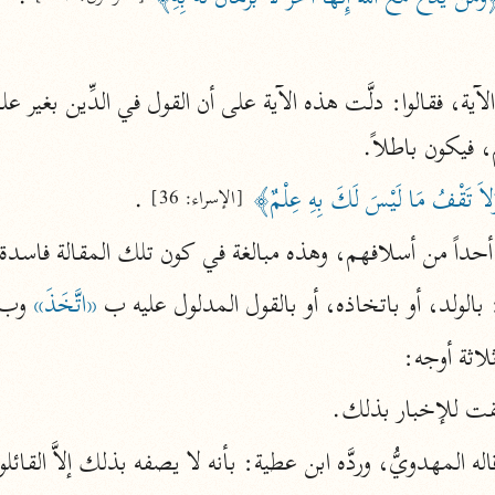
أخرى
مركَّزة الع
أضواء البيان
محمد الأمين الشنقيطي (١٣٩٤ هـ)
م، فيكون باطلاً.
الم
نحو ١١ مجلدًا
اَ تَقْفُ مَا لَيْسَ لَكَ بِهِ عِلْمٌ﴾
 .
[الإسراء: 36]
نظم الدرر
البقاعي (٨٨٥ هـ)
أحداً من أسلافهم، وهذه مبالغة في كون تلك المقالة فاسدة ب
نحو ٢٠ مجلدًا
بالولد، أو باتخاذه، أو بالقول المدلول عليه ب 
«اتَّخَذَ»
 وب 
لاثة أوجه:
لغة وبلاغة
يقت للإخبار بذلك.
التحرير والتنوير
ابن عاشور (١٣٩٣ هـ)
نحو ٢٤ مجلدًا