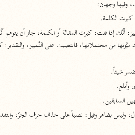
، وفيها وجهان:
الزمخشري (٥٣٨ هـ)
ج
نحو ٨ مجلدات
ه كبرت الكلمة.
تف
ت
ضمر شيئاً.
ى وأبلغ.
هين السابقين.
قتا
ل، وليس بظاهر وقيل: نصباً على حذف حرف الجرّ، والتقدي