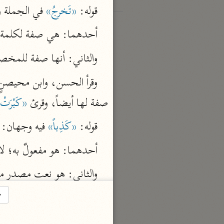
قوله: 
«تَخرجُ»
 في الجملة 
أحدهما: هي صفة لكلمة
والثاني: أنها صفة للمخصو
وقرأ الحسن، وابن محيصنٍ، و
صفة لها أيضاً، وقرئ 
«كَبْرَتْ
قوله: 
«كَذِباً»
 فيه وجهان:
أحدهما: هو مفعولٌ به؛ لأ
→
* فصل في المراد من الكل