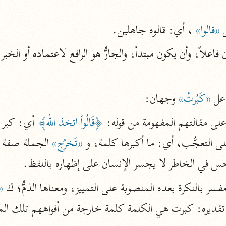
المحرر الوجيز
 
«قالوا»
 ، أي: قالوه جاهلين.
ابن عطية (٥٤٦ هـ)
نحو ٨ مجلدات
فاعلاً، وأن يكون مبتدأ، والجارُّ هو الرافع لاعتماده أو الخبر،
البحر المحيط
أبو حيان (٧٤٥ هـ)
عل 
«كَبُرتْ»
 وجهان:
نحو ١٦ مجلدًا
التفسير البسيط
لى مقالتهم المفهومة من قوله: 
﴿قَالُواْ اتخذ الله﴾
 أي: كبر 
الواحدي (٤٦٨ هـ)
لى التعجُّب، أي: ما أكبرها كلمة، و 
«تَخرُج»
 الجملة صفة 
نحو ٢٢ مجلدًا
آثار
جس في الخاطر لا يجسر الإنسان على إظهاره باللفظ.
إرشاد العقل السليم
أبو السعود (٩٨٢ هـ)
سر بالنكرة بعده المنصوبة على التمييز، ومعناها الذمُّ؛ ك 
«
نحو ٩ مجلدات
ديره: كبرت هي الكلمة كلمة خارجة من أفواههم تلك المقال
الكشاف