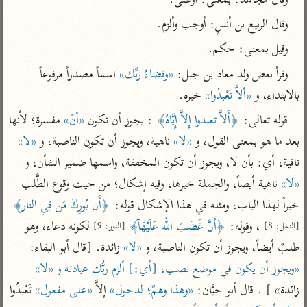
وقال مجاهد: بمعنى: أوصى.
تفسير أبي السعود
الدر المنثور
تفسير السمرقندي
وقال الربيع بن أنسٍ: أوجب وألزم.
الكشاف للزمخشري
تفسير ابن أبي حاتم
تفسير الثعلبي
وقيل بمعنى: حكم.
تفسير مقاتل
وقرأ بعض ولد معاذ بن جبل: 
«وقضاءُ ربِّك»
 اسماً مصدراً مرفوعاً 
تفسير قتادة
بالابتداء، و 
«ألاَّ تَعْبدُوا»
 خبره.
قوله تعالى: 
﴿أَلاَّ تعبدوا إِلاَّ إِيَّاهُ﴾
 : يجوز أن تكون 
«أنْ»
 مفسرة؛ لأنها 
بعد ما هو بمعنى القول، و 
«لا»
 ناهية، ويجوز أن تكون الناصبة، و 
«لا»
نافية، أي: بأن لا، ويجوز أن تكون المخففة، واسمها ضمير الشأن، و 
اشترك لتصلك أخبار مشاريعنا
«لا»
 ناهية أيضاً، والجملة خبرها، وفيه إشكال؛ من حيث وقوع الطَّلب 
اشترك
خبراً لهذا الباب، ومثله في هذا الإشكال قوله: 
﴿أَن بُورِكَ مَن فِي النار﴾
 ، وقوله: 
﴿أَنَّ غَضَبَ الله عَلَيْهَآ﴾
 لكونه دعاء، وهو 
[النمل: 8]
[النور: 9]
راسلنا
•
تليجرام
•
تويتر
طلبٌ أيضاً، ويجوز أن تكون الناصبة، و 
«لا»
 زائدة. [قال أبو البقاء: 
تعليمات
•
عن الباحث القرآني
«ويجوز أن يكون في موضع نصب، [أي:] ألزم ربُّك عبادته و «لا»
زائدة» ] . قال أبو حيَّان: 
«وهذا وهمٌ؛ لدخول»
 إلاَّ 
«على مفعول»
 تَعْبدُوا 
أندرويد
أيفون