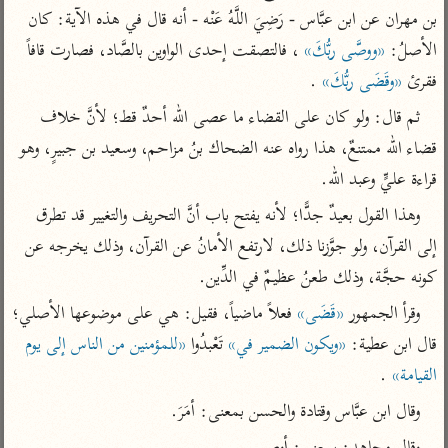
تفسير الآلوسي
جمع الأقوال
بن مهران عن ابن عبَّاس - رَضِيَ اللَّهُ عَنْه - أنه قال في هذه الآية: كان 
تفسير ابن عثيمين
تفسير ابن الجوزي
تفسير الرازي
الأصلُ: 
«ووصَّى ربُّكَ»
 ، فالتصقت إحدى الواوين بالصَّاد، فصارت قافاً 
تفسير الماوردي
فقرئ 
«وقَضَى ربُّكَ»
 .
مركَّزة العبارة
أخرى
ثم قال: ولو كان على القضاء ما عصى الله أحدٌ قط؛ لأنَّ خلاف 
تفسير الجلالين
أضواء البيان
منتقاة
قضاء الله ممتنعٌ، هذا رواه عنه الضحاك بنُ مزاحم، وسعيد بن جبيرٍ، وهو 
جامع البيان للإيجي
تفسير ابن القيم
نظم الدرر للبقاعي
قراءة عليٍّ وعبد الله.
تفسير البيضاوي
تفسير ابن تيمية
وهذا القول بعيدٌ جدًّا؛ لأنه يفتح باب أنَّ التحريف والتغيير قد تطرق 
تفسير النسفي
لغة وبلاغة
إلى القرآن، ولو جوَّزنا ذلك، لارتفع الأمانُ عن القرآن، وذلك يخرجه عن 
الوجيز للواحدي
التحرير والتنوير
كونه حجَّة، وذلك طعنُ عظيمٌ في الدِّين.
عامّة
تفسير ابن أبي زمنين
تفسير السمعاني
المحرر الوجيز لابن
وقرأ الجمهور 
«قَضَى»
 فعلاً ماضياً، فقيل: هي على موضوعها الأصلي؛ 
عطية
تفسير مكّي
قال ابن عطية: 
«ويكون الضمير في»
 تَعْبدُوا 
«للمؤمنين من الناس إلى يوم 
البحر المحيط لأبي
القيامة»
 .
آثار
محاسن التأويل
حيان
للقاسمي
موسوعة التفسير
وقال ابن عبَّاس وقتادة والحسن بمعنى: أمَرَ.
البسيط للواحدي
المأثور
تفسير الثعالبي