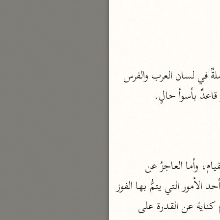
نحو ٣ مجلدات
الوجيز
الواحدي (٤٦٨ هـ)
نحو مجلد
أحدها: أن معناه المكث أي: فتمكُث في النَّاس مذموماً مخذولاً، وهذه اللفظة مستعملةٌ في لسان العرب والفرس 
تفسير القرآن العزيز
اعدٌ بأسوأ حالٍ.
ابن أبي زمنين (٣٩٩ هـ)
نحو مجلدين
وثالثها: أنَّ المتمكن من تحصيل الخيرات يسعى في تحصيلها، والسَّعي إنما يتأتى بالقيام، وأما العاجزُ عن 
موسوعة التفسير المأثور
تحصيلها، فإنَّه لا يسعى، بل يبقى جالساً قاعداً عن الطَّلب، فلمَّا كان القيام على الرَّجلِ أحد الأمور التي يتمُّ بها الفوز 
معهد الشاطبي
بالخيرات، وكان القعود والجلوس علامة على عدم تلك المكنة والقدرة، لا جرم جعل القيام كناية عن القدرة على 
٢٣ مجلدًا