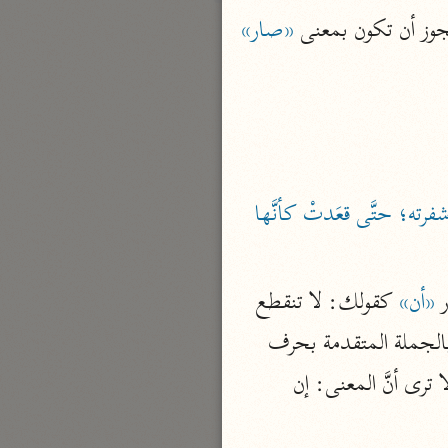
جوز أن تكون بمعنى 
«صار»
بارة
تفسير الجلالين
حلّي والسيوطي (٨٦٤، ٩١١ هـ)
نحو مجلد
جامع البيان
«شَحَذَ شفرته؛ حتَّى قعَدتْ كأنَّها 
الإيجي (٩٠٥ هـ)
نحو ٣ مجلدات
 
«أن»
 كقولك: لا تنقطع 
أنوار التنزيل
عنَّا، فنجفوك، والتقدير: لا يكن منك انقطاعٌ؛ فيحصل أن نجفوك، فما بعد الفاء متعلَّق بالجملة المتقدمة بحرف 
البيضاوي (٦٨٥ هـ)
نحو ٣ مجلدات
الفاء، وإنَّما سمَّاه النحويون جواباً؛ لكونه مشابهاً للجزاءِ في أنَّ الثاني مسبَّب عن الأول؛ ألا ترى أنَّ المعنى: إن 
مدارك التنزيل
النسفي (٧١٠ هـ)