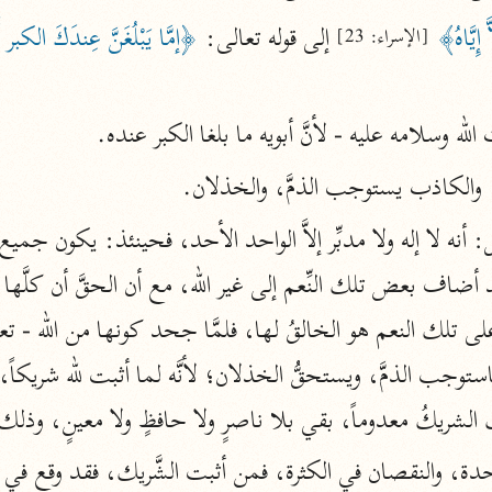
نحو ١١ مجلدًا
إِيَّاهُ﴾
 إلى قوله تعالى: 
﴿إمَّا يَبْلُغَنَّ عِندَكَ الكبر 
[الإسراء: 23]
التسهيل لعلوم التنزيل
ابن جُزَيّ (٧٤١ هـ)
نحو ٣ مجلدات
لله وسلامه عليه - لأنَّ أبويه ما بلغا الكبر عنده.
 والكاذب يستوجب الذمَّ، والخذلان.
موسوعات
روح المعاني
الآلوسي (١٢٧٠ هـ)
نحو ٢٨ مجلدًا
مفاتيح الغيب
فخر الدين الرازي (٦٠٦ هـ)
 الشريكُ معدوماً، بقي بلا ناصرٍ ولا حافظٍ ولا معينٍ، وذلك
نحو ٢٤ مجلدًا
لوحدة، والنقصان في الكثرة، فمن أثبت الشَّريك، فقد وقع ف