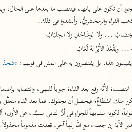
جوز أن تكون على بابها، فينتصب ما بعدها على الحال، وي
أخرى
مركَّزة الع
ذهب الفراء والزمخشريُّ، وأنشدوا في ذلك.
أضواء البيان
محمد الأمين الشنقيطي (١٣٩٤ هـ)
الم
نحو ١١ مجلدًا
. ويَقْعُدَ الأيْرُ لهُ لُعَابُ
نظم الدرر
 يقيسون هذا، بل يقتصرون به على المثل في قولهم: 
البقاعي (٨٨٥ هـ)
نحو ٢٠ مجلدًا
 انتصب؛ لأنَّه وقع بعد الفاء؛ جواباً للنهي، وانتصابه بإضمار
لغة وبلاغة
التحرير والتنوير
ابن عاشور (١٣٩٣ هـ)
نحو ٢٤ مجلدًا