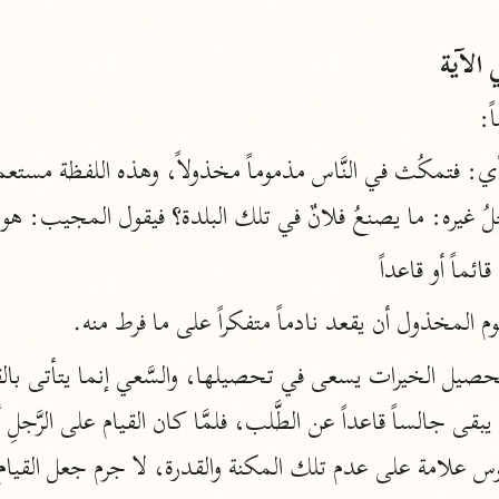
المحرر الوجيز
الآية
ابن عطية (٥٤٦ هـ)
نحو ٨ مجلدات
ً:
البحر المحيط
أبو حيان (٧٤٥ هـ)
ُ غيره: ما يصنعُ فلانٌ في تلك البلدة؟ فيقول المجيب: هو ق
نحو ١٦ مجلدًا
التفسير البسيط
ماً أو قاعداً
الواحدي (٤٦٨ هـ)
وم المخذول أن يقعد نادماً متفكراً على ما فرط منه.
نحو ٢٢ مجلدًا
آثار
إرشاد العقل السليم
أبو السعود (٩٨٢ هـ)
نحو ٩ مجلدات
الكشاف