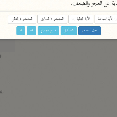
اية عن العجز والضعف.
الزمخشري (٥٣٨ هـ)
ج
نحو ٨ مجلدات
الآية السابقة
الآية التالية
←
المصدر
↑
السابق
المصدر
↓
التالي
تف
حول المصدر
التشكيل
نسخ الجميع
ا+
ا-
ت
قتا