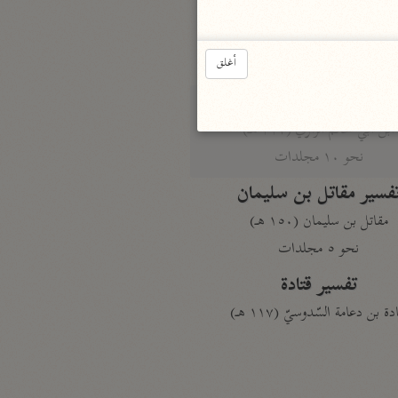
الدر المنثور
لال الدين السيوطي (٩١١ هـ)
أغلق
نحو ١٣ مجلدًا
سير القرآن العظيم مسندًا
ابن أبي حاتم الرازي (٣٢٧ هـ)
نحو ١٠ مجلدات
فسير مقاتل بن سليمان
مقاتل بن سليمان (١٥٠ هـ)
نحو ٥ مجلدات
تفسير قتادة
دة بن دعامة السّدوسيّ (١١٧ هـ)