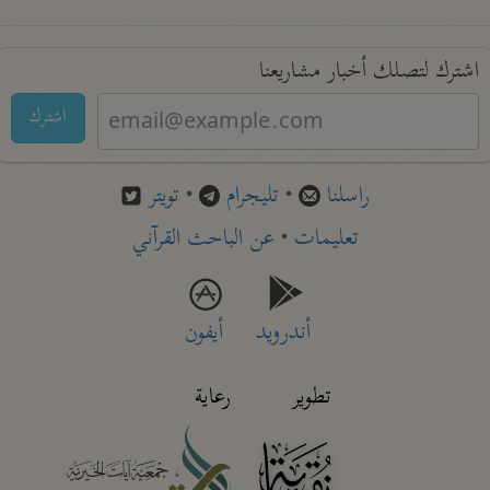
اشترك لتصلك أخبار مشاريعنا
اشترك
راسلنا
•
تليجرام
•
تويتر
تعليمات
•
عن الباحث القرآني
أندرويد
أيفون
تطوير
رعاية