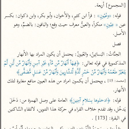
تفسير أبي السعود
الدر المنثور
[المجموع] أربعة.
تفسير السمرقندي
الكشاف للزمخشري
تفسير ابن أبي حاتم
قوله: 
«وعُيُونٍ»
 : قرأ ابن كثيرٍ، والأخوان، وأبو بكر، وابن ذكوان: بكسر 
تفسير الثعلبي
تفسير مقاتل
عين 
« عِيُونٍ»
 منكراً، والعينُّ معرف حيث وقع؛ والباقون: بالضمِّ، وهو 
الأصل.
تفسير قتادة
فصل
الجنَّاتُ: البَساتِينُ، والعُيونُ: يحتمل أن يكون المراد بها الأنهار 
المذكمورة في قوله تعالى: 
﴿فِيهَآ أَنْهَارٌ مِّن مَّآءٍ غَيْرِ آسِنٍ وَأَنْهَارٌ مِّن لَّبَنٍ لَّمْ 
يَتَغَيَّرْ طَعْمُهُ وَأَنْهَارٌ مِّنْ خَمْرٍ لَّذَّةٍ لِّلشَّارِبِينَ وَأَنْهَارٌ مِّنْ عَسَلٍ مُّصَفًّى﴾
اشترك لتصلك أخبار مشاريعنا
 ، ويحتمل أن يكمون امراد من هذه العيون منافع مغايرة لتلك 
[محمد: 15]
اشترك
الأنهار.
راسلنا
•
تليجرام
•
تويتر
قوله: 
﴿ادخلوها بِسَلامٍ آمِنِينَ﴾
 العامة على وصل الهمزة من: دَخَلَ 
تعليمات
•
عن الباحث القرآني
يَدخُل، وقد تقدم خلاف القراء في حركة هذا التنوين، لالتقاءِ السَّاكنين 
في البقرة: [173] .
أندرويد
أيفون