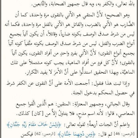
تفسير الآلوسي
جمع الأقوال
بالله تعالى، والكفر به، وبه قال جمهور الصحابة، والتَّابعين.
تفسير ابن عثيمين
تفسير ابن الجوزي
تفسير الرازي
وهو الصحيح؛ لأنَّ المتقي هو الآتي بالتقوى مرة واحدة، كما أن 
تفسير الماوردي
الضَّارب هو الآتي بالضرب، والقاتل هو الآتي بالقتل مرة واحدة، فكما أنه 
مركَّزة العبارة
ليس من شرط صدق الوصف بكونه ضارباً، وقاتلاً، أن يكون آتياً بجميع 
أخرى
تفسير الجلالين
أضواء البيان
أنواع الضرب والقتل، ليس من شرط صدق الوصف بكونه متَّقياً كونه آتياً 
منتقاة
جامع البيان للإيجي
بجميع أنواع التقوى؛ لأنَّ الآتي بفردِ واحدٍ من أفراد التقوى، يكون آتياً 
تفسير ابن القيم
نظم الدرر للبقاعي
تفسير البيضاوي
بالتقوى؛ لأنَّ كل فردٍ من أفراد الماهية، يجب كونه مشتملاً على تلك 
تفسير ابن تيمية
الماهيَّة، وبهذا التحقيق استدلُّوا على أنَّ الأمرَ لا يفيد التَّكرار.
تفسير النسفي
لغة وبلاغة
وإذا ثبت هذا فنقول: أجمعت الأمة على أنَّ التقوى عن الكفر شرط 
الوجيز للواحدي
التحرير والتنوير
عامّة
في حصول المحكم بدخول الجنة.
تفسير ابن أبي زمنين
تفسير السمعاني
المحرر الوجيز لابن
عطية
وقال الجبائي، وجمهور المعتزلةِ: المتقين: هم الَّذين اتَّقوا جميع 
تفسير مكّي
البحر المحيط لأبي
المعاصي، قالوا: لأنه اسم مدحٍ، فلا يتناولُ إلاَّ من [كان] كذلك.
آثار
محاسن التأويل
حيان
للقاسمي
واعلم أنَّ الجنات أربعةٌ؛ لقوله تعالى: 
﴿وَلِمَنْ خَافَ مَقَامَ رَبِّهِ جَنَّتَانِ﴾
موسوعة التفسير
البسيط للواحدي
المأثور
 ثم قال: 
﴿وَمِن دُونِهِمَا جَنَّتَانِ﴾
 فيكمن 
تفسير الثعالبي
[الرحمن: 46]
[الرحمن: 62]