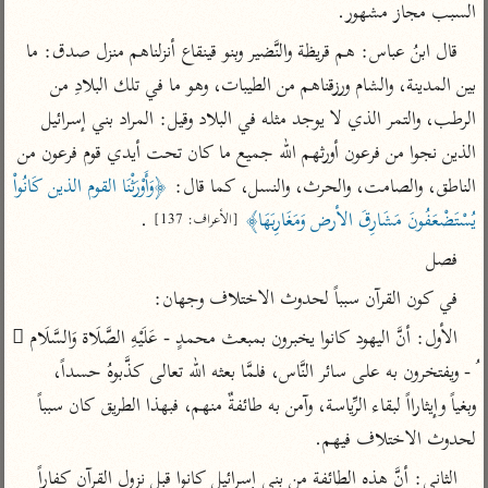
تفسير أبي السعود
السبب مجاز مشهور.
الدر المنثور
تفسير السمرقندي
الكشاف للزمخشري
قال ابنُ عباس: هم قريظة والنَّضير وبنو قينقاع أنزلناهم منزل صدق: ما 
تفسير ابن أبي حاتم
تفسير الثعلبي
بين المدينة، والشام ورزقناهم من الطيبات، وهو ما في تلك البلادِ من 
تفسير مقاتل
الرطب، والتمر الذي لا يوجد مثله في البلاد وقيل: المراد بني إسرائيل 
تفسير قتادة
الذين نجوا من فرعون أورثهم الله جميع ما كان تحت أيدي قوم فرعون من 
الناطق، والصامت، والحرث، والنسل، كما قال: 
﴿وَأَوْرَثْنَا القوم الذين كَانُواْ 
يُسْتَضْعَفُونَ مَشَارِقَ الأرض وَمَغَارِبَهَا﴾
 .
[الأعراف: 137]
فصل
اشترك لتصلك أخبار مشاريعنا
في كون القرآن سبباً لحدوث الاختلاف وجهان:
اشترك
الأول: أنَّ اليهود كانوا يخبرون بمبعث محمدٍ - عَلَيْهِ الصَّلَاة وَالسَّلَام 
ُ - ويفتخرون به على سائر النَّاس، فلمَّا بعثه الله تعالى كذَّبوهُ حسداً، 
راسلنا
•
تليجرام
•
تويتر
وبغياً وإيثارااً لبقاء الرِّياسة، وآمن به طائفةٌ منهم، فبهذا الطريق كان سبباً 
تعليمات
•
عن الباحث القرآني
لحدوث الاختلاف فيهم.
الثاني: أنَّ هذه الطائفة من بني إسرائيل كانوا قبل نزول القرآن كفاراً 
أندرويد
أيفون