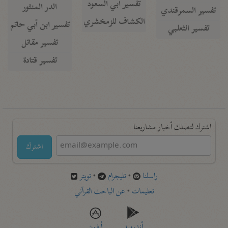
تفسير أبي السعود
الدر المنثور
تفسير السمرقندي
الكشاف للزمخشري
تفسير ابن أبي حاتم
تفسير الثعلبي
تفسير مقاتل
تفسير قتادة
اشترك لتصلك أخبار مشاريعنا
اشترك
راسلنا
•
تليجرام
•
تويتر
تعليمات
•
عن الباحث القرآني
أندرويد
أيفون