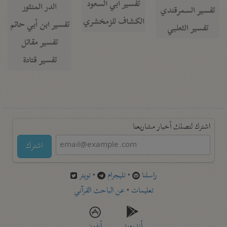
تفسير أبي السعود
الدر المنثور
تفسير السمرقندي
الكشاف للزمخشري
تفسير ابن أبي حاتم
تفسير الثعلبي
تفسير مقاتل
تفسير قتادة
اشترك لتصلك أخبار مشاريعنا
اشترك
راسلنا
•
تليجرام
•
تويتر
تعليمات
•
عن الباحث القرآني
أندرويد
أيفون