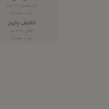
السمرقندي (٣٧٣ هـ)
نحو ٥ مجلدات
الكشف والبيان
الثعلبي (٤٢٧ هـ)
نحو ٨ مجلدات