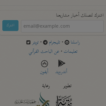
اشترك لتصلك أخبار مشاريعنا
اشترك
راسلنا
•
تليجرام
•
تويتر
تعليمات
•
عن الباحث القرآني
أندرويد
أيفون
تطوير
رعاية