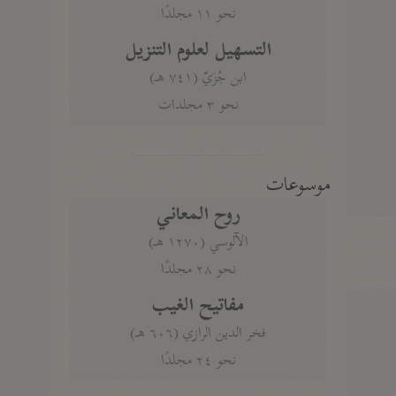
نحو ١١ مجلدًا
التسهيل لعلوم التنزيل
ابن جُزَيّ (٧٤١ هـ)
نحو ٣ مجلدات
موسوعات
روح المعاني
الآلوسي (١٢٧٠ هـ)
نحو ٢٨ مجلدًا
مفاتيح الغيب
فخر الدين الرازي (٦٠٦ هـ)
نحو ٢٤ مجلدًا