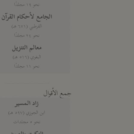
نحو ١٩ مجلدًا
الجامع لأحكام القرآن
القرطبي (٦٧١ هـ)
نحو ٢٤ مجلدًا
معالم التنزيل
البغوي (٥١٦ هـ)
نحو ١١ مجلدًا
جمع الأقوال
زاد المسير
ابن الجوزي (٥٩٧ هـ)
نحو ٥ مجلدات