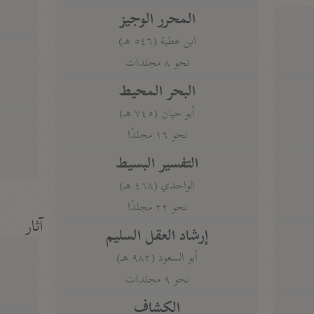
المحرر الوجيز
ابن عطية (٥٤٦ هـ)
نحو ٨ مجلدات
البحر المحيط
أبو حيان (٧٤٥ هـ)
نحو ١٦ مجلدًا
التفسير البسيط
الواحدي (٤٦٨ هـ)
نحو ٢٢ مجلدًا
آثار
إرشاد العقل السليم
أبو السعود (٩٨٢ هـ)
نحو ٩ مجلدات
الكشاف