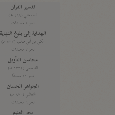
تفسير القرآن
السمعاني (٤٨٩ هـ)
نحو ٥ مجلدات
الهداية إلى بلوغ النهاية
مكي بن أبي طالب (٤٣٧ هـ)
نحو ٧ مجلدات
محاسن التأويل
القاسمي (١٣٣٢ هـ)
نحو ١١ مجلدًا
الجواهر الحسان
الثعالبي (٨٧٥ هـ)
نحو ٦ مجلدات
بحر العلوم