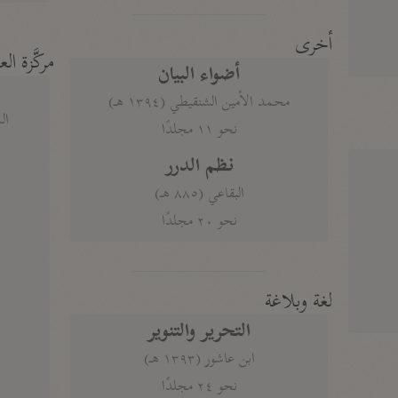
أخرى
مركَّزة الع
أضواء البيان
محمد الأمين الشنقيطي (١٣٩٤ هـ)
الم
نحو ١١ مجلدًا
نظم الدرر
البقاعي (٨٨٥ هـ)
نحو ٢٠ مجلدًا
لغة وبلاغة
التحرير والتنوير
ابن عاشور (١٣٩٣ هـ)
نحو ٢٤ مجلدًا