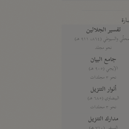
بارة
تفسير الجلالين
حلّي والسيوطي (٨٦٤، ٩١١ هـ)
نحو مجلد
جامع البيان
الإيجي (٩٠٥ هـ)
نحو ٣ مجلدات
أنوار التنزيل
البيضاوي (٦٨٥ هـ)
نحو ٣ مجلدات
مدارك التنزيل
النسفي (٧١٠ هـ)