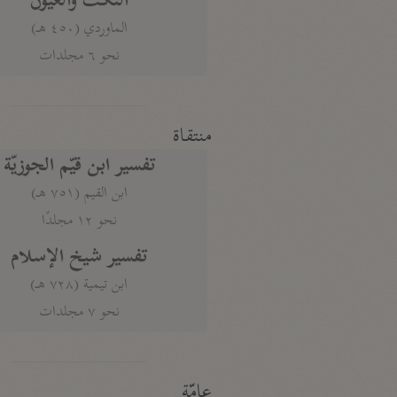
النكت والعيون
الماوردي (٤٥٠ هـ)
نحو ٦ مجلدات
منتقاة
تفسير ابن قيّم الجوزيّة
ابن القيم (٧٥١ هـ)
نحو ١٢ مجلدًا
تفسير شيخ الإسلام
ابن تيمية (٧٢٨ هـ)
نحو ٧ مجلدات
عامّة