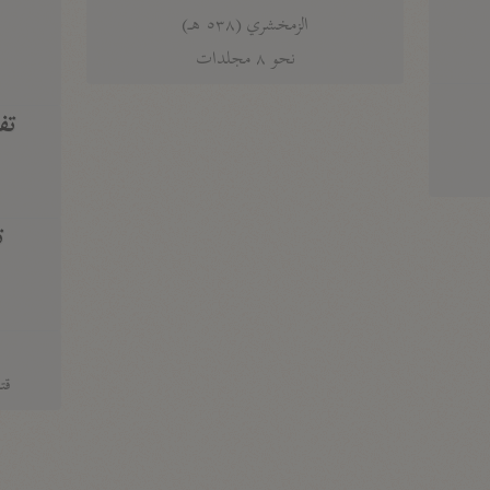
الزمخشري (٥٣٨ هـ)
ج
نحو ٨ مجلدات
تف
ت
قتا