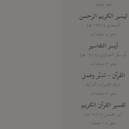
نحو مجلد
تيسير الكريم الرحمن
السعدي (١٣٧٦ هـ)
نحو ٤ مجلدات
أيسر التفاسير
أبو بكر الجزائري (١٤٣٩ هـ)
نحو ٣ مجلدات
القرآن – تدبّر وعمل
شركة الخبرات الذكية
نحو ٣ مجلدات
تفسير القرآن الكريم
ابن عثيمين (١٤٢١ هـ)
نحو ١٥ مجلدًا