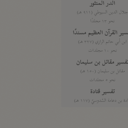
الدر المنثور
لال الدين السيوطي (٩١١ هـ)
نحو ١٣ مجلدًا
سير القرآن العظيم مسندًا
ابن أبي حاتم الرازي (٣٢٧ هـ)
نحو ١٠ مجلدات
فسير مقاتل بن سليمان
مقاتل بن سليمان (١٥٠ هـ)
نحو ٥ مجلدات
تفسير قتادة
دة بن دعامة السّدوسيّ (١١٧ هـ)