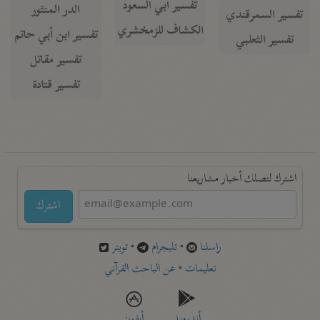
تفسير أبي السعود
الدر المنثور
تفسير السمرقندي
الكشاف للزمخشري
تفسير ابن أبي حاتم
تفسير الثعلبي
تفسير مقاتل
تفسير قتادة
اشترك لتصلك أخبار مشاريعنا
اشترك
راسلنا
•
تليجرام
•
تويتر
تعليمات
•
عن الباحث القرآني
أندرويد
أيفون