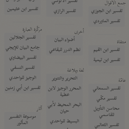
تفسير الآلوسي
جمع الأقوال
تفسير ابن عثيمين
تفسير ابن الجوزي
تفسير الرازي
تفسير الماوردي
مركَّزة العبارة
أخرى
تفسير الجلالين
أضواء البيان
منتقاة
جامع البيان للإيجي
تفسير ابن القيم
نظم الدرر للبقاعي
تفسير البيضاوي
تفسير ابن تيمية
تفسير النسفي
لغة وبلاغة
الوجيز للواحدي
التحرير والتنوير
عامّة
تفسير ابن أبي زمنين
تفسير السمعاني
المحرر الوجيز لابن
عطية
تفسير مكّي
البحر المحيط لأبي
آثار
محاسن التأويل
حيان
للقاسمي
موسوعة التفسير
البسيط للواحدي
المأثور
تفسير الثعالبي