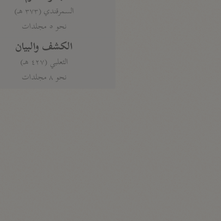
السمرقندي (٣٧٣ هـ)
نحو ٥ مجلدات
الكشف والبيان
الثعلبي (٤٢٧ هـ)
نحو ٨ مجلدات