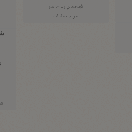
الزمخشري (٥٣٨ هـ)
ج
نحو ٨ مجلدات
تف
ت
قتا