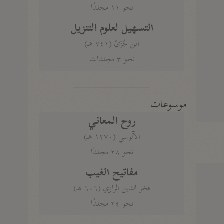
نحو ١١ مجلدًا
التسهيل لعلوم التنزيل
ابن جُزَيّ (٧٤١ هـ)
نحو ٣ مجلدات
موسوعات
روح المعاني
الآلوسي (١٢٧٠ هـ)
نحو ٢٨ مجلدًا
مفاتيح الغيب
فخر الدين الرازي (٦٠٦ هـ)
نحو ٢٤ مجلدًا