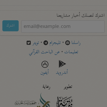
اشترك لتصلك أخبار مشاريعنا
اشترك
راسلنا
•
تليجرام
•
تويتر
تعليمات
•
عن الباحث القرآني
أندرويد
أيفون
تطوير
رعاية