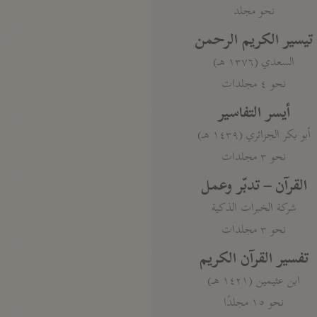
نحو مجلد
تيسير الكريم الرحمن
السعدي (١٣٧٦ هـ)
نحو ٤ مجلدات
أيسر التفاسير
أبو بكر الجزائري (١٤٣٩ هـ)
نحو ٣ مجلدات
القرآن – تدبّر وعمل
شركة الخبرات الذكية
نحو ٣ مجلدات
تفسير القرآن الكريم
ابن عثيمين (١٤٢١ هـ)
نحو ١٥ مجلدًا