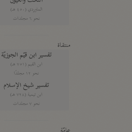
النكت والعيون
الماوردي (٤٥٠ هـ)
نحو ٦ مجلدات
منتقاة
تفسير ابن قيّم الجوزيّة
ابن القيم (٧٥١ هـ)
نحو ١٢ مجلدًا
تفسير شيخ الإسلام
ابن تيمية (٧٢٨ هـ)
نحو ٧ مجلدات
عامّة