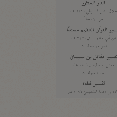
الدر المنثور
لال الدين السيوطي (٩١١ هـ)
نحو ١٣ مجلدًا
سير القرآن العظيم مسندًا
ابن أبي حاتم الرازي (٣٢٧ هـ)
نحو ١٠ مجلدات
فسير مقاتل بن سليمان
مقاتل بن سليمان (١٥٠ هـ)
نحو ٥ مجلدات
تفسير قتادة
دة بن دعامة السّدوسيّ (١١٧ هـ)