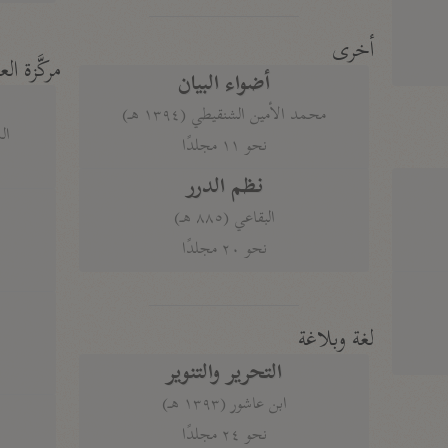
أخرى
مركَّزة الع
أضواء البيان
محمد الأمين الشنقيطي (١٣٩٤ هـ)
الم
نحو ١١ مجلدًا
نظم الدرر
البقاعي (٨٨٥ هـ)
نحو ٢٠ مجلدًا
لغة وبلاغة
التحرير والتنوير
ابن عاشور (١٣٩٣ هـ)
نحو ٢٤ مجلدًا