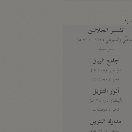
بارة
تفسير الجلالين
حلّي والسيوطي (٨٦٤، ٩١١ هـ)
نحو مجلد
جامع البيان
الإيجي (٩٠٥ هـ)
نحو ٣ مجلدات
أنوار التنزيل
البيضاوي (٦٨٥ هـ)
نحو ٣ مجلدات
مدارك التنزيل
النسفي (٧١٠ هـ)