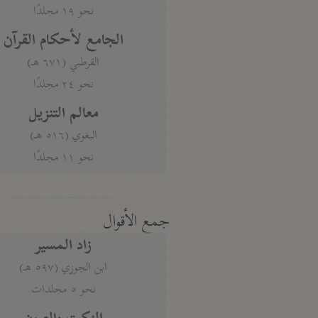
نحو ١٩ مجلدًا
الجامع لأحكام القرآن
القرطبي (٦٧١ هـ)
نحو ٢٤ مجلدًا
معالم التنزيل
البغوي (٥١٦ هـ)
نحو ١١ مجلدًا
جمع الأقوال
زاد المسير
ابن الجوزي (٥٩٧ هـ)
نحو ٥ مجلدات