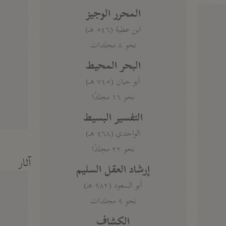
المحرر الوجيز
ابن عطية (٥٤٦ هـ)
نحو ٨ مجلدات
البحر المحيط
أبو حيان (٧٤٥ هـ)
نحو ١٦ مجلدًا
التفسير البسيط
الواحدي (٤٦٨ هـ)
نحو ٢٢ مجلدًا
آثار
إرشاد العقل السليم
أبو السعود (٩٨٢ هـ)
نحو ٩ مجلدات
الكشاف