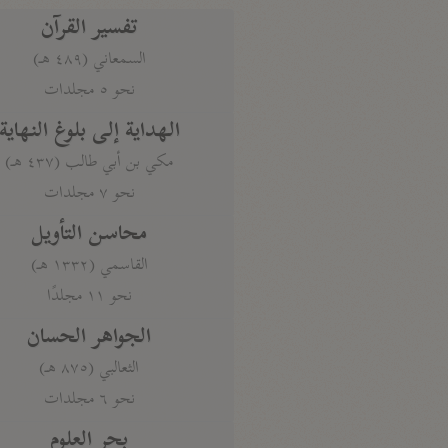
تفسير القرآن
السمعاني (٤٨٩ هـ)
نحو ٥ مجلدات
الهداية إلى بلوغ النهاية
مكي بن أبي طالب (٤٣٧ هـ)
نحو ٧ مجلدات
محاسن التأويل
القاسمي (١٣٣٢ هـ)
نحو ١١ مجلدًا
الجواهر الحسان
الثعالبي (٨٧٥ هـ)
نحو ٦ مجلدات
بحر العلوم