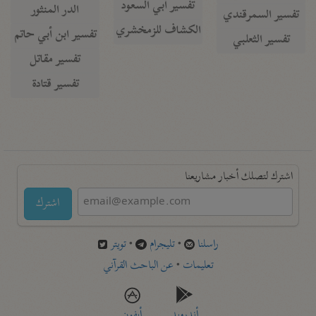
تفسير أبي السعود
الدر المنثور
تفسير السمرقندي
الكشاف للزمخشري
تفسير ابن أبي حاتم
تفسير الثعلبي
تفسير مقاتل
تفسير قتادة
اشترك لتصلك أخبار مشاريعنا
اشترك
راسلنا
•
تليجرام
•
تويتر
تعليمات
•
عن الباحث القرآني
أندرويد
أيفون