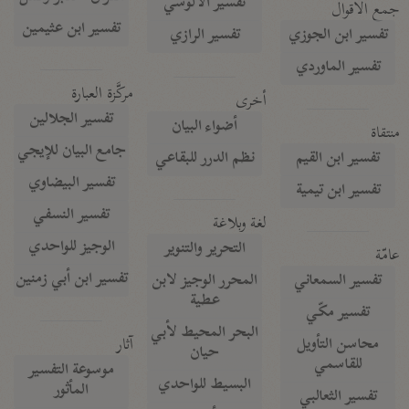
تفسير الآلوسي
جمع الأقوال
تفسير ابن عثيمين
تفسير ابن الجوزي
تفسير الرازي
تفسير الماوردي
مركَّزة العبارة
أخرى
تفسير الجلالين
أضواء البيان
منتقاة
جامع البيان للإيجي
تفسير ابن القيم
نظم الدرر للبقاعي
تفسير البيضاوي
تفسير ابن تيمية
تفسير النسفي
لغة وبلاغة
الوجيز للواحدي
التحرير والتنوير
عامّة
تفسير ابن أبي زمنين
تفسير السمعاني
المحرر الوجيز لابن
عطية
تفسير مكّي
البحر المحيط لأبي
آثار
محاسن التأويل
حيان
للقاسمي
موسوعة التفسير
البسيط للواحدي
المأثور
تفسير الثعالبي