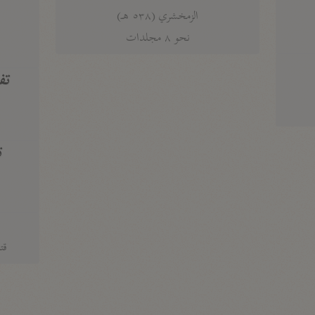
الزمخشري (٥٣٨ هـ)
ج
نحو ٨ مجلدات
تف
ت
قتا