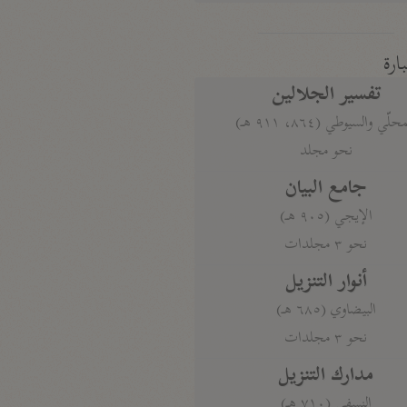
بارة
تفسير الجلالين
حلّي والسيوطي (٨٦٤، ٩١١ هـ)
نحو مجلد
جامع البيان
الإيجي (٩٠٥ هـ)
نحو ٣ مجلدات
أنوار التنزيل
البيضاوي (٦٨٥ هـ)
نحو ٣ مجلدات
مدارك التنزيل
النسفي (٧١٠ هـ)