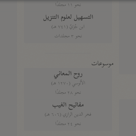
نحو ١١ مجلدًا
التسهيل لعلوم التنزيل
ابن جُزَيّ (٧٤١ هـ)
نحو ٣ مجلدات
موسوعات
روح المعاني
الآلوسي (١٢٧٠ هـ)
نحو ٢٨ مجلدًا
مفاتيح الغيب
فخر الدين الرازي (٦٠٦ هـ)
نحو ٢٤ مجلدًا