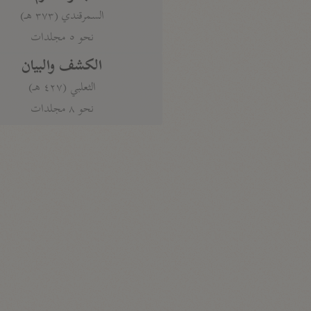
السمرقندي (٣٧٣ هـ)
نحو ٥ مجلدات
الكشف والبيان
الثعلبي (٤٢٧ هـ)
نحو ٨ مجلدات