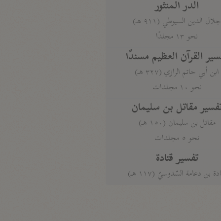
الدر المنثور
لال الدين السيوطي (٩١١ هـ)
نحو ١٣ مجلدًا
سير القرآن العظيم مسندًا
ابن أبي حاتم الرازي (٣٢٧ هـ)
نحو ١٠ مجلدات
فسير مقاتل بن سليمان
مقاتل بن سليمان (١٥٠ هـ)
نحو ٥ مجلدات
تفسير قتادة
دة بن دعامة السّدوسيّ (١١٧ هـ)