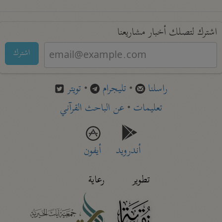
اشترك لتصلك أخبار مشاريعنا
اشترك
راسلنا
•
تليجرام
•
تويتر
تعليمات
•
عن الباحث القرآني
أندرويد
أيفون
تطوير
رعاية