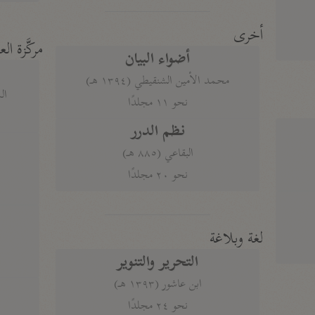
أخرى
مركَّزة الع
أضواء البيان
محمد الأمين الشنقيطي (١٣٩٤ هـ)
الم
نحو ١١ مجلدًا
نظم الدرر
البقاعي (٨٨٥ هـ)
نحو ٢٠ مجلدًا
لغة وبلاغة
التحرير والتنوير
ابن عاشور (١٣٩٣ هـ)
نحو ٢٤ مجلدًا