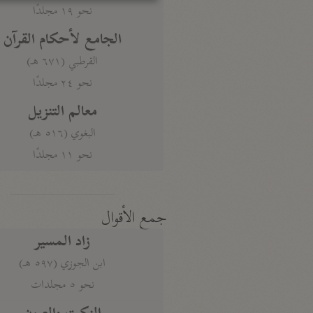
نحو ١٩ مجلدًا
الجامع لأحكام القرآن
القرطبي (٦٧١ هـ)
نحو ٢٤ مجلدًا
معالم التنزيل
البغوي (٥١٦ هـ)
نحو ١١ مجلدًا
جمع الأقوال
زاد المسير
ابن الجوزي (٥٩٧ هـ)
نحو ٥ مجلدات