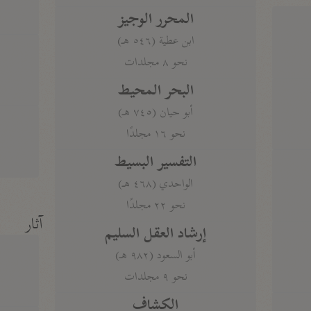
المحرر الوجيز
ابن عطية (٥٤٦ هـ)
نحو ٨ مجلدات
البحر المحيط
أبو حيان (٧٤٥ هـ)
نحو ١٦ مجلدًا
التفسير البسيط
الواحدي (٤٦٨ هـ)
نحو ٢٢ مجلدًا
آثار
إرشاد العقل السليم
أبو السعود (٩٨٢ هـ)
نحو ٩ مجلدات
الكشاف