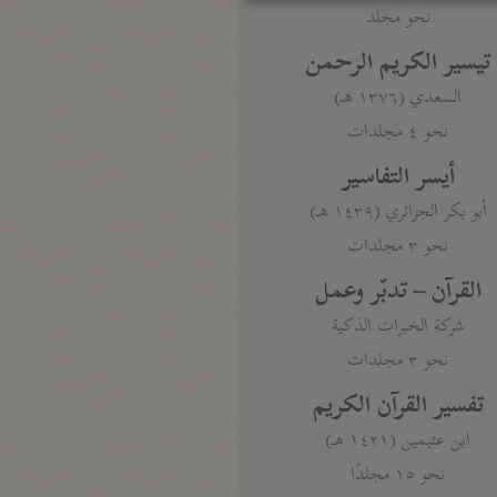
نحو مجلد
تيسير الكريم الرحمن
السعدي (١٣٧٦ هـ)
نحو ٤ مجلدات
أيسر التفاسير
أبو بكر الجزائري (١٤٣٩ هـ)
نحو ٣ مجلدات
القرآن – تدبّر وعمل
شركة الخبرات الذكية
نحو ٣ مجلدات
تفسير القرآن الكريم
ابن عثيمين (١٤٢١ هـ)
نحو ١٥ مجلدًا