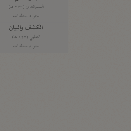
السمرقندي (٣٧٣ هـ)
نحو ٥ مجلدات
الكشف والبيان
الثعلبي (٤٢٧ هـ)
نحو ٨ مجلدات