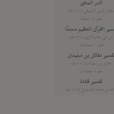
الدر المنثور
لال الدين السيوطي (٩١١ هـ)
نحو ١٣ مجلدًا
سير القرآن العظيم مسندًا
ابن أبي حاتم الرازي (٣٢٧ هـ)
نحو ١٠ مجلدات
فسير مقاتل بن سليمان
مقاتل بن سليمان (١٥٠ هـ)
نحو ٥ مجلدات
تفسير قتادة
دة بن دعامة السّدوسيّ (١١٧ هـ)