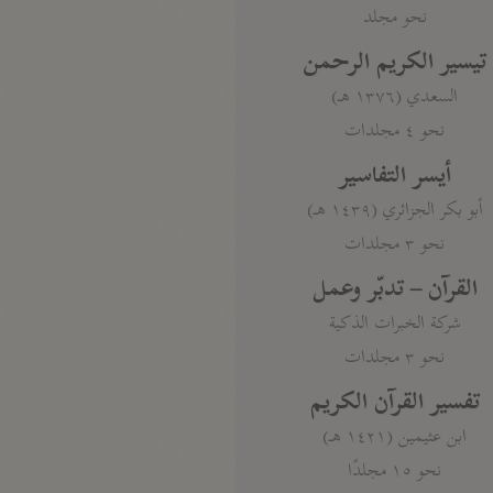
نحو مجلد
تيسير الكريم الرحمن
السعدي (١٣٧٦ هـ)
نحو ٤ مجلدات
أيسر التفاسير
أبو بكر الجزائري (١٤٣٩ هـ)
نحو ٣ مجلدات
القرآن – تدبّر وعمل
شركة الخبرات الذكية
نحو ٣ مجلدات
تفسير القرآن الكريم
ابن عثيمين (١٤٢١ هـ)
نحو ١٥ مجلدًا