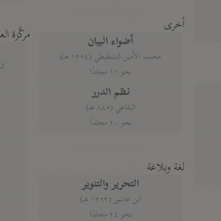
أخرى
مركَّزة الع
أضواء البيان
محمد الأمين الشنقيطي (١٣٩٤ هـ)
الم
نحو ١١ مجلدًا
نظم الدرر
البقاعي (٨٨٥ هـ)
نحو ٢٠ مجلدًا
لغة وبلاغة
التحرير والتنوير
ابن عاشور (١٣٩٣ هـ)
نحو ٢٤ مجلدًا