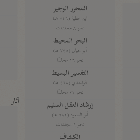
المحرر الوجيز
ابن عطية (٥٤٦ هـ)
نحو ٨ مجلدات
البحر المحيط
أبو حيان (٧٤٥ هـ)
نحو ١٦ مجلدًا
التفسير البسيط
الواحدي (٤٦٨ هـ)
نحو ٢٢ مجلدًا
آثار
إرشاد العقل السليم
أبو السعود (٩٨٢ هـ)
نحو ٩ مجلدات
الكشاف