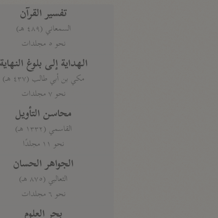
تفسير القرآن
السمعاني (٤٨٩ هـ)
نحو ٥ مجلدات
الهداية إلى بلوغ النهاية
مكي بن أبي طالب (٤٣٧ هـ)
نحو ٧ مجلدات
محاسن التأويل
القاسمي (١٣٣٢ هـ)
نحو ١١ مجلدًا
الجواهر الحسان
الثعالبي (٨٧٥ هـ)
نحو ٦ مجلدات
بحر العلوم