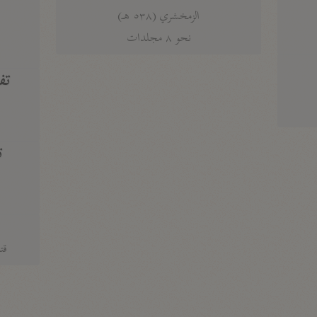
الزمخشري (٥٣٨ هـ)
ج
نحو ٨ مجلدات
تف
ت
قتا