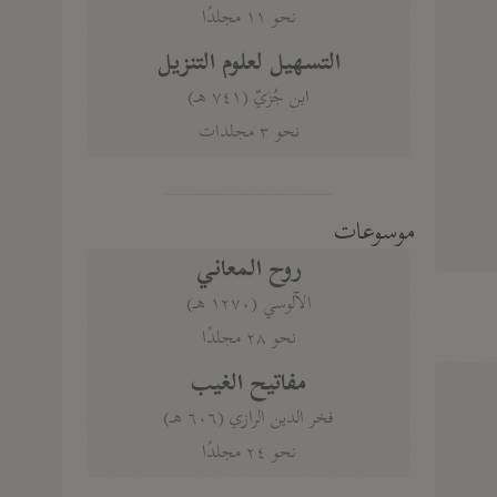
نحو ١١ مجلدًا
التسهيل لعلوم التنزيل
ابن جُزَيّ (٧٤١ هـ)
نحو ٣ مجلدات
موسوعات
روح المعاني
الآلوسي (١٢٧٠ هـ)
نحو ٢٨ مجلدًا
مفاتيح الغيب
فخر الدين الرازي (٦٠٦ هـ)
نحو ٢٤ مجلدًا