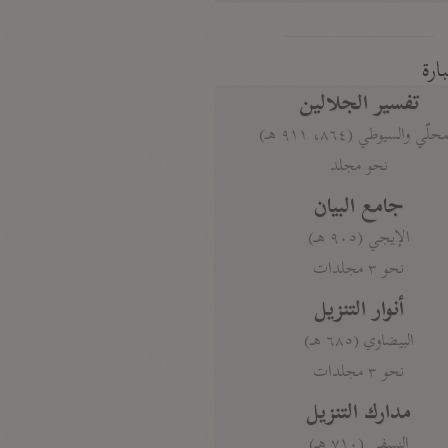
بارة
تفسير الجلالين
حلّي والسيوطي (٨٦٤، ٩١١ هـ)
نحو مجلد
جامع البيان
الإيجي (٩٠٥ هـ)
نحو ٣ مجلدات
أنوار التنزيل
البيضاوي (٦٨٥ هـ)
نحو ٣ مجلدات
مدارك التنزيل
النسفي (٧١٠ هـ)