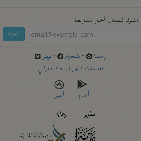
اشترك لتصلك أخبار مشاريعنا
اشترك
راسلنا
•
تليجرام
•
تويتر
تعليمات
•
عن الباحث القرآني
أندرويد
أيفون
تطوير
رعاية