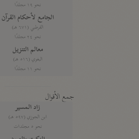
نحو ١٩ مجلدًا
الجامع لأحكام القرآن
القرطبي (٦٧١ هـ)
نحو ٢٤ مجلدًا
معالم التنزيل
البغوي (٥١٦ هـ)
نحو ١١ مجلدًا
جمع الأقوال
زاد المسير
ابن الجوزي (٥٩٧ هـ)
نحو ٥ مجلدات