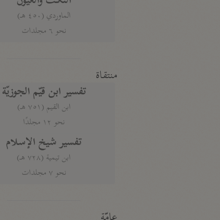
النكت والعيون
الماوردي (٤٥٠ هـ)
نحو ٦ مجلدات
منتقاة
تفسير ابن قيّم الجوزيّة
ابن القيم (٧٥١ هـ)
نحو ١٢ مجلدًا
تفسير شيخ الإسلام
ابن تيمية (٧٢٨ هـ)
نحو ٧ مجلدات
عامّة