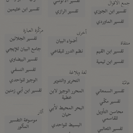
تفسير الآلوسي
جمع الأقوال
تفسير ابن عثيمين
تفسير ابن الجوزي
تفسير الرازي
تفسير الماوردي
مركَّزة العبارة
أخرى
تفسير الجلالين
أضواء البيان
منتقاة
جامع البيان للإيجي
تفسير ابن القيم
نظم الدرر للبقاعي
تفسير البيضاوي
تفسير ابن تيمية
تفسير النسفي
لغة وبلاغة
الوجيز للواحدي
التحرير والتنوير
عامّة
تفسير ابن أبي زمنين
تفسير السمعاني
المحرر الوجيز لابن
عطية
تفسير مكّي
البحر المحيط لأبي
آثار
محاسن التأويل
حيان
للقاسمي
موسوعة التفسير
البسيط للواحدي
المأثور
تفسير الثعالبي