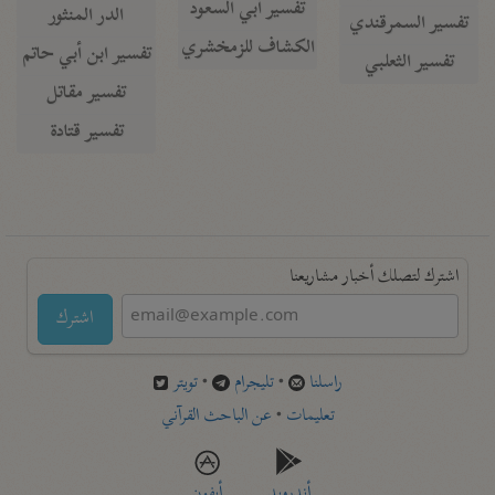
تفسير أبي السعود
الدر المنثور
تفسير السمرقندي
الكشاف للزمخشري
تفسير ابن أبي حاتم
تفسير الثعلبي
تفسير مقاتل
تفسير قتادة
اشترك لتصلك أخبار مشاريعنا
اشترك
راسلنا
•
تليجرام
•
تويتر
تعليمات
•
عن الباحث القرآني
أندرويد
أيفون