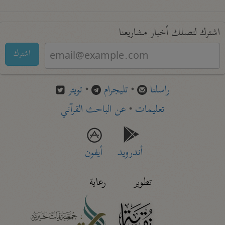
اشترك لتصلك أخبار مشاريعنا
اشترك
راسلنا
•
تليجرام
•
تويتر
تعليمات
•
عن الباحث القرآني
أندرويد
أيفون
تطوير
رعاية