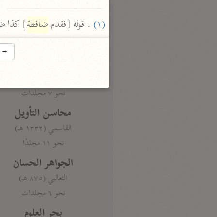
تفسير القرآن
(١)
 . قوله [فقدم 
ضافطة
] كذا ضب
السمعاني (٤٨٩ هـ)
نحو ٥ مجلدات
→
الهداية إلى بلوغ النهاية
مكي بن أبي طالب (٤٣٧ هـ)
نحو ٧ مجلدات
محاسن التأويل
القاسمي (١٣٣٢ هـ)
نحو ١١ مجلدًا
الجواهر الحسان
الثعالبي (٨٧٥ هـ)
نحو ٦ مجلدات
بحر العلوم