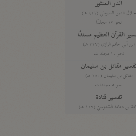
الدر المنثور
لال الدين السيوطي (٩١١ هـ)
نحو ١٣ مجلدًا
سير القرآن العظيم مسندًا
ابن أبي حاتم الرازي (٣٢٧ هـ)
نحو ١٠ مجلدات
فسير مقاتل بن سليمان
مقاتل بن سليمان (١٥٠ هـ)
نحو ٥ مجلدات
تفسير قتادة
دة بن دعامة السّدوسيّ (١١٧ هـ)