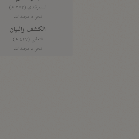
السمرقندي (٣٧٣ هـ)
نحو ٥ مجلدات
الكشف والبيان
الثعلبي (٤٢٧ هـ)
نحو ٨ مجلدات