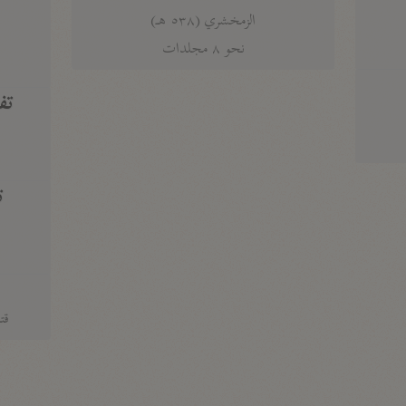
الزمخشري (٥٣٨ هـ)
ج
نحو ٨ مجلدات
تف
ت
قتا