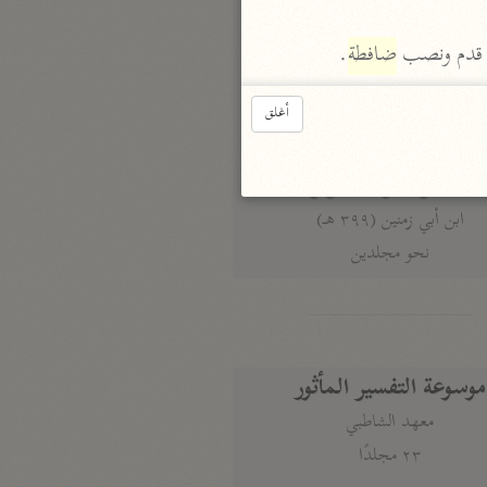
نحو ٣ مجلدات
ل قدم ونصب 
ضافطة
.
الوجيز
الواحدي (٤٦٨ هـ)
أغلق
نحو مجلد
تفسير القرآن العزيز
ابن أبي زمنين (٣٩٩ هـ)
نحو مجلدين
موسوعة التفسير المأثور
معهد الشاطبي
٢٣ مجلدًا