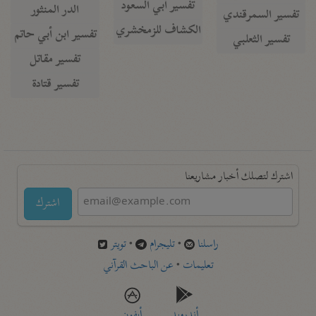
تفسير أبي السعود
الدر المنثور
تفسير السمرقندي
الكشاف للزمخشري
تفسير ابن أبي حاتم
تفسير الثعلبي
تفسير مقاتل
تفسير قتادة
اشترك لتصلك أخبار مشاريعنا
اشترك
راسلنا
•
تليجرام
•
تويتر
تعليمات
•
عن الباحث القرآني
أندرويد
أيفون