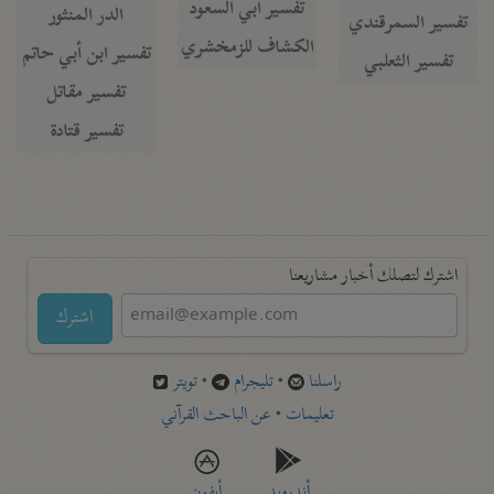
تفسير أبي السعود
الدر المنثور
تفسير السمرقندي
الكشاف للزمخشري
تفسير ابن أبي حاتم
تفسير الثعلبي
تفسير مقاتل
تفسير قتادة
اشترك لتصلك أخبار مشاريعنا
اشترك
راسلنا
•
تليجرام
•
تويتر
تعليمات
•
عن الباحث القرآني
أندرويد
أيفون