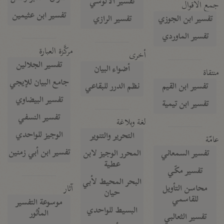
تفسير الآلوسي
جمع الأقوال
تفسير ابن عثيمين
تفسير ابن الجوزي
تفسير الرازي
تفسير الماوردي
مركَّزة العبارة
أخرى
تفسير الجلالين
أضواء البيان
منتقاة
جامع البيان للإيجي
تفسير ابن القيم
نظم الدرر للبقاعي
تفسير البيضاوي
تفسير ابن تيمية
تفسير النسفي
لغة وبلاغة
الوجيز للواحدي
التحرير والتنوير
عامّة
تفسير ابن أبي زمنين
تفسير السمعاني
المحرر الوجيز لابن
عطية
تفسير مكّي
البحر المحيط لأبي
آثار
محاسن التأويل
حيان
للقاسمي
موسوعة التفسير
البسيط للواحدي
المأثور
تفسير الثعالبي