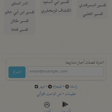
تفسير أبي السعود
الدر المنثور
تفسير السمرقندي
الكشاف للزمخشري
تفسير ابن أبي حاتم
تفسير الثعلبي
تفسير مقاتل
تفسير قتادة
اشترك لتصلك أخبار مشاريعنا
اشترك
راسلنا
•
تليجرام
•
تويتر
تعليمات
•
عن الباحث القرآني
أندرويد
أيفون