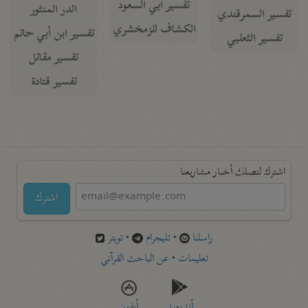
تفسير أبي السعود
الدر المنثور
تفسير السمرقندي
الكشاف للزمخشري
تفسير ابن أبي حاتم
تفسير الثعلبي
تفسير مقاتل
تفسير قتادة
اشترك لتصلك أخبار مشاريعنا
اشترك
راسلنا
•
تليجرام
•
تويتر
تعليمات
•
عن الباحث القرآني
أندرويد
أيفون