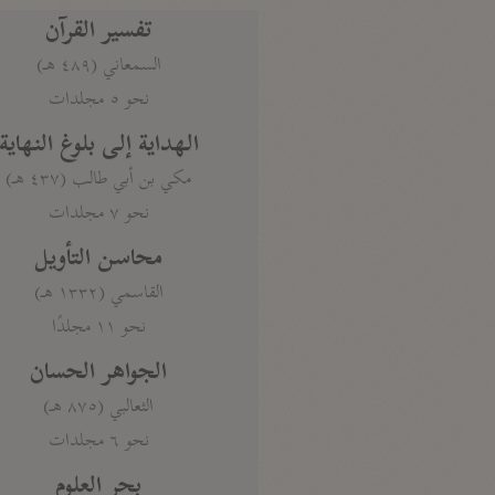
تفسير القرآن
السمعاني (٤٨٩ هـ)
نحو ٥ مجلدات
الهداية إلى بلوغ النهاية
مكي بن أبي طالب (٤٣٧ هـ)
نحو ٧ مجلدات
محاسن التأويل
القاسمي (١٣٣٢ هـ)
نحو ١١ مجلدًا
الجواهر الحسان
الثعالبي (٨٧٥ هـ)
نحو ٦ مجلدات
بحر العلوم