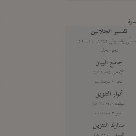
بارة
تفسير الجلالين
حلّي والسيوطي (٨٦٤، ٩١١ هـ)
نحو مجلد
جامع البيان
الإيجي (٩٠٥ هـ)
نحو ٣ مجلدات
أنوار التنزيل
البيضاوي (٦٨٥ هـ)
نحو ٣ مجلدات
مدارك التنزيل
النسفي (٧١٠ هـ)