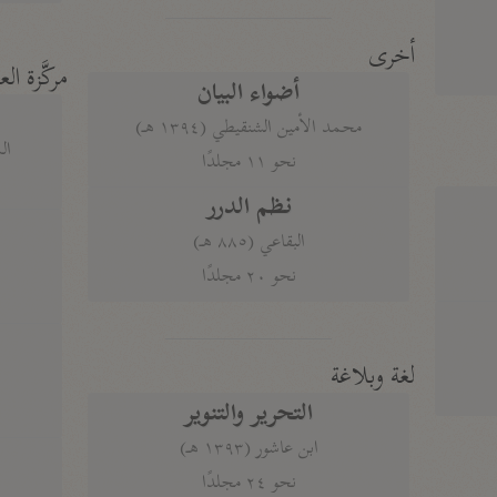
أخرى
مركَّزة الع
أضواء البيان
محمد الأمين الشنقيطي (١٣٩٤ هـ)
الم
نحو ١١ مجلدًا
نظم الدرر
البقاعي (٨٨٥ هـ)
نحو ٢٠ مجلدًا
لغة وبلاغة
التحرير والتنوير
ابن عاشور (١٣٩٣ هـ)
نحو ٢٤ مجلدًا