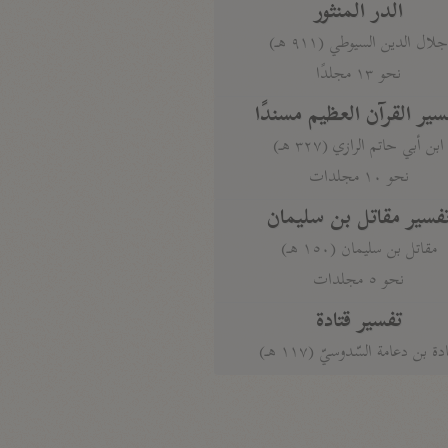
الدر المنثور
لال الدين السيوطي (٩١١ هـ)
نحو ١٣ مجلدًا
سير القرآن العظيم مسندًا
ابن أبي حاتم الرازي (٣٢٧ هـ)
نحو ١٠ مجلدات
فسير مقاتل بن سليمان
مقاتل بن سليمان (١٥٠ هـ)
نحو ٥ مجلدات
تفسير قتادة
دة بن دعامة السّدوسيّ (١١٧ هـ)