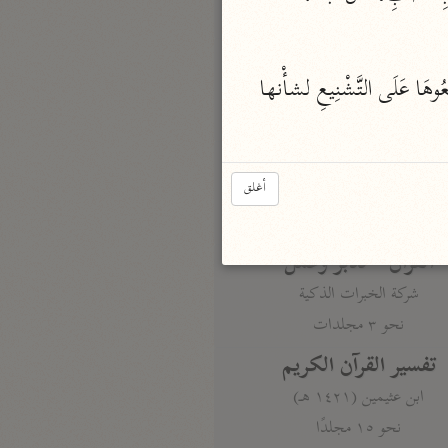
نحو مجلد
تيسير الكريم الرحمن
 المَنِيّة أَي لمَعانَها، جَمَعُوهَا عَلَى التَّشْنِيعِ لشأْنها 
السعدي (١٣٧٦ هـ)
نحو ٤ مجلدات
أيسر التفاسير
أغلق
أبو بكر الجزائري (١٤٣٩ هـ)
نحو ٣ مجلدات
القرآن – تدبّر وعمل
شركة الخبرات الذكية
نحو ٣ مجلدات
تفسير القرآن الكريم
ابن عثيمين (١٤٢١ هـ)
نحو ١٥ مجلدًا