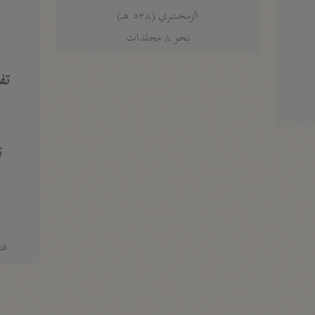
الزمخشري (٥٣٨ هـ)
ج
نحو ٨ مجلدات
تف
ت
قتا