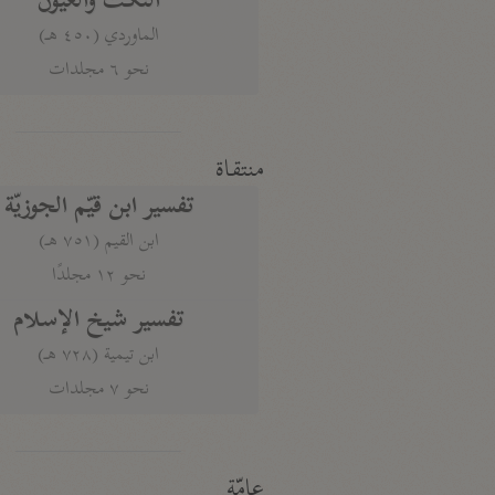
النكت والعيون
الماوردي (٤٥٠ هـ)
نحو ٦ مجلدات
منتقاة
تفسير ابن قيّم الجوزيّة
ابن القيم (٧٥١ هـ)
نحو ١٢ مجلدًا
تفسير شيخ الإسلام
ابن تيمية (٧٢٨ هـ)
نحو ٧ مجلدات
عامّة