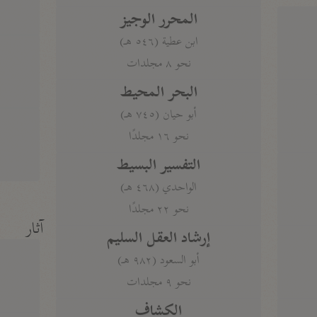
المحرر الوجيز
ابن عطية (٥٤٦ هـ)
نحو ٨ مجلدات
البحر المحيط
أبو حيان (٧٤٥ هـ)
نحو ١٦ مجلدًا
التفسير البسيط
الواحدي (٤٦٨ هـ)
نحو ٢٢ مجلدًا
آثار
إرشاد العقل السليم
أبو السعود (٩٨٢ هـ)
نحو ٩ مجلدات
الكشاف