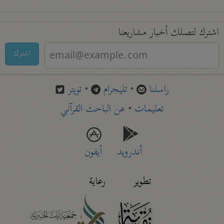
اشترك لتصلك أخبار مشاريعنا
اشترك
راسلنا
•
تليجرام
•
تويتر
تعليمات
•
عن الباحث القرآني
أندرويد
أيفون
تطوير
رعاية