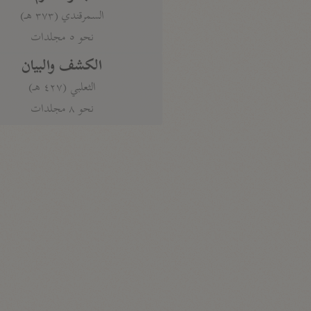
السمرقندي (٣٧٣ هـ)
نحو ٥ مجلدات
الكشف والبيان
الثعلبي (٤٢٧ هـ)
نحو ٨ مجلدات