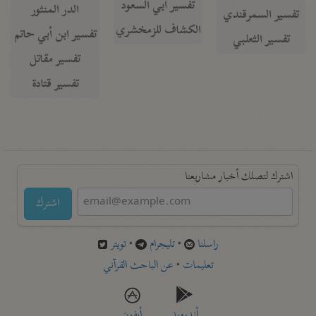
تفسير أبي السعود
الدر المنثور
تفسير السمرقندي
الكشاف للزمخشري
تفسير ابن أبي حاتم
تفسير الثعلبي
تفسير مقاتل
تفسير قتادة
اشترك لتصلك أخبار مشاريعنا
اشترك
راسلنا
•
تليجرام
•
تويتر
تعليمات
•
عن الباحث القرآني
أندرويد
أيفون