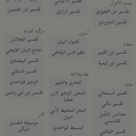
تفسير الآلوسي
جمع الأقوال
تفسير ابن عثيمين
تفسير ابن الجوزي
تفسير الرازي
تفسير الماوردي
مركَّزة العبارة
أخرى
تفسير الجلالين
أضواء البيان
منتقاة
جامع البيان للإيجي
تفسير ابن القيم
نظم الدرر للبقاعي
تفسير البيضاوي
تفسير ابن تيمية
تفسير النسفي
لغة وبلاغة
الوجيز للواحدي
التحرير والتنوير
عامّة
تفسير ابن أبي زمنين
تفسير السمعاني
المحرر الوجيز لابن
عطية
تفسير مكّي
البحر المحيط لأبي
آثار
محاسن التأويل
حيان
للقاسمي
موسوعة التفسير
البسيط للواحدي
المأثور
تفسير الثعالبي