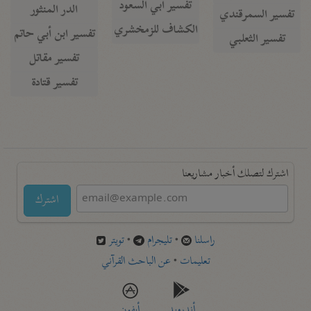
تفسير أبي السعود
الدر المنثور
تفسير السمرقندي
الكشاف للزمخشري
تفسير ابن أبي حاتم
تفسير الثعلبي
تفسير مقاتل
تفسير قتادة
اشترك لتصلك أخبار مشاريعنا
اشترك
راسلنا
•
تليجرام
•
تويتر
تعليمات
•
عن الباحث القرآني
أندرويد
أيفون