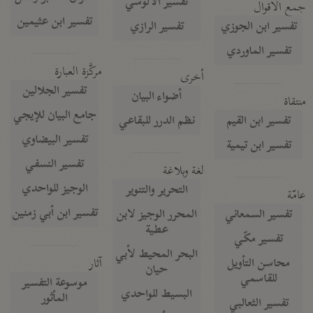
تفسير الآلوسي
جمع الأقوال
تفسير ابن عثيمين
تفسير ابن الجوزي
تفسير الرازي
تفسير الماوردي
مركَّزة العبارة
أخرى
تفسير الجلالين
أضواء البيان
منتقاة
جامع البيان للإيجي
تفسير ابن القيم
نظم الدرر للبقاعي
تفسير البيضاوي
تفسير ابن تيمية
تفسير النسفي
لغة وبلاغة
الوجيز للواحدي
التحرير والتنوير
عامّة
تفسير ابن أبي زمنين
تفسير السمعاني
المحرر الوجيز لابن
عطية
تفسير مكّي
البحر المحيط لأبي
آثار
محاسن التأويل
حيان
للقاسمي
موسوعة التفسير
البسيط للواحدي
المأثور
تفسير الثعالبي