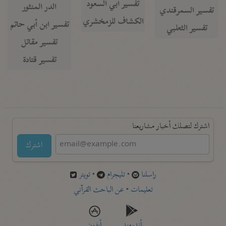
تفسير أبي السعود
الدر المنثور
تفسير السمرقندي
الكشاف للزمخشري
تفسير ابن أبي حاتم
تفسير الثعلبي
تفسير مقاتل
تفسير قتادة
اشترك لتصلك أخبار مشاريعنا
اشترك
راسلنا
•
تليجرام
•
تويتر
تعليمات
•
عن الباحث القرآني
أندرويد
أيفون