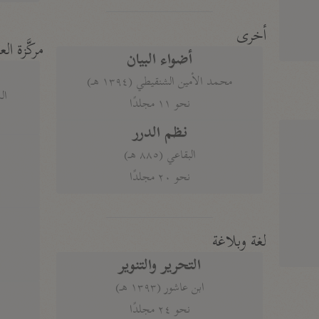
أخرى
مركَّزة الع
أضواء البيان
محمد الأمين الشنقيطي (١٣٩٤ هـ)
الم
نحو ١١ مجلدًا
نظم الدرر
البقاعي (٨٨٥ هـ)
نحو ٢٠ مجلدًا
لغة وبلاغة
التحرير والتنوير
ابن عاشور (١٣٩٣ هـ)
نحو ٢٤ مجلدًا