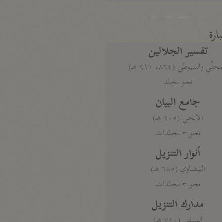
بارة
تفسير الجلالين
حلّي والسيوطي (٨٦٤، ٩١١ هـ)
نحو مجلد
جامع البيان
الإيجي (٩٠٥ هـ)
نحو ٣ مجلدات
أنوار التنزيل
البيضاوي (٦٨٥ هـ)
نحو ٣ مجلدات
مدارك التنزيل
النسفي (٧١٠ هـ)