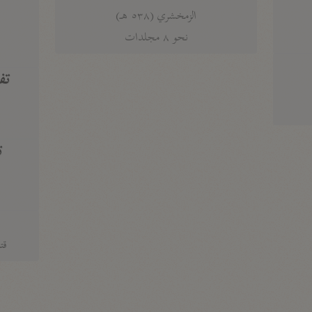
الزمخشري (٥٣٨ هـ)
ج
نحو ٨ مجلدات
تف
ت
قتا