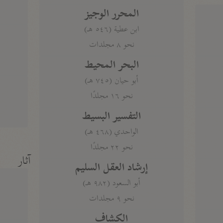
المحرر الوجيز
ابن عطية (٥٤٦ هـ)
نحو ٨ مجلدات
البحر المحيط
أبو حيان (٧٤٥ هـ)
نحو ١٦ مجلدًا
التفسير البسيط
الواحدي (٤٦٨ هـ)
نحو ٢٢ مجلدًا
آثار
إرشاد العقل السليم
أبو السعود (٩٨٢ هـ)
نحو ٩ مجلدات
الكشاف