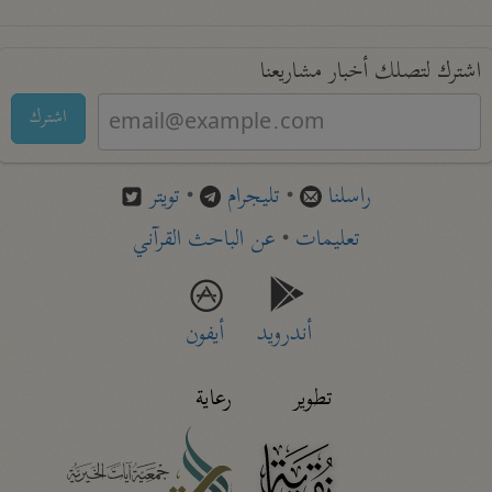
اشترك لتصلك أخبار مشاريعنا
اشترك
راسلنا
•
تليجرام
•
تويتر
تعليمات
•
عن الباحث القرآني
أندرويد
أيفون
تطوير
رعاية