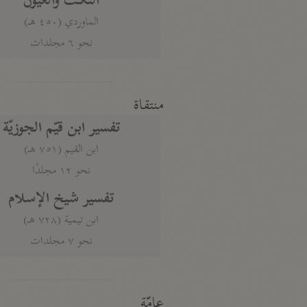
النكت والعيون
الماوردي (٤٥٠ هـ)
نحو ٦ مجلدات
منتقاة
تفسير ابن قيّم الجوزيّة
ابن القيم (٧٥١ هـ)
نحو ١٢ مجلدًا
تفسير شيخ الإسلام
ابن تيمية (٧٢٨ هـ)
نحو ٧ مجلدات
عامّة