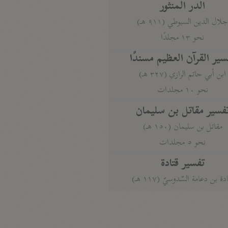
الدر المنثور
لال الدين السيوطي (٩١١ هـ)
نحو ١٣ مجلدًا
سير القرآن العظيم مسندًا
ابن أبي حاتم الرازي (٣٢٧ هـ)
نحو ١٠ مجلدات
فسير مقاتل بن سليمان
مقاتل بن سليمان (١٥٠ هـ)
نحو ٥ مجلدات
تفسير قتادة
دة بن دعامة السّدوسيّ (١١٧ هـ)