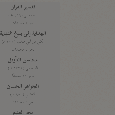
تفسير القرآن
السمعاني (٤٨٩ هـ)
نحو ٥ مجلدات
الهداية إلى بلوغ النهاية
مكي بن أبي طالب (٤٣٧ هـ)
نحو ٧ مجلدات
محاسن التأويل
القاسمي (١٣٣٢ هـ)
نحو ١١ مجلدًا
الجواهر الحسان
الثعالبي (٨٧٥ هـ)
نحو ٦ مجلدات
بحر العلوم