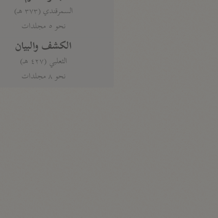
السمرقندي (٣٧٣ هـ)
نحو ٥ مجلدات
الكشف والبيان
الثعلبي (٤٢٧ هـ)
نحو ٨ مجلدات