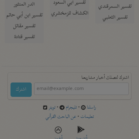
تفسير أبي السعود
الدر المنثور
تفسير السمرقندي
الكشاف للزمخشري
تفسير ابن أبي حاتم
تفسير الثعلبي
تفسير مقاتل
تفسير قتادة
اشترك لتصلك أخبار مشاريعنا
اشترك
راسلنا
•
تليجرام
•
تويتر
تعليمات
•
عن الباحث القرآني
أندرويد
أيفون