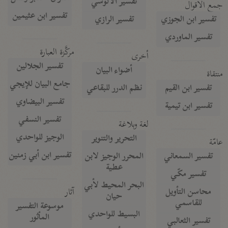
تفسير الآلوسي
جمع الأقوال
تفسير ابن عثيمين
تفسير ابن الجوزي
تفسير الرازي
تفسير الماوردي
مركَّزة العبارة
أخرى
تفسير الجلالين
أضواء البيان
منتقاة
جامع البيان للإيجي
تفسير ابن القيم
نظم الدرر للبقاعي
تفسير البيضاوي
تفسير ابن تيمية
تفسير النسفي
لغة وبلاغة
الوجيز للواحدي
التحرير والتنوير
عامّة
تفسير ابن أبي زمنين
تفسير السمعاني
المحرر الوجيز لابن
عطية
تفسير مكّي
البحر المحيط لأبي
آثار
محاسن التأويل
حيان
للقاسمي
موسوعة التفسير
البسيط للواحدي
المأثور
تفسير الثعالبي