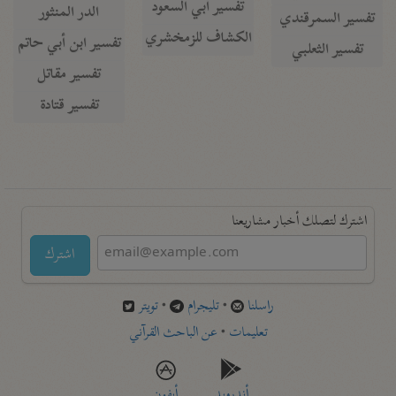
تفسير أبي السعود
الدر المنثور
تفسير السمرقندي
الكشاف للزمخشري
تفسير ابن أبي حاتم
تفسير الثعلبي
تفسير مقاتل
تفسير قتادة
اشترك لتصلك أخبار مشاريعنا
اشترك
راسلنا
•
تليجرام
•
تويتر
تعليمات
•
عن الباحث القرآني
أندرويد
أيفون