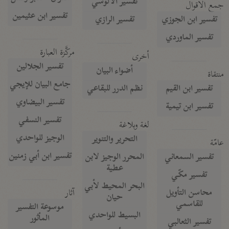
تفسير الآلوسي
جمع الأقوال
تفسير ابن عثيمين
تفسير ابن الجوزي
تفسير الرازي
تفسير الماوردي
مركَّزة العبارة
أخرى
تفسير الجلالين
أضواء البيان
منتقاة
جامع البيان للإيجي
تفسير ابن القيم
نظم الدرر للبقاعي
تفسير البيضاوي
تفسير ابن تيمية
تفسير النسفي
لغة وبلاغة
الوجيز للواحدي
التحرير والتنوير
عامّة
تفسير ابن أبي زمنين
تفسير السمعاني
المحرر الوجيز لابن
عطية
تفسير مكّي
البحر المحيط لأبي
آثار
محاسن التأويل
حيان
للقاسمي
موسوعة التفسير
البسيط للواحدي
المأثور
تفسير الثعالبي