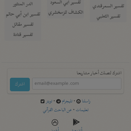
تفسير أبي السعود
الدر المنثور
تفسير السمرقندي
الكشاف للزمخشري
تفسير ابن أبي حاتم
تفسير الثعلبي
تفسير مقاتل
تفسير قتادة
اشترك لتصلك أخبار مشاريعنا
اشترك
راسلنا
•
تليجرام
•
تويتر
تعليمات
•
عن الباحث القرآني
أندرويد
أيفون