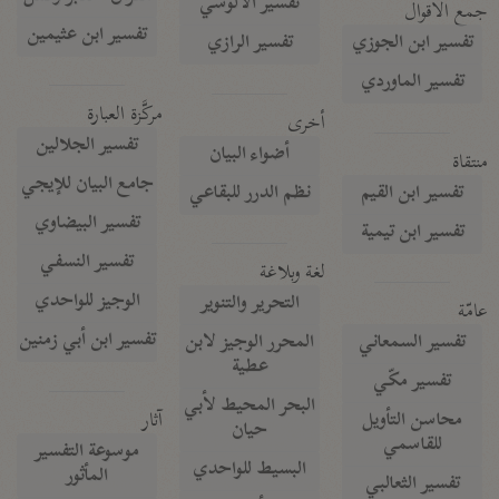
تفسير الآلوسي
جمع الأقوال
تفسير ابن عثيمين
تفسير ابن الجوزي
تفسير الرازي
تفسير الماوردي
مركَّزة العبارة
أخرى
تفسير الجلالين
أضواء البيان
منتقاة
جامع البيان للإيجي
تفسير ابن القيم
نظم الدرر للبقاعي
تفسير البيضاوي
تفسير ابن تيمية
تفسير النسفي
لغة وبلاغة
الوجيز للواحدي
التحرير والتنوير
عامّة
تفسير ابن أبي زمنين
تفسير السمعاني
المحرر الوجيز لابن
عطية
تفسير مكّي
البحر المحيط لأبي
آثار
محاسن التأويل
حيان
للقاسمي
موسوعة التفسير
البسيط للواحدي
المأثور
تفسير الثعالبي