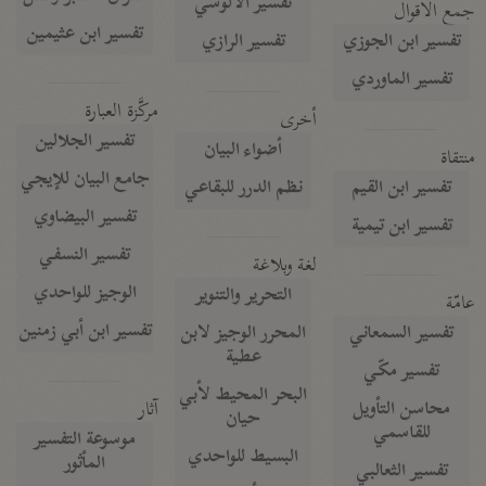
تفسير الآلوسي
جمع الأقوال
تفسير ابن عثيمين
تفسير ابن الجوزي
تفسير الرازي
تفسير الماوردي
مركَّزة العبارة
أخرى
تفسير الجلالين
أضواء البيان
منتقاة
جامع البيان للإيجي
تفسير ابن القيم
نظم الدرر للبقاعي
تفسير البيضاوي
تفسير ابن تيمية
تفسير النسفي
لغة وبلاغة
الوجيز للواحدي
التحرير والتنوير
عامّة
تفسير ابن أبي زمنين
تفسير السمعاني
المحرر الوجيز لابن
عطية
تفسير مكّي
البحر المحيط لأبي
آثار
محاسن التأويل
حيان
للقاسمي
موسوعة التفسير
البسيط للواحدي
المأثور
تفسير الثعالبي