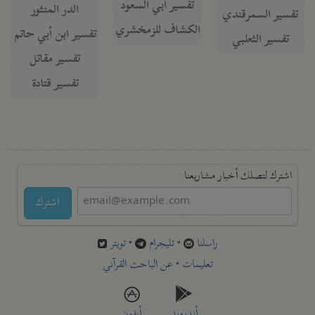
تفسير أبي السعود
الدر المنثور
تفسير السمرقندي
الكشاف للزمخشري
تفسير ابن أبي حاتم
تفسير الثعلبي
تفسير مقاتل
تفسير قتادة
اشترك لتصلك أخبار مشاريعنا
اشترك
راسلنا
•
تليجرام
•
تويتر
تعليمات
•
عن الباحث القرآني
أندرويد
أيفون