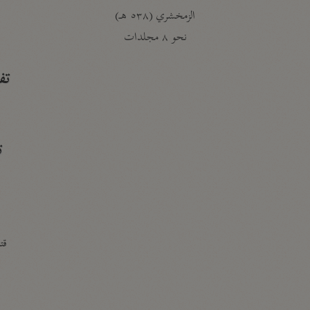
الزمخشري (٥٣٨ هـ)
ج
نحو ٨ مجلدات
تف
ت
قتا