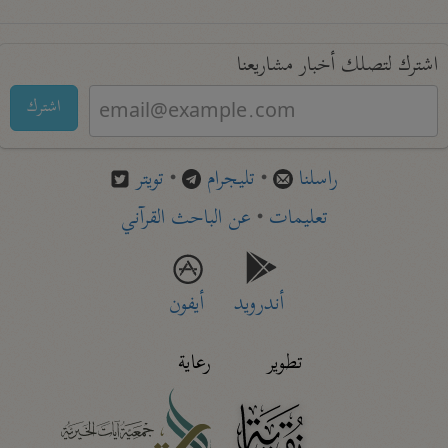
اشترك لتصلك أخبار مشاريعنا
اشترك
راسلنا
•
تليجرام
•
تويتر
تعليمات
•
عن الباحث القرآني
أندرويد
أيفون
تطوير
رعاية