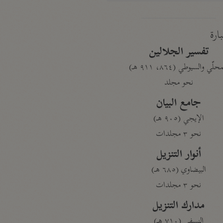
بارة
تفسير الجلالين
حلّي والسيوطي (٨٦٤، ٩١١ هـ)
نحو مجلد
جامع البيان
الإيجي (٩٠٥ هـ)
نحو ٣ مجلدات
أنوار التنزيل
البيضاوي (٦٨٥ هـ)
نحو ٣ مجلدات
مدارك التنزيل
النسفي (٧١٠ هـ)