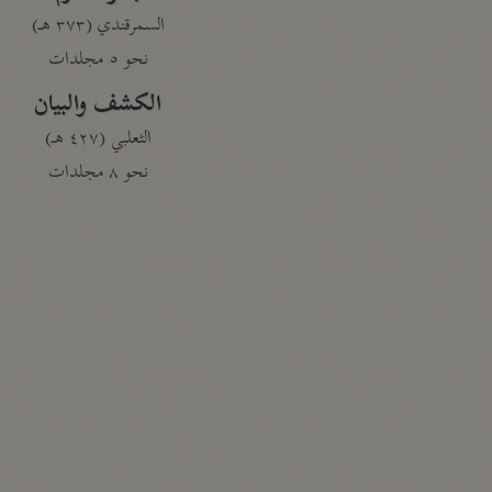
السمرقندي (٣٧٣ هـ)
نحو ٥ مجلدات
الكشف والبيان
الثعلبي (٤٢٧ هـ)
نحو ٨ مجلدات