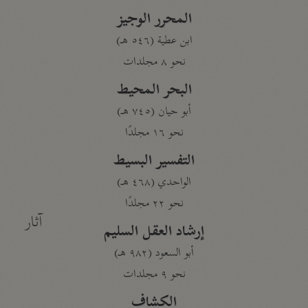
المحرر الوجيز
ابن عطية (٥٤٦ هـ)
نحو ٨ مجلدات
البحر المحيط
أبو حيان (٧٤٥ هـ)
نحو ١٦ مجلدًا
التفسير البسيط
الواحدي (٤٦٨ هـ)
نحو ٢٢ مجلدًا
آثار
إرشاد العقل السليم
أبو السعود (٩٨٢ هـ)
نحو ٩ مجلدات
الكشاف