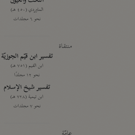
النكت والعيون
الماوردي (٤٥٠ هـ)
نحو ٦ مجلدات
منتقاة
تفسير ابن قيّم الجوزيّة
ابن القيم (٧٥١ هـ)
نحو ١٢ مجلدًا
تفسير شيخ الإسلام
ابن تيمية (٧٢٨ هـ)
نحو ٧ مجلدات
عامّة