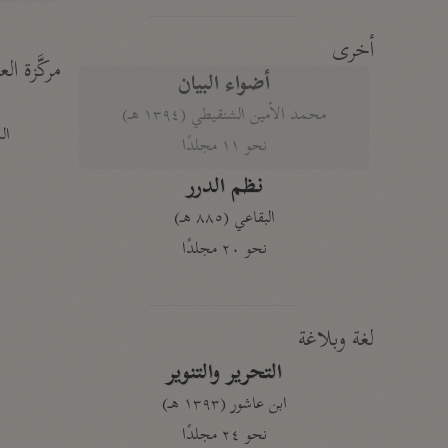
أخرى
مركَّزة الع
أضواء البيان
محمد الأمين الشنقيطي (١٣٩٤ هـ)
الم
نحو ١١ مجلدًا
نظم الدرر
البقاعي (٨٨٥ هـ)
نحو ٢٠ مجلدًا
لغة وبلاغة
التحرير والتنوير
ابن عاشور (١٣٩٣ هـ)
نحو ٢٤ مجلدًا