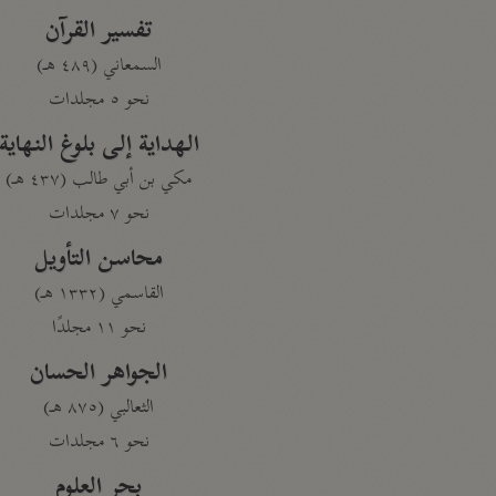
تفسير القرآن
السمعاني (٤٨٩ هـ)
نحو ٥ مجلدات
الهداية إلى بلوغ النهاية
مكي بن أبي طالب (٤٣٧ هـ)
نحو ٧ مجلدات
محاسن التأويل
القاسمي (١٣٣٢ هـ)
نحو ١١ مجلدًا
الجواهر الحسان
الثعالبي (٨٧٥ هـ)
نحو ٦ مجلدات
بحر العلوم