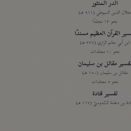
الدر المنثور
لال الدين السيوطي (٩١١ هـ)
نحو ١٣ مجلدًا
سير القرآن العظيم مسندًا
ابن أبي حاتم الرازي (٣٢٧ هـ)
نحو ١٠ مجلدات
فسير مقاتل بن سليمان
مقاتل بن سليمان (١٥٠ هـ)
نحو ٥ مجلدات
تفسير قتادة
دة بن دعامة السّدوسيّ (١١٧ هـ)