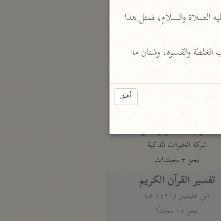
نحو مجلد
إن من لطف الله تعالى بنبيه أن بدأه بالعفو قبل العتب، ولو قال له ابتداء: لم أذنت لهم؟ لتفطر قلبه عليه الصلاة والسلام، فمثل هذا 
تيسير الكريم الرحمن
السعدي (١٣٧٦ هـ)
 خاطب الله رسوله خطاب الرقة والرأفة، وفسره المصنف بخطاب الغلظة والقسوة، وشتان ما 
نحو ٤ مجلدات
أيسر التفاسير
أبو بكر الجزائري (١٤٣٩ هـ)
أغلق
نحو ٣ مجلدات
القرآن – تدبّر وعمل
شركة الخبرات الذكية
نحو ٣ مجلدات
تفسير القرآن الكريم
ابن عثيمين (١٤٢١ هـ)
نحو ١٥ مجلدًا