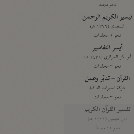
نحو مجلد
تيسير الكريم الرحمن
السعدي (١٣٧٦ هـ)
نحو ٤ مجلدات
أيسر التفاسير
أبو بكر الجزائري (١٤٣٩ هـ)
نحو ٣ مجلدات
القرآن – تدبّر وعمل
شركة الخبرات الذكية
نحو ٣ مجلدات
تفسير القرآن الكريم
ابن عثيمين (١٤٢١ هـ)
نحو ١٥ مجلدًا