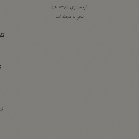
الزمخشري (٥٣٨ هـ)
ج
نحو ٨ مجلدات
تف
ت
قتا