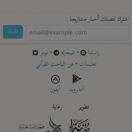
اشترك لتصلك أخبار مشاريعنا
اشترك
راسلنا
•
تليجرام
•
تويتر
تعليمات
•
عن الباحث القرآني
أندرويد
أيفون
تطوير
رعاية