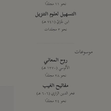
نحو ١١ مجلدًا
التسهيل لعلوم التنزيل
ابن جُزَيّ (٧٤١ هـ)
نحو ٣ مجلدات
موسوعات
روح المعاني
الآلوسي (١٢٧٠ هـ)
نحو ٢٨ مجلدًا
مفاتيح الغيب
فخر الدين الرازي (٦٠٦ هـ)
نحو ٢٤ مجلدًا