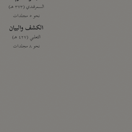
السمرقندي (٣٧٣ هـ)
نحو ٥ مجلدات
الكشف والبيان
الثعلبي (٤٢٧ هـ)
نحو ٨ مجلدات