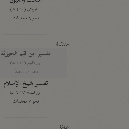
النكت والعيون
الماوردي (٤٥٠ هـ)
نحو ٦ مجلدات
منتقاة
تفسير ابن قيّم الجوزيّة
ابن القيم (٧٥١ هـ)
نحو ١٢ مجلدًا
تفسير شيخ الإسلام
ابن تيمية (٧٢٨ هـ)
نحو ٧ مجلدات
عامّة