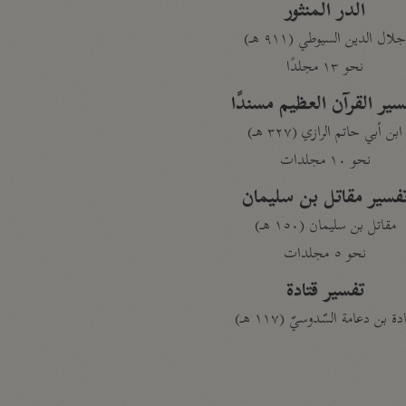
الدر المنثور
لال الدين السيوطي (٩١١ هـ)
نحو ١٣ مجلدًا
سير القرآن العظيم مسندًا
ابن أبي حاتم الرازي (٣٢٧ هـ)
نحو ١٠ مجلدات
فسير مقاتل بن سليمان
مقاتل بن سليمان (١٥٠ هـ)
نحو ٥ مجلدات
تفسير قتادة
دة بن دعامة السّدوسيّ (١١٧ هـ)