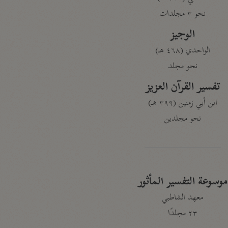
نحو ٣ مجلدات
الوجيز
الواحدي (٤٦٨ هـ)
نحو مجلد
تفسير القرآن العزيز
ابن أبي زمنين (٣٩٩ هـ)
نحو مجلدين
موسوعة التفسير المأثور
معهد الشاطبي
٢٣ مجلدًا