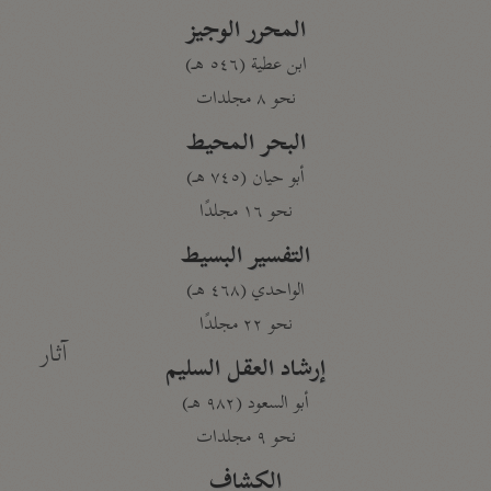
المحرر الوجيز
ابن عطية (٥٤٦ هـ)
نحو ٨ مجلدات
البحر المحيط
أبو حيان (٧٤٥ هـ)
نحو ١٦ مجلدًا
التفسير البسيط
الواحدي (٤٦٨ هـ)
نحو ٢٢ مجلدًا
آثار
إرشاد العقل السليم
أبو السعود (٩٨٢ هـ)
نحو ٩ مجلدات
الكشاف