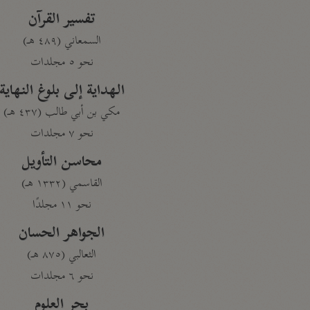
تفسير القرآن
السمعاني (٤٨٩ هـ)
نحو ٥ مجلدات
الهداية إلى بلوغ النهاية
مكي بن أبي طالب (٤٣٧ هـ)
نحو ٧ مجلدات
محاسن التأويل
القاسمي (١٣٣٢ هـ)
نحو ١١ مجلدًا
الجواهر الحسان
الثعالبي (٨٧٥ هـ)
نحو ٦ مجلدات
بحر العلوم