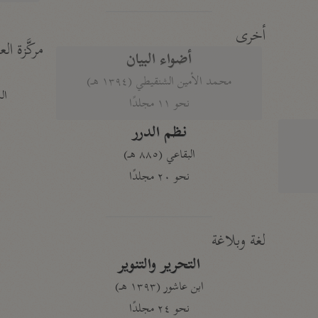
أخرى
مركَّزة الع
أضواء البيان
محمد الأمين الشنقيطي (١٣٩٤ هـ)
الم
نحو ١١ مجلدًا
نظم الدرر
البقاعي (٨٨٥ هـ)
نحو ٢٠ مجلدًا
لغة وبلاغة
التحرير والتنوير
ابن عاشور (١٣٩٣ هـ)
نحو ٢٤ مجلدًا