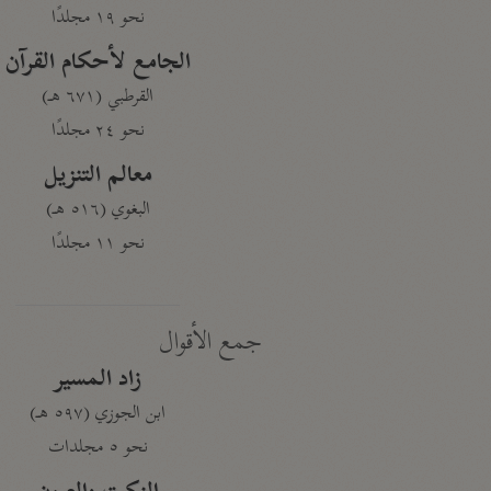
نحو ١٩ مجلدًا
الجامع لأحكام القرآن
القرطبي (٦٧١ هـ)
نحو ٢٤ مجلدًا
معالم التنزيل
البغوي (٥١٦ هـ)
نحو ١١ مجلدًا
جمع الأقوال
زاد المسير
ابن الجوزي (٥٩٧ هـ)
نحو ٥ مجلدات