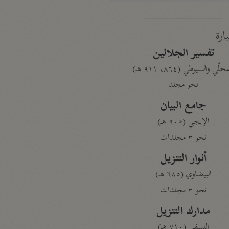
بارة
تفسير الجلالين
حلّي والسيوطي (٨٦٤، ٩١١ هـ)
نحو مجلد
جامع البيان
الإيجي (٩٠٥ هـ)
نحو ٣ مجلدات
أنوار التنزيل
البيضاوي (٦٨٥ هـ)
نحو ٣ مجلدات
مدارك التنزيل
النسفي (٧١٠ هـ)