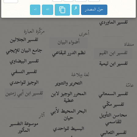
تفسير الآلوسي
جمع الأقوال
تفسير ابن عثيمين
حول المصدر
ا+
ا-
تفسير ابن الجوزي
تفسير الرازي
تفسير الماوردي
مركَّزة العبارة
أخرى
تفسير الجلالين
أضواء البيان
منتقاة
جامع البيان للإيجي
تفسير ابن القيم
نظم الدرر للبقاعي
تفسير البيضاوي
تفسير ابن تيمية
تفسير النسفي
لغة وبلاغة
الوجيز للواحدي
التحرير والتنوير
عامّة
تفسير ابن أبي زمنين
تفسير السمعاني
المحرر الوجيز لابن
عطية
تفسير مكّي
البحر المحيط لأبي
آثار
محاسن التأويل
حيان
للقاسمي
موسوعة التفسير
البسيط للواحدي
المأثور
تفسير الثعالبي