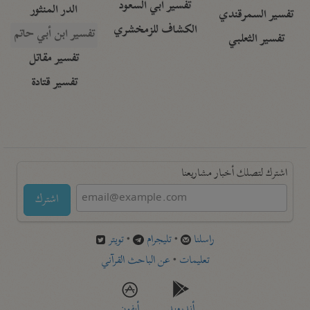
تفسير أبي السعود
الدر المنثور
تفسير السمرقندي
الكشاف للزمخشري
تفسير ابن أبي حاتم
تفسير الثعلبي
تفسير مقاتل
تفسير قتادة
اشترك لتصلك أخبار مشاريعنا
اشترك
راسلنا
•
تليجرام
•
تويتر
تعليمات
•
عن الباحث القرآني
أندرويد
أيفون