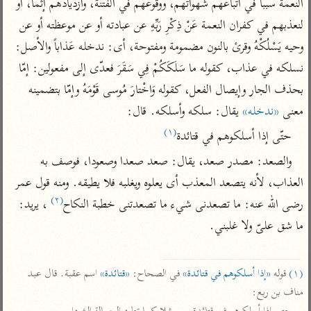
تفسير الآلوسي
النعمة سببا في اتباعهم شهواتهم، ووقوعهم في الفتنة، وازديادهم إثما، أو 
جمع الأقوال
تفسير ابن عثيمين
لنعذبهم في كفران النعمة عَنْ ذِكْرِ رَبِّهِ عن عبادته أو عن موعظته أو عن 
تفسير ابن الجوزي
تفسير الرازي
وحيه يَسْلُكْهُ وقرئ بالنون مضمومة ومفتوحة، أى: ندخله عَذاباً والأصل: 
تفسير الماوردي
نسلكه في عذاب، كقوله ما سَلَكَكُمْ فِي سَقَرَ فعدّى إلى مفعولين: إمّا 
مركَّزة العبارة
أخرى
بحذف الجار وإيصال الفعل، كقوله وَاخْتارَ مُوسى قَوْمَهُ وإمّا بتضمينه 
تفسير الجلالين
أضواء البيان
منتقاة
معنى 
«ندخله»
 يقال: سلكه وأسلكه. قال:
جامع البيان للإيجي
تفسير ابن القيم
نظم الدرر للبقاعي
(١)
حتّى إذا أسلكوهم في قتائدة
تفسير البيضاوي
تفسير ابن تيمية
والصعد: مصدر صعد، يقال: صعد صعدا وصعودا، فوصف به 
تفسير النسفي
لغة وبلاغة
العذاب، لأنه يتصعد المعذب أى يعلوه ويغلبه فلا يطيقه. ومنه قول عمر 
الوجيز للواحدي
التحرير والتنوير
عامّة
(٢)
رضى الله عنه: ما تصعدنى شيء ما تصعدتنى خطبة النكاح
 ، يريد: 
تفسير ابن أبي زمنين
تفسير السمعاني
المحرر الوجيز لابن
ما شق علىّ ولا غلبني.

عطية
تفسير مكّي
البحر المحيط لأبي
آثار
محاسن التأويل
حيان
(١)
 قوله 
«إذا أسلكوهم في قتائدة»
 في الصحاح: 
«قتائدة»
 اسم عقبة. قال عبد 
للقاسمي
موسوعة التفسير
البسيط للواحدي
مناف بن ربع:

المأثور
تفسير الثعالبي