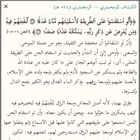
ساهم معنا في نشر القرآن والعلم الشرعي
✕
الكشاف للزمخشري — الزمخشري (٥٣٨ هـ)
الباحث القرآني
﴿وَأَلَّوِ ٱسۡتَقَـٰمُوا۟ عَلَى ٱلطَّرِیقَةِ لَأَسۡقَیۡنَـٰهُم مَّاۤءً غَدَقࣰا ۝١٦ لِّنَفۡتِنَهُمۡ فِیهِۚ 
وَمَن یُعۡرِضۡ عَن ذِكۡرِ رَبِّهِۦ یَسۡلُكۡهُ عَذَابࣰا صَعَدࣰا ۝١٧﴾ 
[الجن ١٦-١٧]
بحث
تفسير
علوم
مصاحف
معاجم
وَأَنْ لَوِ اسْتَقامُوا أن مخففة من الثقيلة، وهو من جملة الموحى. 
والمعنى: وأوحى إلىّ أن الشأن والحديث لو استقام الجن على الطريقة 
المثلى، أى: لو ثبت أبوهم الجان على ما كان عليه من عبادة الله 
Type 2 or more characters for results.
والطاعة ولم يستكبر عن السجود لآدم ولم يكفر وتبعه ولده على الإسلام، 
Type 1 or more
أمّهات
عامّة
معاصرة
لأنعمنا عليهم ولوسعنا رزقهم. وذكر الماء الغدق وهو الكثير بفتح الدال 
characters for results.
تفسير الطبري
فتح البيان للقنوجي
الميسر
وكسرها.
تفسير ابن كثير
فتح القدير للشوكاني
المختصر في
وقرئ بهما، لأنه أصل المعاش وسعة الرزق لِنَفْتِنَهُمْ فِيهِ لنختبرهم فيه 
التفسير
تفسير القرطبي
تفسير ابن جزي
كيف يشكرون ما خوّلوا منه. ويجوز أن يكون معناه: وأن لو استقام الجن 
تفسير السعدي
تفسير البغوي
الذين استمعوا على طريقتهم التي كانوا عليها قبل الاسماع ولم ينتقلوا عنها 
أيسر التفاسير
إلى الإسلام لوسعنا عليهم الرزق مستدرجين لهم، لنفتنهم فيه: لتكون 
موسوعات
القرآن – تدبر وعمل