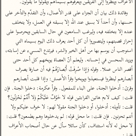
تفسير الآلوسي
الأعراف وينظروا إلى الفريقين ويعرفوهم بسيماهم ويقولوا ما يقولون.
جمع الأقوال
تفسير ابن عثيمين
تفسير ابن الجوزي
تفسير الرازي
وفائدة ذلك بيان أن الجزاء على قدر الأعمال، وأن التقدّم والتأخر على 
حسنها، وأن أحداً لا بسبق عند الله إلا بسبقه في العمل، ولا يتخلف 
تفسير الماوردي
مركَّزة العبارة
عنده إلا بتخلفه فيه، وليرغب السامعون في حال السابقين ويحرصوا على 
أخرى
تفسير الجلالين
إحراز قصبتهم، وليتصوروا أن كل أحد يعرف ذلك اليوم بسيماه التي 
أضواء البيان
منتقاة
استوجب أن يوسم بها من أهل الخير والشر، فيرتدع المسيء عن إساءته، 
جامع البيان للإيجي
تفسير ابن القيم
نظم الدرر للبقاعي
ويزيد المحسن في إحسانه. وليعلم أنّ العصاة يوبخهم كل أحد حتى 
تفسير البيضاوي
تفسير ابن تيمية
أقصر الناس عملا. وقوله وَإِذا صُرِفَتْ أَبْصارُهُمْ فيه أن صارفا يصرف 
تفسير النسفي
لغة وبلاغة
أبصارهم لينظروا فيستعيذوا ويوبخوا وقرأ الأعمش: وإذا قلبت أبصارهم 
الوجيز للواحدي
التحرير والتنوير
عامّة
وقرئ: أدخلوا الجنة، على البناء للمفعول. وقرأ عكرمة: دخلوا الجنة. فإن 
تفسير ابن أبي زمنين
تفسير السمعاني
المحرر الوجيز لابن
قلت: كيف لاءم هاتين القراءتين قوله لا خَوْفٌ عَلَيْكُمْ وَلا أَنْتُمْ تَحْزَنُونَ؟ 
عطية
تفسير مكّي
قلت: تأويله: أدخلوا، أو دخلوا الجنة مقولا لهم: لا خوف عليكم ولا 
البحر المحيط لأبي
آثار
محاسن التأويل
أنتم تحزنون. فإن قلت: ما محل قوله: لم يدخلوها وهم يطمعون؟ قلت: 
حيان
للقاسمي
موسوعة التفسير
لا محل له لأنه استئناف، كأن سائلا سأل عن حال أصحاب الأعراف 
البسيط للواحدي
المأثور
تفسير الثعالبي
فقيل: