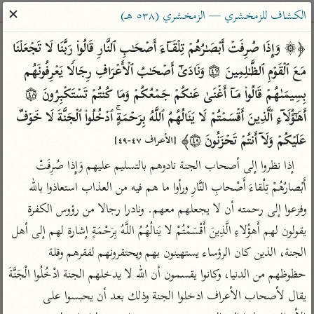
ساهم معنا في نشر القرآن والعلم الشرعي
✕
الكشاف للزمخشري — الزمخشري (٥٣٨ هـ)
الباحث القرآني
﴿۞ وَإِذَا صُرِفَتۡ أَبۡصَـٰرُهُمۡ تِلۡقَاۤءَ أَصۡحَـٰبِ ٱلنَّارِ قَالُوا۟ رَبَّنَا لَا تَجۡعَلۡنَا 
مَعَ ٱلۡقَوۡمِ ٱلظَّـٰلِمِینَ ۝٤٧ وَنَادَىٰۤ أَصۡحَـٰبُ ٱلۡأَعۡرَافِ رِجَالࣰا یَعۡرِفُونَهُم 
بحث
تفسير
علوم
مصاحف
معاجم
بِسِیمَىٰهُمۡ قَالُوا۟ مَاۤ أَغۡنَىٰ عَنكُمۡ جَمۡعُكُمۡ وَمَا كُنتُمۡ تَسۡتَكۡبِرُونَ ۝٤٨ 
أَهَـٰۤؤُلَاۤءِ ٱلَّذِینَ أَقۡسَمۡتُمۡ لَا یَنَالُهُمُ ٱللَّهُ بِرَحۡمَةٍۚ ٱدۡخُلُوا۟ ٱلۡجَنَّةَ لَا خَوۡفٌ 
عَلَیۡكُمۡ وَلَاۤ أَنتُمۡ تَحۡزَنُونَ ۝٤٩﴾ 
Type 2 or more characters for results.
[الأعراف ٤٧-٤٩]
إذا نظروا إلى أصحاب الجنة نادوهم بالتسليم عليهم وَإِذا صُرِفَتْ 
Type 1 or more
أمّهات
عامّة
معاصرة
أَبْصارُهُمْ تِلْقاءَ أَصْحابِ النَّارِ ورأوا ما هم فيه من العذاب استعاذوا بالله 
characters for results.
تفسير الطبري
فتح البيان للقنوجي
الميسر
وفزعوا إلى رحمته أن لا يجعلهم معهم. ونادرا رجالا من رؤوس الكفرة 
تفسير ابن كثير
فتح القدير للشوكاني
المختصر في
يقولون لهم أَهؤُلاءِ الَّذِينَ أَقْسَمْتُمْ لا يَنالُهُمُ اللَّهُ بِرَحْمَةٍ إشارة لهم إلى أهل 
التفسير
تفسير القرطبي
تفسير ابن جزي
الجنة، الذين كان الرؤساء يستهينون بهم ويحتقرونهم لفقرهم وقلة 
تفسير السعدي
تفسير البغوي
حظوظهم من الدنيا، وكانوا يقسمون أن الله لا يدخلهم الجنة ادْخُلُوا الْجَنَّةَ 
أيسر التفاسير
يقال لأصحاب الأعراف ادخلوا الجنة وذلك بعد أن يحبسوا على 
موسوعات
القرآن – تدبر وعمل