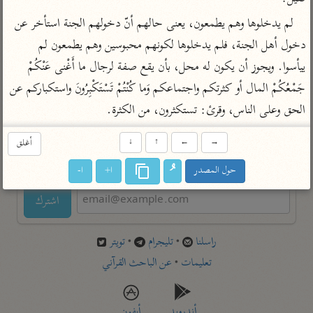
تفسير أبي السعود
الدر المنثور
تفسير السمرقندي
لم يدخلوها وهم يطمعون، يعنى حالهم أنّ دخولهم الجنة استأخر عن 
الكشاف للزمخشري
تفسير ابن أبي حاتم
تفسير الثعلبي
دخول أهل الجنة، فلم يدخلوها لكونهم محبوسين وهم يطمعون لم 
تفسير مقاتل
ييأسوا. ويجوز أن يكون له محل، بأن يقع صفة لرجال ما أَغْنى عَنْكُمْ 
تفسير قتادة
جَمْعُكُمْ المال أو كثرتكم واجتماعكم وَما كُنْتُمْ تَسْتَكْبِرُونَ واستكباركم عن 
الحق وعلى الناس، وقرئ: تستكثرون، من الكثرة.
→
←
↑
↓
أغلق
حول المصدر
ا+
ا-
اشترك لتصلك أخبار مشاريعنا
اشترك
راسلنا
•
تليجرام
•
تويتر
تعليمات
•
عن الباحث القرآني
أندرويد
أيفون