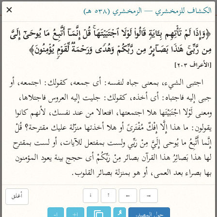
ساهم معنا في نشر القرآن والعلم الشرعي
✕
الكشاف للزمخشري — الزمخشري (٥٣٨ هـ)
الباحث القرآني
﴿وَإِذَا لَمۡ تَأۡتِهِم بِـَٔایَةࣲ قَالُوا۟ لَوۡلَا ٱجۡتَبَیۡتَهَاۚ قُلۡ إِنَّمَاۤ أَتَّبِعُ مَا یُوحَىٰۤ إِلَیَّ 
مِن رَّبِّیۚ هَـٰذَا بَصَاۤىِٕرُ مِن رَّبِّكُمۡ وَهُدࣰى وَرَحۡمَةࣱ لِّقَوۡمࣲ یُؤۡمِنُونَ﴾ 
بحث
تفسير
علوم
مصاحف
معاجم
[الأعراف ٢٠٣]
اجتبى الشيء، بمعنى جباه لنفسه: أى جمعه، كقولك: اجتمعه، أو 
جبى إليه فاجتباه: أى أخذه، كقولك: جليت إليه العروس فاجتلاها، 
Type 2 or more characters for results.
ومعنى لَوْلا اجْتَبَيْتَها هلا اجتمعتها، افتعالا من عند نفسك، لأنهم كانوا 
Type 1 or more
أمّهات
عامّة
معاصرة
يقولون: ما هذا إِلَّا إِفْكٌ مُفْتَرىً أو هلا أخذتها منزّلة عليك مقترحة؟ قُلْ 
characters for results.
تفسير الطبري
فتح البيان للقنوجي
الميسر
إِنَّما أَتَّبِعُ ما يُوحى إِلَيَّ مِنْ رَبِّي ولست بمفتعل للآيات، أو لست بمقترح 
تفسير ابن كثير
فتح القدير للشوكاني
المختصر في
لها هذا بَصائِرُ هذا القرآن بصائر مِنْ رَبِّكُمْ أى حجج بينة يعود المؤمنون 
التفسير
تفسير القرطبي
تفسير ابن جزي
بها بصراء بعد العمى، أو هو بمنزلة بصائر القلوب.
تفسير السعدي
تفسير البغوي
→
←
↑
↓
أغلق
أيسر التفاسير
موسوعات
القرآن – تدبر وعمل
حول المصدر
ا+
ا-