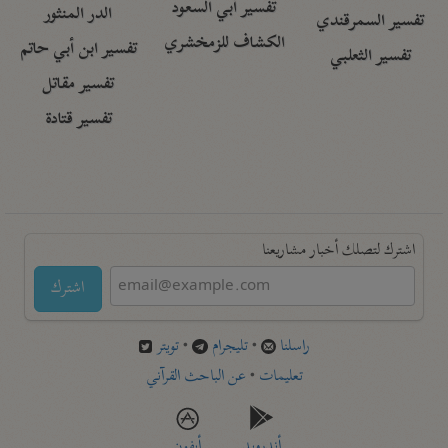
تفسير أبي السعود
الدر المنثور
تفسير السمرقندي
الكشاف للزمخشري
تفسير ابن أبي حاتم
تفسير الثعلبي
تفسير مقاتل
تفسير قتادة
اشترك لتصلك أخبار مشاريعنا
اشترك
راسلنا
•
تليجرام
•
تويتر
تعليمات
•
عن الباحث القرآني
أندرويد
أيفون