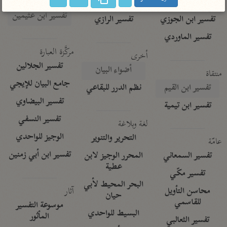
تفسير الآلوسي
جمع الأقوال
تفسير ابن عثيمين
تفسير ابن الجوزي
تفسير الرازي
تفسير الماوردي
مركَّزة العبارة
أخرى
تفسير الجلالين
أضواء البيان
منتقاة
جامع البيان للإيجي
تفسير ابن القيم
نظم الدرر للبقاعي
تفسير البيضاوي
تفسير ابن تيمية
تفسير النسفي
لغة وبلاغة
الوجيز للواحدي
التحرير والتنوير
عامّة
تفسير ابن أبي زمنين
تفسير السمعاني
المحرر الوجيز لابن
عطية
تفسير مكّي
البحر المحيط لأبي
آثار
محاسن التأويل
حيان
للقاسمي
موسوعة التفسير
البسيط للواحدي
المأثور
تفسير الثعالبي