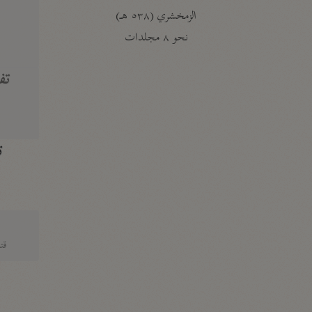
الزمخشري (٥٣٨ هـ)
ج
نحو ٨ مجلدات
تف
ت
قتا