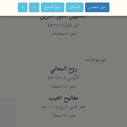
نحو ١١ مجلدًا
حول المصدر
التشكيل
نسخ الجميع
ا+
ا-
التسهيل لعلوم التنزيل
ابن جُزَيّ (٧٤١ هـ)
نحو ٣ مجلدات
موسوعات
روح المعاني
الآلوسي (١٢٧٠ هـ)
نحو ٢٨ مجلدًا
مفاتيح الغيب
فخر الدين الرازي (٦٠٦ هـ)
نحو ٢٤ مجلدًا