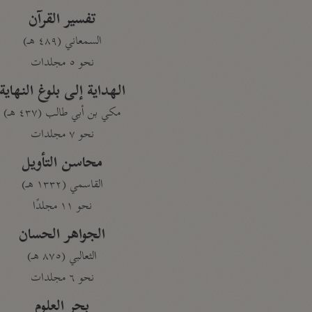
تفسير القرآن
السمعاني (٤٨٩ هـ)
نحو ٥ مجلدات
الهداية إلى بلوغ النهاية
مكي بن أبي طالب (٤٣٧ هـ)
نحو ٧ مجلدات
محاسن التأويل
القاسمي (١٣٣٢ هـ)
نحو ١١ مجلدًا
الجواهر الحسان
الثعالبي (٨٧٥ هـ)
نحو ٦ مجلدات
بحر العلوم