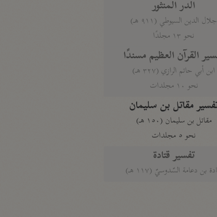
الدر المنثور
لال الدين السيوطي (٩١١ هـ)
نحو ١٣ مجلدًا
سير القرآن العظيم مسندًا
ابن أبي حاتم الرازي (٣٢٧ هـ)
نحو ١٠ مجلدات
فسير مقاتل بن سليمان
مقاتل بن سليمان (١٥٠ هـ)
نحو ٥ مجلدات
تفسير قتادة
دة بن دعامة السّدوسيّ (١١٧ هـ)