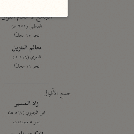
نحو ١٩ مجلدًا
الجامع لأحكام القرآن
القرطبي (٦٧١ هـ)
نحو ٢٤ مجلدًا
معالم التنزيل
البغوي (٥١٦ هـ)
نحو ١١ مجلدًا
جمع الأقوال
زاد المسير
ابن الجوزي (٥٩٧ هـ)
نحو ٥ مجلدات