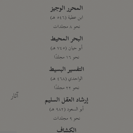
المحرر الوجيز
ابن عطية (٥٤٦ هـ)
نحو ٨ مجلدات
البحر المحيط
أبو حيان (٧٤٥ هـ)
نحو ١٦ مجلدًا
التفسير البسيط
الواحدي (٤٦٨ هـ)
نحو ٢٢ مجلدًا
آثار
إرشاد العقل السليم
أبو السعود (٩٨٢ هـ)
نحو ٩ مجلدات
الكشاف