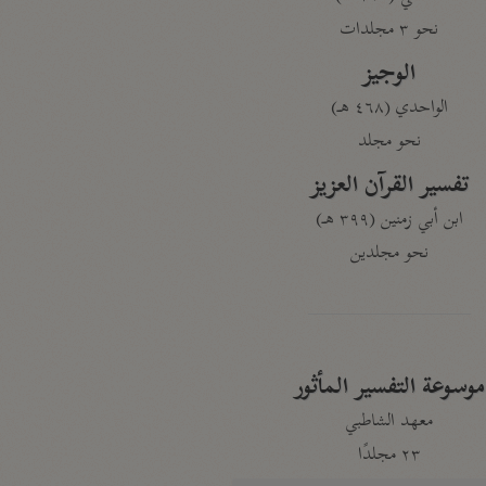
نحو ٣ مجلدات
الوجيز
الواحدي (٤٦٨ هـ)
نحو مجلد
تفسير القرآن العزيز
ابن أبي زمنين (٣٩٩ هـ)
نحو مجلدين
موسوعة التفسير المأثور
معهد الشاطبي
٢٣ مجلدًا