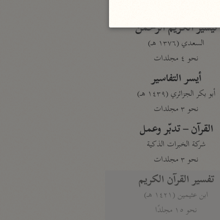
نحو مجلد
تيسير الكريم الرحمن
السعدي (١٣٧٦ هـ)
نحو ٤ مجلدات
أيسر التفاسير
أبو بكر الجزائري (١٤٣٩ هـ)
نحو ٣ مجلدات
القرآن – تدبّر وعمل
شركة الخبرات الذكية
نحو ٣ مجلدات
تفسير القرآن الكريم
ابن عثيمين (١٤٢١ هـ)
نحو ١٥ مجلدًا