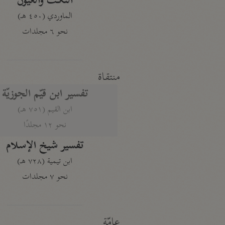
النكت والعيون
الماوردي (٤٥٠ هـ)
نحو ٦ مجلدات
منتقاة
تفسير ابن قيّم الجوزيّة
ابن القيم (٧٥١ هـ)
نحو ١٢ مجلدًا
تفسير شيخ الإسلام
ابن تيمية (٧٢٨ هـ)
نحو ٧ مجلدات
عامّة