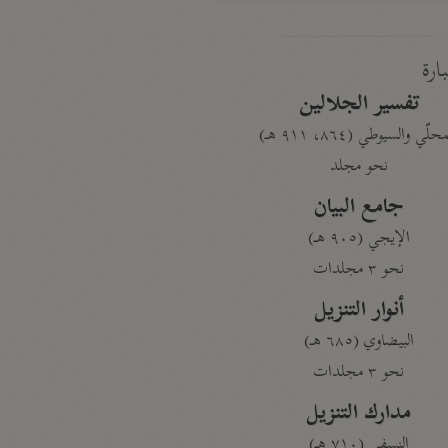
بارة
تفسير الجلالين
حلّي والسيوطي (٨٦٤، ٩١١ هـ)
نحو مجلد
جامع البيان
الإيجي (٩٠٥ هـ)
نحو ٣ مجلدات
أنوار التنزيل
البيضاوي (٦٨٥ هـ)
نحو ٣ مجلدات
مدارك التنزيل
النسفي (٧١٠ هـ)