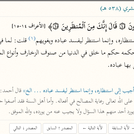
ساهم معنا في نشر القرآن والعلم الشرعي
٥٣ هـ)
الباحث القرآني
نَ ۝١٥﴾ 
[الأعراف ١٤-١٥]
(١)
نظاره، وإنما استنظر ليفسد عباده ويغويهم
علوم
مصاحف
بها عباده.
pe 1 or
Type 2 or more
عامّة
معاصرة
more
فتح البيان
جيب إلى استنظاره، وإنما استنظر ليفسد عباده ... الخ»
acters
صديق حسن خان (١٣٠٧ هـ)
نحو ١٢ مجلدًا
results.
لُونَ فلا يورد أحد منهم هذا السؤال ولا يجيب عنه من يورده، والله الموفق.
فتح القدير
الآية السابقة
الآية التالية
←
المصدر
↑
السابق
المصدر
↓
التالي
الشوكاني (١٢٥٠ هـ)