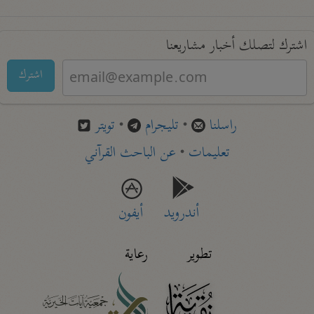
اشترك لتصلك أخبار مشاريعنا
اشترك
راسلنا
•
تليجرام
•
تويتر
تعليمات
•
عن الباحث القرآني
أندرويد
أيفون
تطوير
رعاية