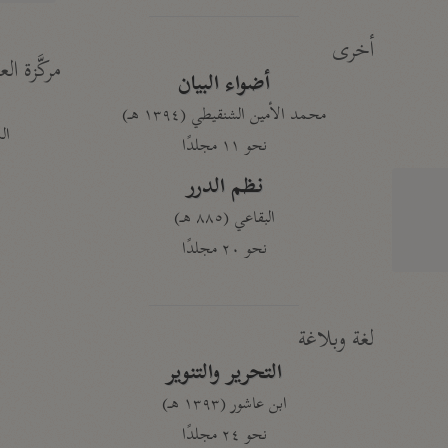
أخرى
مركَّزة الع
أضواء البيان
محمد الأمين الشنقيطي (١٣٩٤ هـ)
الم
نحو ١١ مجلدًا
نظم الدرر
البقاعي (٨٨٥ هـ)
نحو ٢٠ مجلدًا
لغة وبلاغة
التحرير والتنوير
ابن عاشور (١٣٩٣ هـ)
نحو ٢٤ مجلدًا