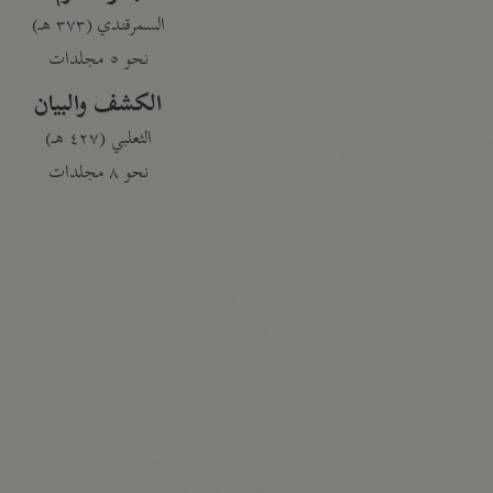
السمرقندي (٣٧٣ هـ)
نحو ٥ مجلدات
الكشف والبيان
الثعلبي (٤٢٧ هـ)
نحو ٨ مجلدات