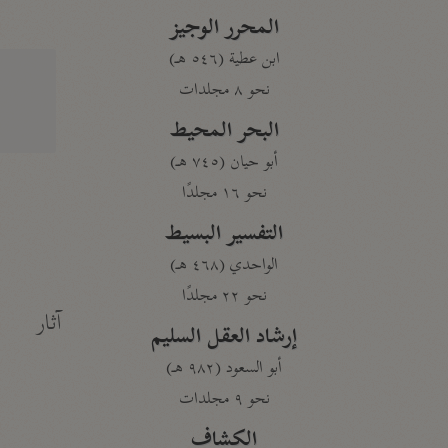
المحرر الوجيز
ابن عطية (٥٤٦ هـ)
نحو ٨ مجلدات
البحر المحيط
أبو حيان (٧٤٥ هـ)
نحو ١٦ مجلدًا
التفسير البسيط
الواحدي (٤٦٨ هـ)
نحو ٢٢ مجلدًا
آثار
إرشاد العقل السليم
أبو السعود (٩٨٢ هـ)
نحو ٩ مجلدات
الكشاف