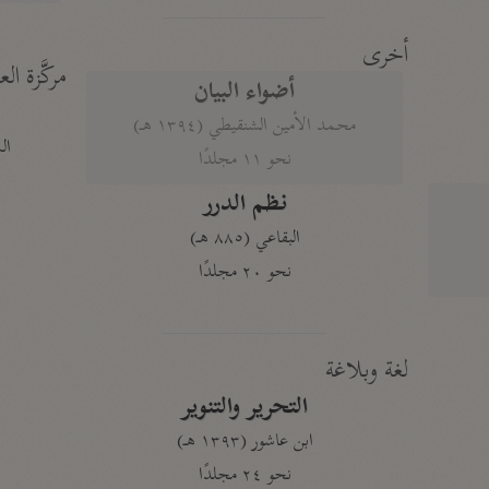
أخرى
مركَّزة الع
أضواء البيان
محمد الأمين الشنقيطي (١٣٩٤ هـ)
الم
نحو ١١ مجلدًا
نظم الدرر
البقاعي (٨٨٥ هـ)
نحو ٢٠ مجلدًا
لغة وبلاغة
التحرير والتنوير
ابن عاشور (١٣٩٣ هـ)
نحو ٢٤ مجلدًا