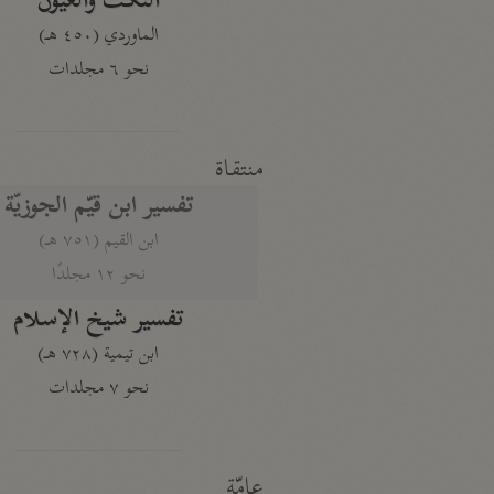
النكت والعيون
الماوردي (٤٥٠ هـ)
نحو ٦ مجلدات
منتقاة
تفسير ابن قيّم الجوزيّة
ابن القيم (٧٥١ هـ)
نحو ١٢ مجلدًا
تفسير شيخ الإسلام
ابن تيمية (٧٢٨ هـ)
نحو ٧ مجلدات
عامّة