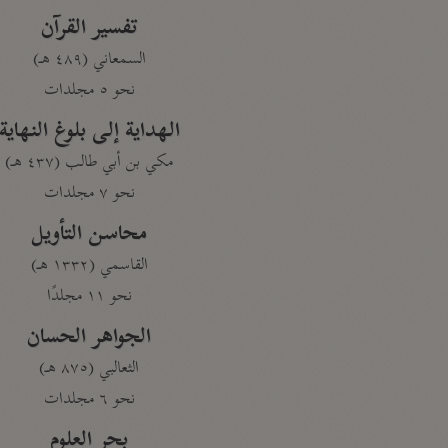
تفسير القرآن
السمعاني (٤٨٩ هـ)
نحو ٥ مجلدات
الهداية إلى بلوغ النهاية
مكي بن أبي طالب (٤٣٧ هـ)
نحو ٧ مجلدات
محاسن التأويل
القاسمي (١٣٣٢ هـ)
نحو ١١ مجلدًا
الجواهر الحسان
الثعالبي (٨٧٥ هـ)
نحو ٦ مجلدات
بحر العلوم