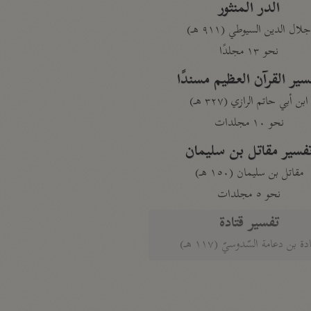
الدر المنثور
لال الدين السيوطي (٩١١ هـ)
نحو ١٣ مجلدًا
سير القرآن العظيم مسندًا
ابن أبي حاتم الرازي (٣٢٧ هـ)
نحو ١٠ مجلدات
فسير مقاتل بن سليمان
مقاتل بن سليمان (١٥٠ هـ)
نحو ٥ مجلدات
تفسير قتادة
دة بن دعامة السّدوسيّ (١١٧ هـ)