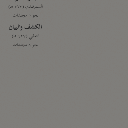
السمرقندي (٣٧٣ هـ)
نحو ٥ مجلدات
الكشف والبيان
الثعلبي (٤٢٧ هـ)
نحو ٨ مجلدات