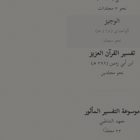
نحو ٣ مجلدات
الوجيز
الواحدي (٤٦٨ هـ)
نحو مجلد
تفسير القرآن العزيز
ابن أبي زمنين (٣٩٩ هـ)
نحو مجلدين
موسوعة التفسير المأثور
معهد الشاطبي
٢٣ مجلدًا