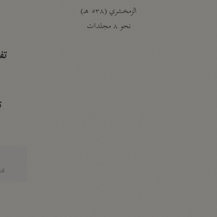
الزمخشري (٥٣٨ هـ)
ج
نحو ٨ مجلدات
تف
ت
قتا