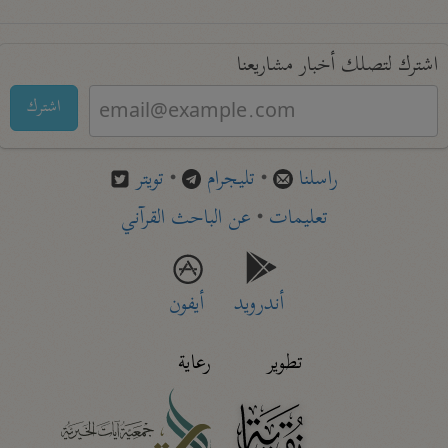
اشترك لتصلك أخبار مشاريعنا
اشترك
راسلنا
•
تليجرام
•
تويتر
تعليمات
•
عن الباحث القرآني
أندرويد
أيفون
تطوير
رعاية