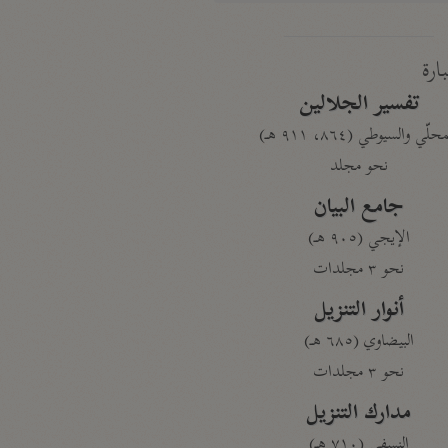
بارة
تفسير الجلالين
حلّي والسيوطي (٨٦٤، ٩١١ هـ)
نحو مجلد
جامع البيان
الإيجي (٩٠٥ هـ)
نحو ٣ مجلدات
أنوار التنزيل
البيضاوي (٦٨٥ هـ)
نحو ٣ مجلدات
مدارك التنزيل
النسفي (٧١٠ هـ)