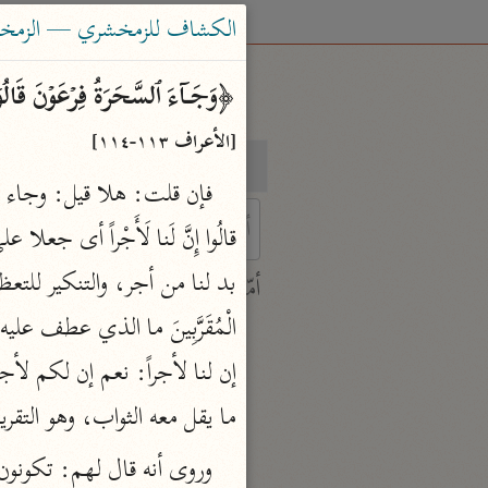
الكشاف للزمخشري — الزمخشري (٨
﴿وَجَاۤءَ ٱلسَّحَرَةُ فِرۡعَوۡنَ قَالُوۤا۟ إِنَّ لَنَا لَأَجۡرًا إِ
[الأعراف ١١٣-١١٤]
بحث
تفسير
 characters for results.
أمّهات
جامع البيان
ابن جرير الطبري (٣١٠ هـ)
نحو ٢٨ مجلدًا
ما يقل معه الثواب، وهو التقري
تفسير القرآن العظيم
ابن كثير (٧٧٤ هـ)