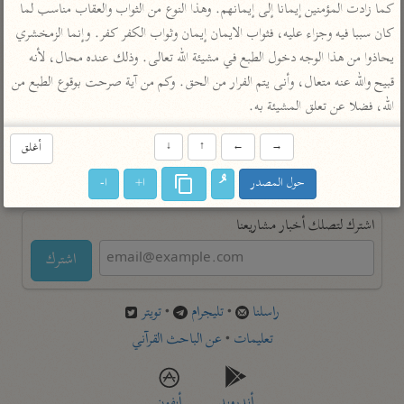
تفسير أبي السعود
كما زادت المؤمنين إيمانا إلى إيمانهم. وهذا النوع من الثواب والعقاب مناسب لما 
الدر المنثور
تفسير السمرقندي
كان سببا فيه وجزاء عليه، فثواب الايمان إيمان وثواب الكفر كفر. وإنما الزمخشري 
الكشاف للزمخشري
تفسير ابن أبي حاتم
تفسير الثعلبي
يحاذوا من هذا الوجه دخول الطبع في مشيئة الله تعالى. وذلك عنده محال، لأنه 
تفسير مقاتل
قبيح والله عنه متعال، وأنى يتم الفرار من الحق. وكم من آية صرحت بوقوع الطبع من 
تفسير قتادة
الله، فضلا عن تعلق المشيئة به.
→
←
↑
↓
أغلق
حول المصدر
ا+
ا-
اشترك لتصلك أخبار مشاريعنا
اشترك
راسلنا
•
تليجرام
•
تويتر
تعليمات
•
عن الباحث القرآني
أندرويد
أيفون