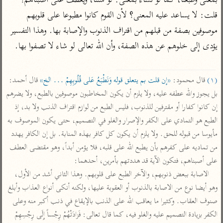
بمعنى وطبعنا، كما لَوْ نَشاءُ بمعنى: لو شئنا، ويعطف على أصبناهم؟ 
تفسير الآلوسي
جمع الأقوال
قلت: لا يساعد عليه المعنى؟ لأن القوم كانوا مطبوعا على قلوبهم 
تفسير ابن عثيمين
تفسير ابن الجوزي
تفسير الرازي
موصوفين بصفة من قبلهم من اقتراف الذنوب والإصابة بها. وهذا التفسير 
تفسير الماوردي
يؤدى إلى خلوهم عن هذه الصفة، وأن الله تعالى لو شاء لا تصفوا بها.

مركَّزة العبارة
أخرى
تفسير الجلالين
أضواء البيان
منتقاة
(١)
 قال محمود: 
«إن قلت بم يتعلق قوله وَنَطْبَعُ عَلى قُلُوبِهِمْ ... الخ»
 قال أحمد: 
جامع البيان للإيجي
تفسير ابن القيم
نظم الدرر للبقاعي
بل يجوز والله عطفه عليه، ولا يلزم أن يكون المخاطبون موصوفين بالطبع، ولا يضرهم 
تفسير البيضاوي
تفسير ابن تيمية
إن كانوا كفارا أو مقترفين للذنوب، فليس الطبع من لوازم اقتراف الذنب ولا بد، إذ 
تفسير النسفي
لغة وبلاغة
الطبع هو التمادي على الكفر والإصرار والغلو في التصميم، حتى يكون الموصوف به 
الوجيز للواحدي
مأيوسا من قبوله للحق. ولا يلزم أن يكون كل كافر بهذه المنابة. بل إن الكافر يهدد 
التحرير والتنوير
عامّة
من تماديه على كفرهم بأن يطبع الله على قلبه، فلا يؤمن أبداً، وهو مقتضى العطف 
تفسير ابن أبي زمنين
تفسير السمعاني
المحرر الوجيز لابن
على أصبناهم، فتكون الآية قد هددتهم بأمرين، أحدهما:

عطية
تفسير مكّي
الاصابة ببعض ذنوبهم، والآخر الطبع على قلوبهم. وهذا الثاني أشد من الأول، 
البحر المحيط لأبي
آثار
محاسن التأويل
وهو أيضا نوع من الاصابة بالذنوب أو العقوبة عليها، ولكنه أنكى أنواع العذاب وأبلغ 
حيان
للقاسمي
موسوعة التفسير
صنوف العقاب. وكثيرا ما يعاقب الله على الذنب بالإيقاع في ذنب أكبر منه وعلى 
البسيط للواحدي
المأثور
الكفر بزيادة التصميم عليه والغلو فيه، كما قال تعالى: فَزادَتْهُمْ رِجْساً إِلَى رِجْسِهِمْ 
تفسير الثعالبي