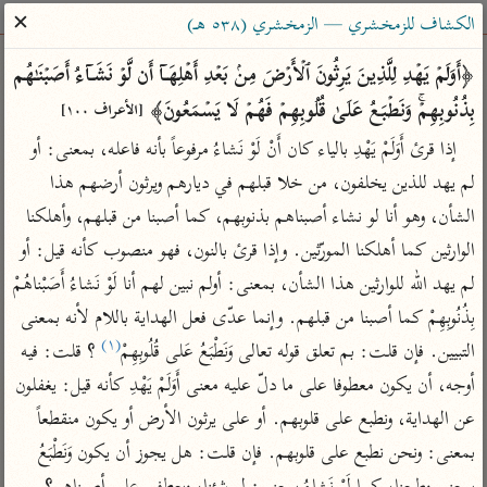
ساهم معنا في نشر القرآن والعلم الشرعي
✕
الكشاف للزمخشري — الزمخشري (٥٣٨ هـ)
الباحث القرآني
﴿أَوَلَمۡ یَهۡدِ لِلَّذِینَ یَرِثُونَ ٱلۡأَرۡضَ مِنۢ بَعۡدِ أَهۡلِهَاۤ أَن لَّوۡ نَشَاۤءُ أَصَبۡنَـٰهُم 
بِذُنُوبِهِمۡۚ وَنَطۡبَعُ عَلَىٰ قُلُوبِهِمۡ فَهُمۡ لَا یَسۡمَعُونَ﴾ 
[الأعراف ١٠٠]
بحث
تفسير
علوم
مصاحف
معاجم
إذا قرئ أَوَلَمْ يَهْدِ بالياء كان أَنْ لَوْ نَشاءُ مرفوعاً بأنه فاعله، بمعنى: أو 
لم يهد للذين يخلفون، من خلا قبلهم في ديارهم ويرثون أرضهم هذا 
الشأن، وهو أنا لو نشاء أصبناهم بذنوبهم، كما أصبنا من قبلهم، وأهلكنا 
Type 2 or more characters for results.
الوارثين كما أهلكنا المورّثين. وإذا قرئ بالنون، فهو منصوب كأنه قيل: أو 
Type 1 or more
أمّهات
عامّة
معاصرة
لم يهد الله للوارثين هذا الشأن، بمعنى: أولم نبين لهم أنا لَوْ نَشاءُ أَصَبْناهُمْ 
characters for results.
تفسير الطبري
فتح البيان للقنوجي
الميسر
بِذُنُوبِهِمْ كما أصبنا من قبلهم. وإنما عدّى فعل الهداية باللام لأنه بمعنى 
تفسير ابن كثير
فتح القدير للشوكاني
المختصر في
(١)
التبيين. فإن قلت: بم تعلق قوله تعالى وَنَطْبَعُ عَلى قُلُوبِهِمْ
 ؟ قلت: فيه 
التفسير
تفسير القرطبي
تفسير ابن جزي
أوجه، أن يكون معطوفا على ما دلّ عليه معنى أَوَلَمْ يَهْدِ كأنه قيل: يغفلون 
تفسير السعدي
عن الهداية، ونطبع على قلوبهم. أو على يرثون الأرض أو يكون منقطعاً 
تفسير البغوي
أيسر التفاسير
بمعنى: ونحن نطبع على قلوبهم. فإن قلت: هل يجوز أن يكون وَنَطْبَعُ 
موسوعات
القرآن – تدبر وعمل