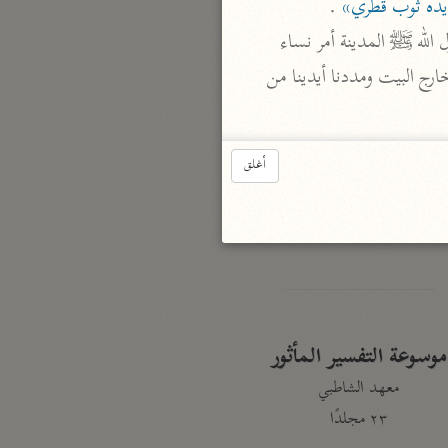
يده ثوب قطري»
 .

نحو ٣ مجلدات
 أخرجه ابن حبان والطبراني والبزار وأبو يعلى والطبري وغيرهم من حديث أم عطية قالت «لما قدم رسول الله ﷺ المدينة أمر نساء 
الوجيز
الأنصار فجمعهن في بيت ثم أرسل إليهن عمر. فجاء عمر فسلم- فذكر القصة- وفيها: ثم مد يده من خارج البيت ومددنا أيدينا من 
الواحدي (٤٦٨ هـ)
نحو مجلد
تفسير القرآن العزيز
أغلق
ابن أبي زمنين (٣٩٩ هـ)
نحو مجلدين
موسوعة التفسير المأثور
معهد الشاطبي
٢٣ مجلدًا