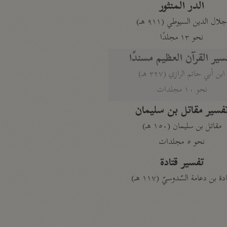
الدر المنثور
لال الدين السيوطي (٩١١ هـ)
نحو ١٣ مجلدًا
سير القرآن العظيم مسندًا
ابن أبي حاتم الرازي (٣٢٧ هـ)
نحو ١٠ مجلدات
فسير مقاتل بن سليمان
مقاتل بن سليمان (١٥٠ هـ)
نحو ٥ مجلدات
تفسير قتادة
دة بن دعامة السّدوسيّ (١١٧ هـ)