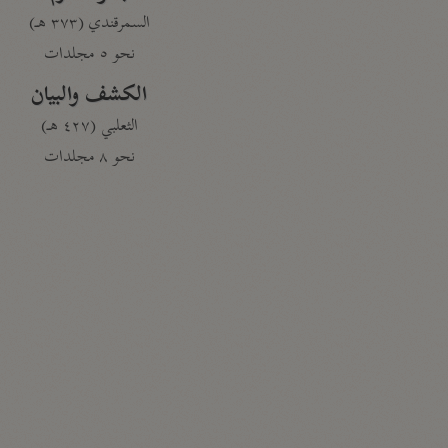
السمرقندي (٣٧٣ هـ)
نحو ٥ مجلدات
الكشف والبيان
الثعلبي (٤٢٧ هـ)
نحو ٨ مجلدات