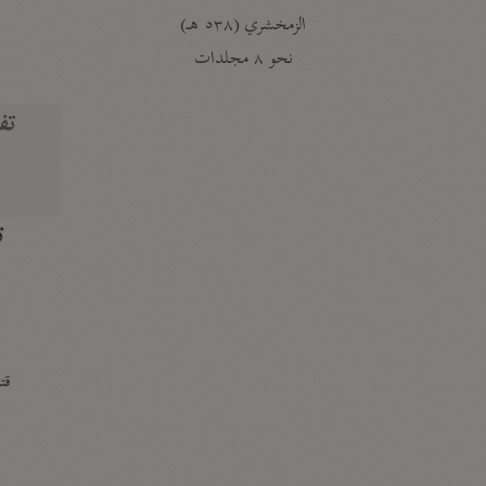
الزمخشري (٥٣٨ هـ)
ج
نحو ٨ مجلدات
تف
ت
قتا