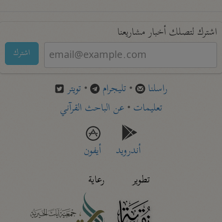
اشترك لتصلك أخبار مشاريعنا
اشترك
راسلنا
•
تليجرام
•
تويتر
تعليمات
•
عن الباحث القرآني
أندرويد
أيفون
تطوير
رعاية