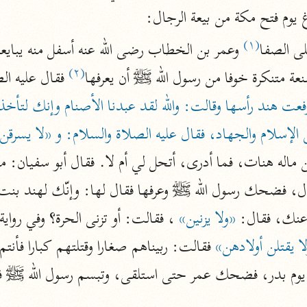
نحو ١١ مجلدًا
غ يوم فتح مكة من بيعة الرجال:
التسهيل لعلوم التنزيل
(١)
لى الصفا
ابن جُزَيّ (٧٤١ هـ)
(٢)
نعة متنكرة خوفا من رسول الله ﷺ أن يعرفها
 فقال عليه ال
نحو ٣ مجلدات
 الإسلام والجهاد، فقال عليه الصلاة والسلام: و «لا يسرقن
موسوعات
روح المعاني
الآلوسي (١٢٧٠ هـ)
نحو ٢٨ مجلدًا
 عنك، فقال: 
«ولا يزنين»
مفاتيح الغيب
ا يقتلن أولادهن»
فخر الدين الرازي (٦٠٦ هـ)
 يوم بدر، فضحك عمر حتى استلقى، وتبسم رسول الله ﷺ ف
نحو ٢٤ مجلدًا