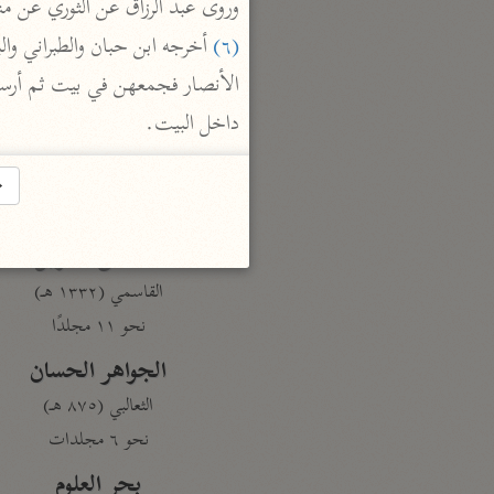
وروى عبد الرزاق عن الثوري عن من
تفسير القرآن
(٦)
السمعاني (٤٨٩ هـ)
نحو ٥ مجلدات
داخل البيت.
الهداية إلى بلوغ النهاية
مكي بن أبي طالب (٤٣٧ هـ)
→
نحو ٧ مجلدات
محاسن التأويل
القاسمي (١٣٣٢ هـ)
نحو ١١ مجلدًا
الجواهر الحسان
الثعالبي (٨٧٥ هـ)
نحو ٦ مجلدات
بحر العلوم