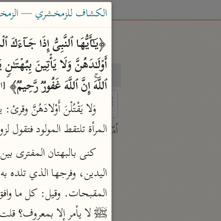
الكشاف للزمخشري — الزمخشري (٨
بحث
تفسير
ٱللَّهَۚ إِنَّ ٱللَّهَ غَفُورࣱ رَّحِیمࣱ﴾ 
[ال
 characters for results.
المرأة تلتقط المولود فتقول 
أمّهات
جامع البيان
ابن جرير الطبري (٣١٠ هـ)
نحو ٢٨ مجلدًا
تفسير القرآن العظيم
ابن كثير (٧٧٤ هـ)