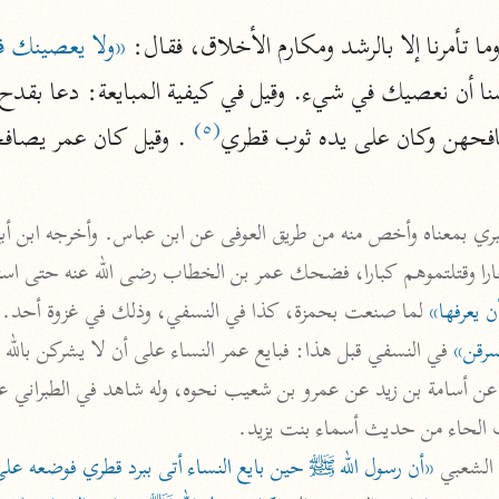
، وما تأمرنا إلا بالرشد ومكارم الأخلاق، فقال: 
«ولا يعصينك 
أخرى
مركَّزة الع
أضواء البيان
(٥)
محمد الأمين الشنقيطي (١٣٩٤ هـ)
افحهن وكان على يده ثوب قطري
 . وقيل كان عمر يصاف
الم
نحو ١١ مجلدًا
نظم الدرر
البقاعي (٨٨٥ هـ)
غارا وقتلتموهم كبارا، فضحك عمر بن الخطاب رضى الله عنه حتى اس
نحو ٢٠ مجلدًا
 يعرفها»
 لما صنعت بحمزة، كذا في النسفي، وذلك في غزوة أحد. 

سرقن»
 في النسفي قبل هذا: فبايع عمر النساء على أن لا يشركن بالله 

لغة وبلاغة
التحرير والتنوير
ف الحاء من حديث أسماء بنت يزيد.
ابن عاشور (١٣٩٣ هـ)
 الشعبي 
«أن رسول الله ﷺ حين بايع النساء أتى ببرد قطري فوضعه على
نحو ٢٤ مجلدًا