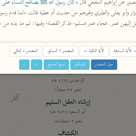
صور عن إبراهيم النخعي قال 
«كان رسول الله ﷺ يصافح النساء على 
المحرر الوجيز
ابن عطية (٥٤٦ هـ)
نحو ٨ مجلدات
البحر المحيط
أبو حيان (٧٤٥ هـ)
الآية السابقة
الآية التالية
←
المصدر
↑
السابق
المصدر
↓
التالي
نحو ١٦ مجلدًا
حول المصدر
التشكيل
نسخ الجميع
ا+
ا-
التفسير البسيط
الواحدي (٤٦٨ هـ)
نحو ٢٢ مجلدًا
آثار
إرشاد العقل السليم
أبو السعود (٩٨٢ هـ)
نحو ٩ مجلدات
الكشاف