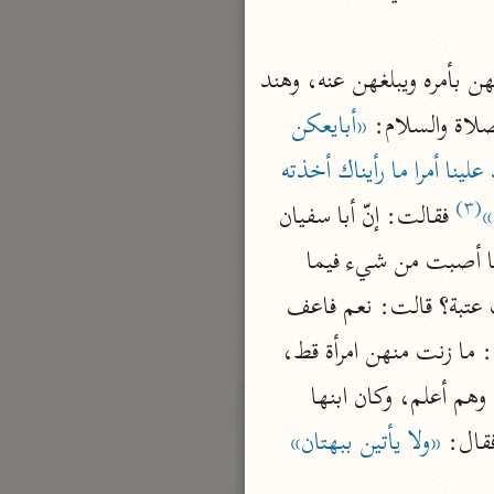
نحو مجلد
تيسير الكريم الرحمن
 وعمر بن الخطاب رضى الله عنه أسفل منه يبايعهن بأمره ويبلغهن عنه، وهند 
السعدي (١٣٧٦ هـ)
صلاة والسلام: 
«أبايعكن 
نحو ٤ مجلدات
على أن لا تشركن بالله شيئا فرفعت هند رأسها وقالت: والله لقد عبدنا الأصنام وإنك لتأخذ علينا أمرا ما رأيناك أخذته 
أيسر التفاسير
(٣)
أبو بكر الجزائري (١٤٣٩ هـ)
»
 فقالت: إنّ أبا سفيان 
نحو ٣ مجلدات
رجل شحيح، وإنى أصبت من ماله هنات، فما أدرى، أتحل لي أم لا. فقال أبو سفيان: ما أصبت من شيء فيما 
القرآن – تدبّر وعمل
مضى وفيما غبر فهو لك حلال، فضحك رسول الله ﷺ وعرفها فقال لها: وإنّك لهند بنت عتبة؟ قالت: نعم فاعف 
شركة الخبرات الذكية
 ، فقالت: أو تزنى الحرة؟ وفي رواية: ما زنت منهن امرأة قط، 
نحو ٣ مجلدات
 فقالت: ربيناهم صغارا وقتلتهم كبارا فأنتم وهم أعلم، وكان ابنها 
تفسير القرآن الكريم
ابن عثيمين (١٤٢١ هـ)
قال: 
«ولا يأتين ببهتان»
نحو ١٥ مجلدًا