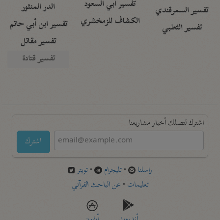
تفسير أبي السعود
الدر المنثور
تفسير السمرقندي
الكشاف للزمخشري
تفسير ابن أبي حاتم
تفسير الثعلبي
تفسير مقاتل
تفسير قتادة
اشترك لتصلك أخبار مشاريعنا
اشترك
راسلنا
•
تليجرام
•
تويتر
تعليمات
•
عن الباحث القرآني
أندرويد
أيفون