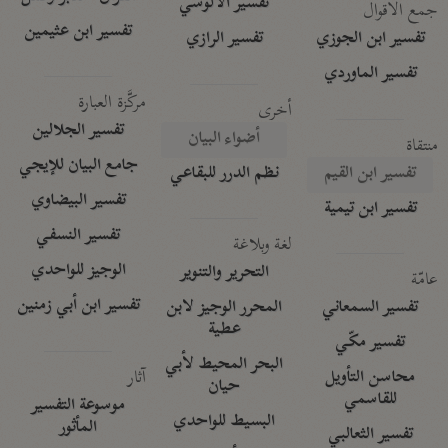
تفسير الآلوسي
جمع الأقوال
تفسير ابن عثيمين
تفسير ابن الجوزي
تفسير الرازي
تفسير الماوردي
مركَّزة العبارة
أخرى
تفسير الجلالين
أضواء البيان
منتقاة
جامع البيان للإيجي
تفسير ابن القيم
نظم الدرر للبقاعي
تفسير البيضاوي
تفسير ابن تيمية
تفسير النسفي
لغة وبلاغة
الوجيز للواحدي
التحرير والتنوير
عامّة
تفسير ابن أبي زمنين
تفسير السمعاني
المحرر الوجيز لابن
عطية
تفسير مكّي
البحر المحيط لأبي
آثار
محاسن التأويل
حيان
للقاسمي
موسوعة التفسير
البسيط للواحدي
المأثور
تفسير الثعالبي